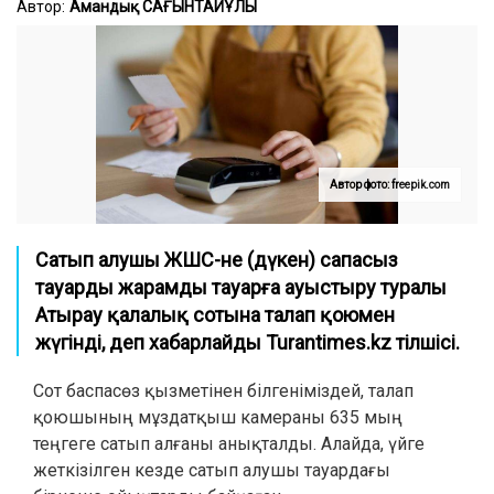
Автор:
Амандық САҒЫНТАЙҰЛЫ
Автор фото: freepik.com
Сатып алушы ЖШС-не (дүкен) сапасыз
тауарды жарамды тауарға ауыстыру туралы
Атырау қалалық сотына талап қоюмен
жүгінді, деп хабарлайды Turantimes.kz тілшісі.
Сот баспасөз қызметінен білгеніміздей, талап
қоюшының мұздатқыш камераны 635 мың
теңгеге сатып алғаны анықталды. Алайда, үйге
жеткізілген кезде сатып алушы тауардағы