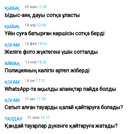
03 июн
11:35
ҚЫЗЫҚ
Ыдыс-аяқ дауы сотқа ұласты
18 апр
22:06
ҚЫЗЫҚ
Үйін суға батырған көршісін сотқа берді
16 фев
18:03
ҚОҒАМ
Желіге фото жүктегені үшін сотталды
13 ноя
18:26
АЙМАҚ
Полицияның көлігін өртеп жіберді
14 окт
17:31
ҚОҒАМ
WhatsApp-та ақылды алаяқтар пайда болды
17 авг
17:38
ҚОҒАМ
Сатып алған тауарды қалай қайтаруға болады?
21 июл
16:21
ТАЛДАУ
Қандай тауарлар дүкенге қайтаруға жатады?