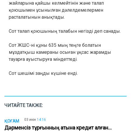
жайларына қайшы келмейтінін және талап
қоюшымен ұсынылған дәлелдемелермен
расталатынын анықтады.
Сот талап қоюшының талабын негізді деп санады.
Сот ЖШС-ні құны 635 мың теңге болатын
мұздатқыш камераны осыған ұқсас жарамды
тауарға ауыстыруға міндеттеді.
Сот шешімі заңды күшіне енді.
ЧИТАЙТЕ ТАКЖЕ:
03 июн
14:16
ҚОҒАМ
Дәрменсіз тұрғынның атына кредит алған...