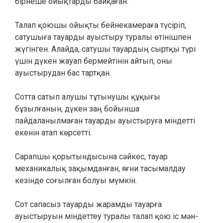
бірнеше ойықтарды байқаған.
Талап қоюшы ойықты бейнекамераға түсіріп,
сатушыға тауарды ауыстыру туралы өтінішпен
жүгінген. Алайда, сатушы тауардың сыртқы түрі
үшін дүкен жауап бермейтінін айтып, оны
ауыстырудан бас тартқан.
Сотта сатып алушы тұтынушы құқығы
бұзылғанын, дүкен заң бойынша
пайдаланылмаған тауарды ауыстыруға міндетті
екенін атап көрсетті.
Сарапшы қорытындысына сәйкес, тауар
механикалық зақымданған, яғни тасымалдау
кезінде соғылған болуы мүмкін.
Сот сапасыз тауарды жарамды тауарға
ауыстыруын міндеттеу туралы талап қою іс мән-