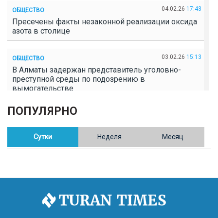
04.02.26
17:43
ОБЩЕСТВО
Пресечены факты незаконной реализации оксида
азота в столице
03.02.26
15:13
ОБЩЕСТВО
В Алматы задержан представитель уголовно-
преступной среды по подозрению в
вымогательстве
ПОПУЛЯРНО
02.02.26
16:41
ОБЩЕСТВО
Полицейские пресекли незаконное выращивание
конопли в Таразе
Сутки
Неделя
Месяц
30.01.26
17:30
ОБЩЕСТВО
Казахстан возглавил Договор о зоне, свободной от
ядерного оружия в Центральной Азии
30.01.26
16:57
РЕГИОНЫ