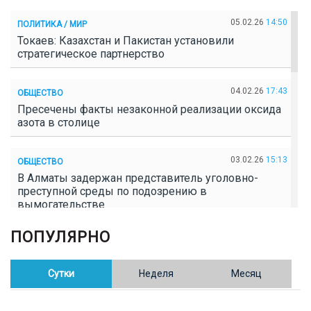
05.02.26
14:50
ПОЛИТИКА / МИР
Токаев: Казахстан и Пакистан установили
стратегическое партнерство
04.02.26
17:43
ОБЩЕСТВО
Пресечены факты незаконной реализации оксида
азота в столице
03.02.26
15:13
ОБЩЕСТВО
В Алматы задержан представитель уголовно-
преступной среды по подозрению в
вымогательстве
ПОПУЛЯРНО
02.02.26
16:41
ОБЩЕСТВО
Полицейские пресекли незаконное выращивание
конопли в Таразе
Сутки
Неделя
Месяц
30.01.26
17:30