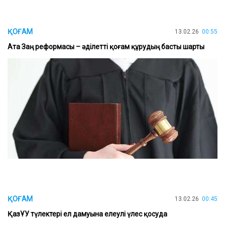
ҚОҒАМ
13.02.26
00:55
Ата Заң реформасы – әділетті қоғам құрудың басты шарты
ҚОҒАМ
13.02.26
00:45
ҚазҰУ түлектері ел дамуына елеулі үлес қосуда