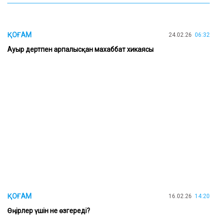
ҚОҒАМ
24.02.26
06:32
Ауыр дертпен арпалысқан махаббат хикаясы
ҚОҒАМ
16.02.26
14:20
Өңірлер үшін не өзгереді?