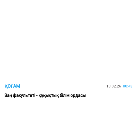
ҚОҒАМ
13.02.26
00:43
Заң факультеті - құқықтық білім ордасы