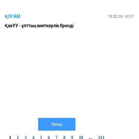
ҚОҒАМ
13.02.26
00:07
ҚазҰУ - ұлттың зияткерлік бренді
Назад
1
2
3
4
5
6
7
8
9
10
...
311