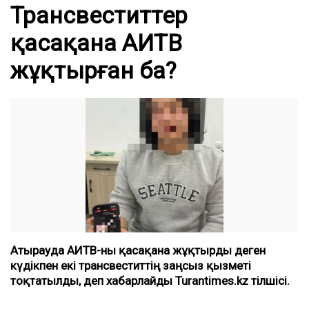
Трансвеститтер
қасақана АИТВ
жұқтырған ба?
Атырауда АИТВ-ны қасақана жұқтырды деген
күдікпен екі трансвеститтің заңсыз қызметі
тоқтатылды, деп хабарлайды Turantimes.kz тілшісі.