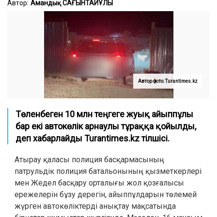
Автор:
Амандық САҒЫНТАЙҰЛЫ
Автор фото: Turantimes.kz
Төленбеген 10 млн теңгеге жуық айыппұлы
бар екі автокөлік арнаулы тұраққа қойылды,
деп хабарлайды Turantimes.kz тілшісі.
Атырау қаласы полиция басқармасының
патрульдік полиция батальонының қызметкерлері
мен Жедел басқару орталығы жол қозғалысы
ережелерін бұзу дерегін, айыппұлдарын төлемей
жүрген автокөліктерді анықтау мақсатында