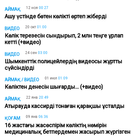
12 ноя
00:27
АЙМАҚ
Ашу үстінде бөтен көлікті өртеп жіберді
20 окт
01:00
ВИДЕО
Көлік терезесін сындырып, 2 млн теңге ұрлап
кетті (+видео)
24 сен
03:00
ВИДЕО
Шымкенттік полицейлердің видеосы жұртты
сүйсіндірді
01 июл
01:09
АЙМАҚ / ВИДЕО
Көліктен денесін шығарды... (+видео)
22 янв
20:49
АЙМАҚ
Атырауда кассирді тонаған қарақшы ұсталды
09 янв
06:36
ҚОҒАМ
16 жастағы жасөспірім көліктің нөмірін
медициналық бетпердемен жасырып жүргізген