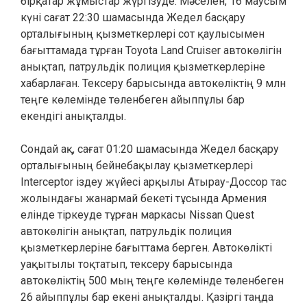
бірқатар жұмыстар жүргізуде. Мәселен, 16 маусым
күні сағат 22:30 шамасында Жедел басқару
орталығының қызметкерлері сот қаулысымен
бағыттамада тұрған Toyota Land Cruiser автокөлігін
анықтап, патрульдік полиция қызметкерлеріне
хабарлаған. Тексеру барысында автокөліктің 9 млн
теңге көлемінде төленбеген айыппұлы бар
екендігі анықталды.
Сондай ақ, сағат 01:20 шамасында Жедел басқару
орталығының бейнебақылау қызметкерлері
Interceptor іздеу жүйесі арқылы Атырау-Доссор тас
жолындағы жанармай бекеті тұсында Армения
елінде тіркеуде тұрған маркасы Nissan Quest
автокөлігін анықтап, патрульдік полиция
қызметкерлеріне бағыттама берген. Автокөлікті
уақытылы тоқтатып, тексеру барысында
автокөліктің 500 мың теңге көлемінде төленбеген
26 айыппұлы бар екені анықталды. Қазіргі таңда