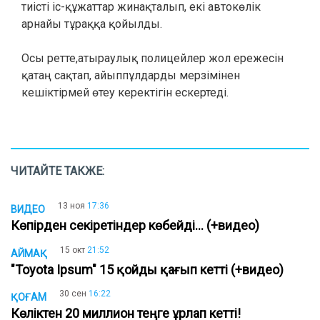
тиісті іс-құжаттар жинақталып, екі автокөлік
арнайы тұраққа қойылды.
Осы ретте,атыраулық полицейлер жол ережесін
қатаң сақтап, айыппұлдарды мерзімінен
кешіктірмей өтеу керектігін ескертеді.
ЧИТАЙТЕ ТАКЖЕ:
13 ноя
17:36
ВИДЕО
Көпірден секіретіндер көбейді... (+видео)
15 окт
21:52
АЙМАҚ
"Toyota Ipsum" 15 қойды қағып кетті (+видео)
30 сен
16:22
ҚОҒАМ
Көліктен 20 миллион теңге ұрлап кетті!