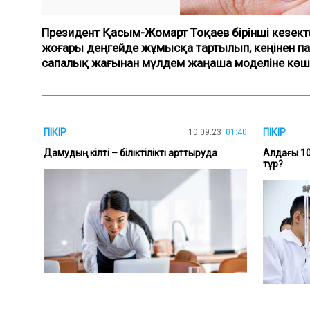
Президент Қасым-Жомарт Тоқаев бірінші кезекте 
жоғары деңгейде жұмысқа тартылып, кеңінен па
сапалық жағынан мүлдем жаңаша моделіне көшуді
ПІКІР
ПІКІР
10.09.23
01:40
Дамудың кілті – біліктілікті арттыруда
Алдағы 10
тұр?