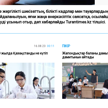
жергілікті шикізаттың, білікті кадрлар мен тауарларды
йдаланылуын, яғни жаңа өнеркәсіптік саясатқа, осыла
 ұсынып отыр, деп хабарлайды Turantimes.kz тілшісі.
ПІКІР
16.08.23
00:11
 жылда Қазақстанды не күтіп
Жапондықтар баланы дамыт
дамитынын айтады