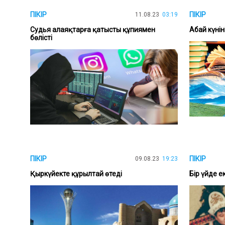
ПІКІР
ПІКІР
11.08.23
03:19
Судья алаяқтарға қатысты құпиямен
Абай күнін
бөлісті
ПІКІР
ПІКІР
09.08.23
19:23
Қыркүйекте құрылтай өтеді
Бір үйде е