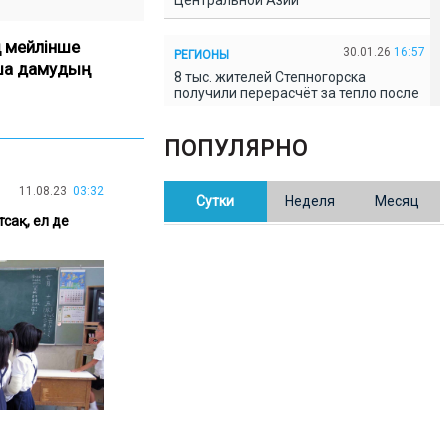
Центральной Азии
ң мейлінше
30.01.26
16:57
РЕГИОНЫ
йша дамудың
8 тыс. жителей Степногорска
получили перерасчёт за тепло после
проверки прокуратуры
ПОПУЛЯРНО
30.01.26
16:35
ОБЩЕСТВО
В Казахстане готовят новую
11.08.23
03:32
Сутки
Неделя
Месяц
редакцию Конституции: меняется
84% текста
сақ, ел де
30.01.26
16:13
ОБЩЕСТВО
Прокуроры в Павлодарской области
выявили хищения и незаконное
использование спортобъектов
30.01.26
15:31
РЕГИОНЫ
Учительница из Актобе продавала
баллы ЕНТ по 7 тыс. тенге за балл