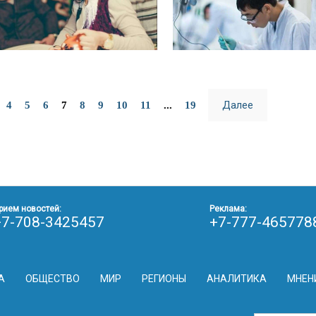
Далее
4
5
6
7
8
9
10
11
...
19
рием новостей:
Реклама:
+7-708-3425457
+7-777-465778
А
ОБЩЕСТВО
МИР
РЕГИОНЫ
АНАЛИТИКА
МНЕН