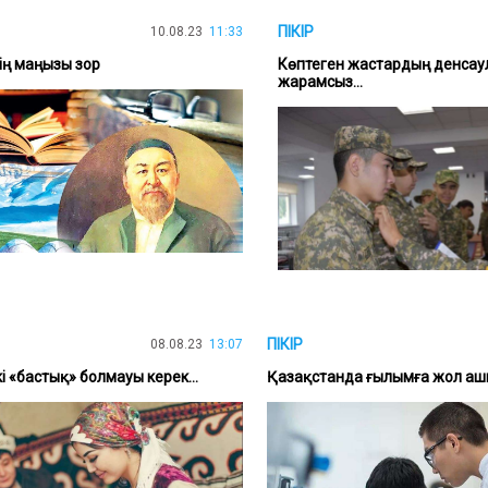
ПІКІР
10.08.23
11:33
ің маңызы зор
Көптеген жастардың денсау
жарамсыз...
ПІКІР
08.08.23
13:07
кі «бастық» болмауы керек...
Қазақстанда ғылымға жол а