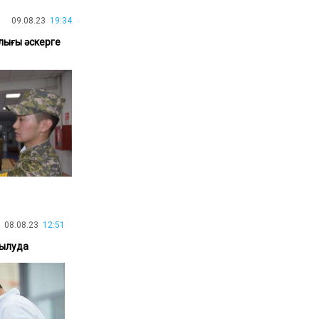
30.01.26
15:11
РЕГИОНЫ
09.08.23
19:34
Бектенов посетил Павлодарскую
лығы әскерге
область и проверил энергетическую
инфраструктуру региона
Все новости
08.08.23
12:51
шылуда