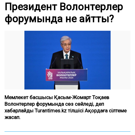
Президент Волонтерлер
форумында не айтты?
Мемлекет басшысы Қасым-Жомарт Тоқаев
Волонтерлер форумында сөз сөйледі, деп
хабарлайды Turantimes.kz тілшісі Ақордаға сілтеме
жасап.