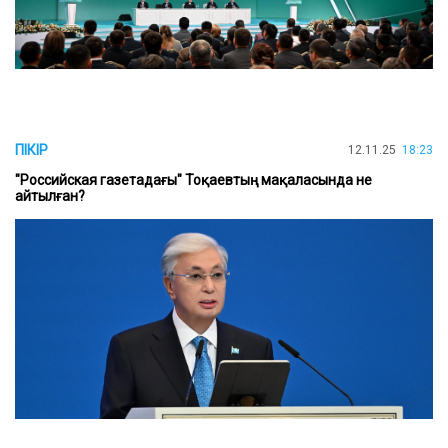
ПІКІР
12.11.25
18:23
"Российская газетадағы" Тоқаевтың мақаласында не
айтылған?