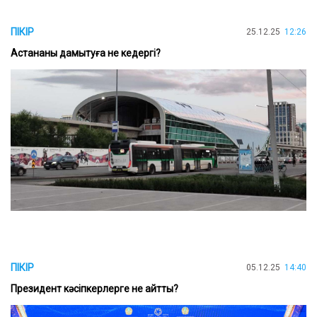
ПІКІР
25.12.25
12:26
Астананы дамытуға не кедергі?
ПІКІР
05.12.25
14:40
Президент кәсіпкерлерге не айтты?