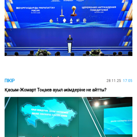
ПІКІР
28.11.25
17:05
Қасым-Жомарт Тоқаев ауыл әкімдеріне не айтты?