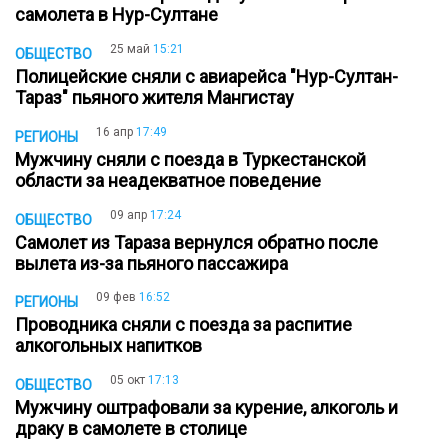
самолета в Нур-Султане
25 май
15:21
ОБЩЕСТВО
Полицейские сняли с авиарейса "Нур-Султан-
Тараз" пьяного жителя Мангистау
16 апр
17:49
РЕГИОНЫ
Мужчину сняли с поезда в Туркестанской
области за неадекватное поведение
09 апр
17:24
ОБЩЕСТВО
Самолет из Тараза вернулся обратно после
вылета из-за пьяного пассажира
09 фев
16:52
РЕГИОНЫ
Проводника сняли с поезда за распитие
алкогольных напитков
05 окт
17:13
ОБЩЕСТВО
Мужчину оштрафовали за курение, алкоголь и
драку в самолете в столице