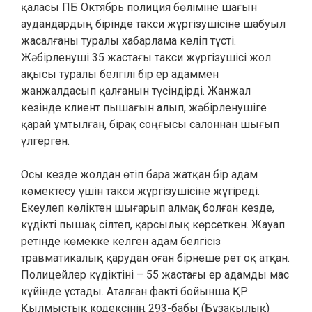
қаласы ПБ Октябрь полиция бөліміне шағын
аудандардың бірінде такси жүргізушісіне шабуыл
жасалғаны туралы хабарлама келіп түсті.
Жәбірленуші 35 жастағы такси жүргізушісі жол
ақысы туралы белгілі бір ер адаммен
жанжалдасып қалғанын түсіндірді. Жанжал
кезінде клиент пышағын алып, жәбірленушіге
қарай ұмтылған, бірақ соңғысы салоннан шығып
үлгерген.
Осы кезде жолдан өтіп бара жатқан бір адам
көмектесу үшін такси жүргізушісіне жүгіреді.
Екеулеп көліктен шығарып алмақ болған кезде,
күдікті пышақ сілтеп, қарсылық көрсеткен. Жауап
ретінде көмекке келген адам белгісіз
травматикалық қарудан оған бірнеше рет оқ атқан.
Полицейлер күдіктіні – 55 жастағы ер адамды мас
күйінде ұстады. Аталған факті бойынша ҚР
Қылмыстық кодексінің 293-бабы (Бұзақылық)