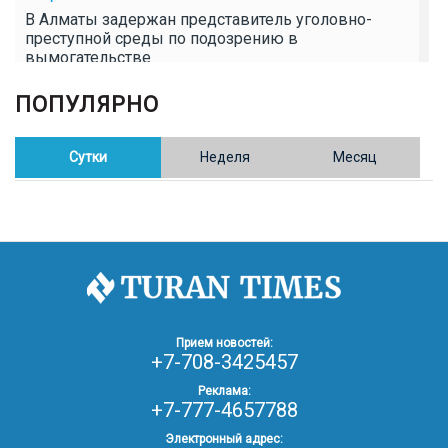
В Алматы задержан представитель уголовно-
преступной среды по подозрению в
вымогательстве
ПОПУЛЯРНО
02.02.26
16:41
ОБЩЕСТВО
Полицейские пресекли незаконное выращивание
конопли в Таразе
Сутки
Неделя
Месяц
30.01.26
17:30
ОБЩЕСТВО
Казахстан возглавил Договор о зоне, свободной от
ядерного оружия в Центральной Азии
30.01.26
16:57
РЕГИОНЫ
8 тыс. жителей Степногорска получили перерасчёт
Прием новостей:
за тепло после проверки прокуратуры
+7-708-3425457
Реклама:
+7-777-4657788
30.01.26
16:35
ОБЩЕСТВО
В Казахстане готовят новую редакцию
Электронный адрес: