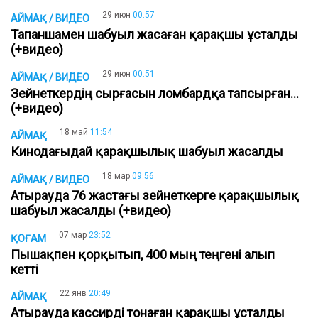
29 июн
00:57
АЙМАҚ / ВИДЕО
Тапаншамен шабуыл жасаған қарақшы ұсталды
(+видео)
29 июн
00:51
АЙМАҚ / ВИДЕО
Зейнеткердің сырғасын ломбардқа тапсырған…
(+видео)
18 май
11:54
АЙМАҚ
Кинодағыдай қарақшылық шабуыл жасалды
18 мар
09:56
АЙМАҚ / ВИДЕО
Атырауда 76 жастағы зейнеткерге қарақшылық
шабуыл жасалды (+видео)
07 мар
23:52
ҚОҒАМ
Пышақпен қорқытып, 400 мың теңгені алып
кетті
22 янв
20:49
АЙМАҚ
Атырауда кассирді тонаған қарақшы ұсталды