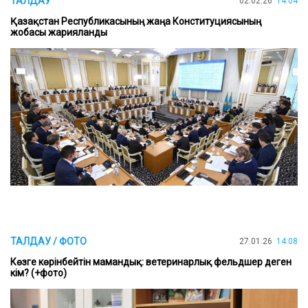
ТАЛДАУ
02.02.26
14:04
Қазақстан Республикасының жаңа Конституциясының
жобасы жарияланды
ТАЛДАУ / ФОТО
27.01.26
14:08
Көзге көрінбейтін мамандық: ветеринарлық фельдшер деген
кім? (+фото)