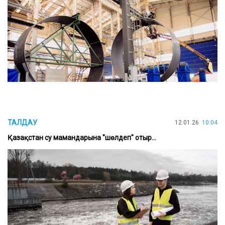
ТАЛДАУ
12.01.26
10:04
Қазақстан су мамандарына "шөлдеп" отыр...