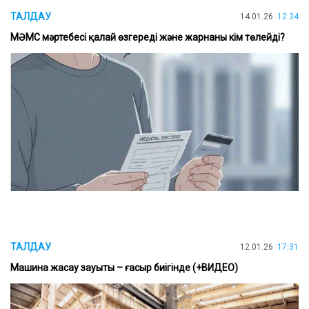
ТАЛДАУ
14.01.26
12:34
МӘМС мәртебесі қалай өзгереді және жарнаны кім төлейді?
ТАЛДАУ
12.01.26
17:31
Машина жасау зауыты – ғасыр биігінде (+ВИДЕО)