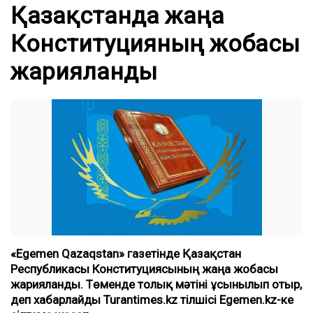
Қазақстанда жаңа
Конституцияның жобасы
жарияланды
«Egemen Qazaqstan» газетінде Қазақстан
Республикасы Конституциясының жаңа жобасы
жарияланды. Төменде толық мәтіні ұсынылып отыр
,
деп хабарлайды Turantimes.kz тілшісі
Egemen.kz
-ке