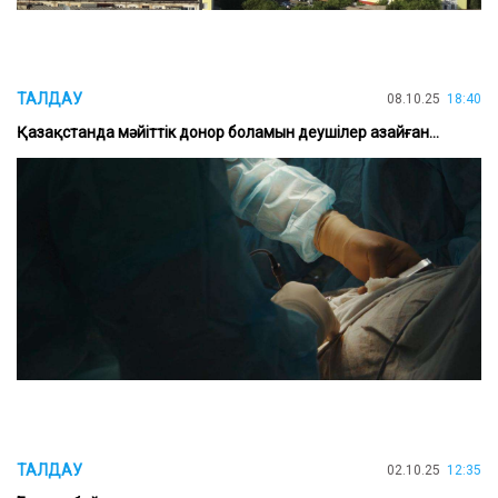
ТАЛДАУ
08.10.25
18:40
Қазақстанда мәйіттік донор боламын деушілер азайған...
ТАЛДАУ
02.10.25
12:35