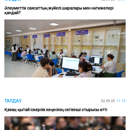
Әлеуметтік саясаттың жүйелі шаралары мен нәтижелері
қандай?
ТАЛДАУ
02.09.25
11:15
Қазақ-қытай іскерлік кеңесінің сегізінші отырысы өтті