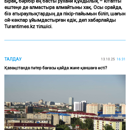
Бірақ, бәрібір ең басты рухани құндылық – кітапты
ештеңе де алмастыра алмайтыны хақ. Осы орайда,
біз атыраулықтардың да пікір-пайымын біліп, шағын
ой-көкпар ұйымдастырған едік
, деп хабарлайды
Turantimes.kz тілшісі.
ТАЛДАУ
13.10.25
16:31
Қазақстанда пәтер бағасы қайда және қаншаға өсті?