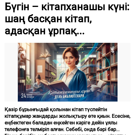
Бүгін – кітапханашы күні:
шаң басқан кітап,
адасқан ұрпақ...
Қазір бұрынғыдай қолынан кітап түспейтін
кітапқұмар жандарды жолықтыру өте қиын. Есесіне,
еңбектеген баладан еңкейген кәріге дейін ұялы
телефонға телміріп алған. Себебі, онда бәрі бар...