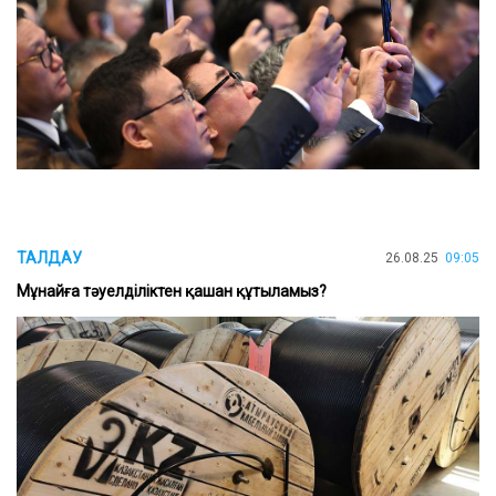
ТАЛДАУ
26.08.25
09:05
Мұнайға тәуелділіктен қашан құтыламыз?