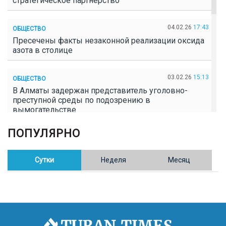
стратегическое партнерство
04.02.26
17:43
ОБЩЕСТВО
Пресечены факты незаконной реализации оксида
азота в столице
03.02.26
15:13
ОБЩЕСТВО
В Алматы задержан представитель уголовно-
преступной среды по подозрению в
вымогательстве
ПОПУЛЯРНО
02.02.26
16:41
ОБЩЕСТВО
Полицейские пресекли незаконное выращивание
конопли в Таразе
Сутки
Неделя
Месяц
30.01.26
17:30
ОБЩЕСТВО
Казахстан возглавил Договор о зоне, свободной от
ядерного оружия в Центральной Азии