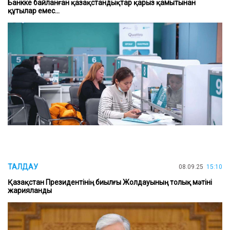
Банкке байланған қазақстандықтар қарыз қамытынан
құтылар емес...
ТАЛДАУ
08.09.25
15:10
Қазақстан Президентінің биылғы Жолдауының толық мәтіні
жарияланды