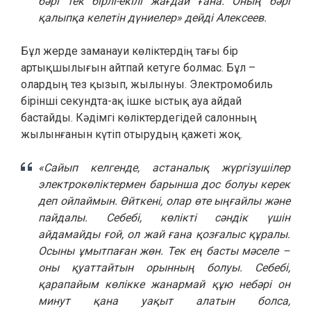
бәрі тек бірлі-екілі жағдай ғана. Оның бәрі
қалыпқа келетін дүниелер» дейді Алексеев.
Бұл жерде заманауи көліктердің тағы бір
артықшылығын айтпай кетуге болмас. Бұл –
олардың тез қызып, жылынуы. Электромобиль
бірінші секундта-ақ ішке ыстық ауа айдай
бастайды. Кәдімгі көліктердегідей салонның
жылынғанын күтіп отырудың қажеті жоқ.
«Сайып келгенде, астаналық жүргізушілер
электрокөліктермен барынша дос болуы керек
деп ойлаймын. Өйткені, олар өте ыңғайлы және
пайдалы. Себебі, көлікті сәндік үшін
айдамайды ғой, ол жай ғана қозғалыс құралы.
Осыны ұмытпаған жөн. Тек ең басты мәселе –
оны қуаттайтын орынның болуы. Себебі,
қарапайым көлікке жанармай құю небәрі он
минут қана уақыт алатын болса,