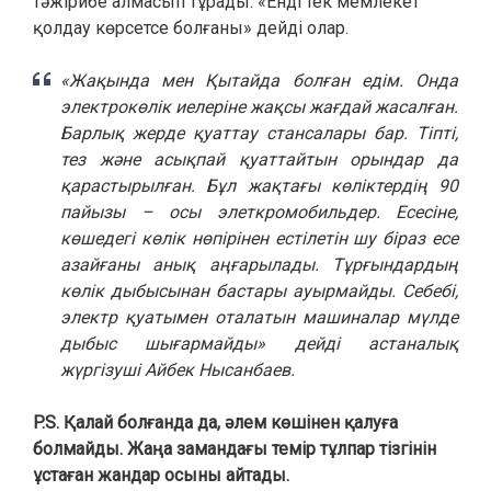
тәжірибе алмасып тұрады. «Енді тек мемлекет
қолдау көрсетсе болғаны» дейді олар.
«Жақында мен Қытайда болған едім. Онда
электрокөлік иелеріне жақсы жағдай жасалған.
Барлық жерде қуаттау стансалары бар. Тіпті,
тез және асықпай қуаттайтын орындар да
қарастырылған. Бұл жақтағы көліктердің 90
пайызы – осы элеткромобильдер. Есесіне,
көшедегі көлік нөпірінен естілетін шу біраз есе
азайғаны анық аңғарылады. Тұрғындардың
көлік дыбысынан бастары ауырмайды. Себебі,
электр қуатымен оталатын машиналар мүлде
дыбыс шығармайды» дейді астаналық
жүргізуші Айбек Нысанбаев.
P.S. Қалай болғанда да, әлем көшінен қалуға
болмайды. Жаңа замандағы темір тұлпар тізгінін
ұстаған жандар осыны айтады.