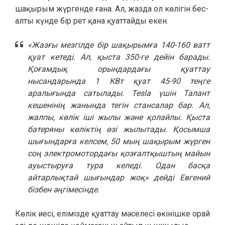
шақырым жүргенде ғана. Ал, жазда ол көлігін бес-
алты күнде бір рет қана қуаттайды екен.
«Жазғы мезгілде бір шақырымға 140-160 ватт
қуат кетеді. Ал, қыста 350-ге дейін барады.
Қоғамдық орындардағы қуаттау
нысандарында 1 КВт қуат 45-90 теңге
аралығында сатылады. Tesla үшін Талант
кешенінің жанында тегін стансалар бар. Ал,
жалпы, көлік іші жылы және қолайлы. Қыста
батеряны көліктің өзі жылытады. Қосымша
шығындарға келсем, 50 мың шақырым жүрген
соң электромотордағы қозғалтқыштың майын
ауыстыруға тура келеді. Одан басқа
айтарлықтай шығындар жоқ» дейді Евгений
бізбен әңгімесінде.
Көлік иесі, елімізде қуаттау мәселесі өкінішке орай