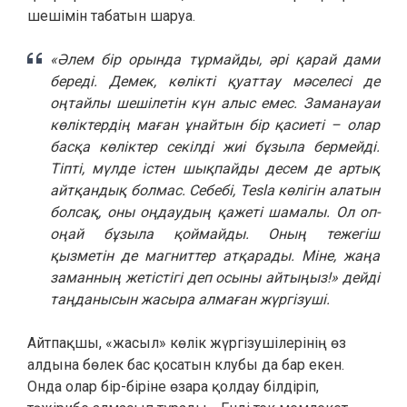
шешімін табатын шаруа.
«Әлем бір орында тұрмайды, әрі қарай дами
береді. Демек, көлікті қуаттау мәселесі де
оңтайлы шешілетін күн алыс емес. Заманауаи
көліктердің маған ұнайтын бір қасиеті – олар
басқа көліктер секілді жиі бұзыла бермейді.
Тіпті, мүлде істен шықпайды десем де артық
айтқандық болмас. Себебі, Tesla көлігін алатын
болсақ, оны оңдаудың қажеті шамалы. Ол оп-
оңай бұзыла қоймайды. Оның тежегіш
қызметін де магниттер атқарады. Міне, жаңа
заманның жетістігі деп осыны айтыңыз!» дейді
таңданысын жасыра алмаған жүргізуші.
Айтпақшы, «жасыл» көлік жүргізушілерінің өз
алдына бөлек бас қосатын клубы да бар екен.
Онда олар бір-біріне өзара қолдау білдіріп,