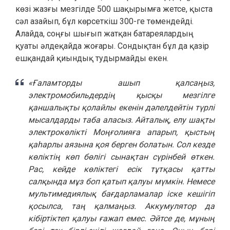
көзі жазғы мезгілде 500 шақырымға жетсе, қыста
сәл азайып, бұл көрсеткіш 300-ге төмендейді.
Алайда, соңғы шығып жатқан батареялардың
қуаты әлдеқайда жоғары. Сондықтан бұл да қазір
ешқандай қиындық тудырмайды екен.
«Ғаламторды ашып қалсаңыз,
электромобильдердің қысқы мезгілге
қаншалықты қолайлы екенін дәлелдейтін түрлі
мысалдарды таба аласыз. Айталық, елу шақты
электрокөлікті Моңғолияға апарып, қыстың
қаһарлы аязына қоя берген болатын. Сол кезде
көліктің көп бөлігі сынақтан сүрінбей өткен.
Рас, кейде көліктегі есік тұтқасы қатты
салқында мұз боп қатып қалуы мүмкін. Немесе
мультимедиялық бағдарламалар іске кешігіп
қосылса, таң қалмаңыз. Аккумулятор да
кібіртіктеп қалуы ғажап емес. Әйтсе де, мұның