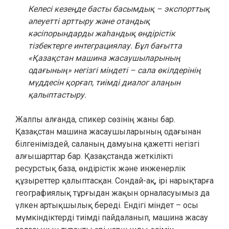
Келесі кезеңде басты басымдық – экспорттық
әлеуетті арттыру және отандық
кәсіпорындарды жаһандық өндірістік
тізбектерге интеграциялау. Бұл бағытта
«Қазақстан машина жасаушыларының
одағының» негізгі міндеті – сала өкілдерінің
мүддесін қорғап, тиімді диалог алаңын
қалыптастыру.
Жалпы алғанда, спикер сөзінің жаны бар.
Қазақстан машина жасаушыларының одағынан
білгеніміздей, саланың дамуына қажетті негізгі
алғышарттар бар. Қазақстанда жеткілікті
ресурстық база, өндірістік және инженерлік
құзыреттер қалыптасқан. Сондай-ақ, ірі нарықтарға
географиялық тұрғыдан жақын орналасуымыз да
үлкен артықшылық береді. Ендігі міндет – осы
мүмкіндіктерді тиімді пайдаланып, машина жасау