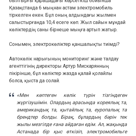
былтырғы қарашадағы көрсеткіш бойынша
Қазақстанда 6 мыңнан астам электромобиль
тіркелген екен. Бұл оның алдындағы жылмен
салыстырғанда 10,4 есеге көп. Жыл сайын мұндай
көліктердің саны бірнеше мыңға артып жатыр.
Сонымен, электрокөліктер қаншалықты тиімді?
Автокөлік нарығының мониторинг және талдау
агенттігінің директоры Артур Мискарянның
пікірінше, бұл көліктер жазда қалай қолайлы
болса, қыста да солай.
«Мен көптеген көлік түрін тізгіндеген
жүргізушімін. Олардың арасында кореялық та,
американдық та, қытайлық та, еуропалық та
брендтер болды. Бірақ, бұлардың бәрін тек
жылы мезгілде ғана айдаған едім. Ал, жақында
Астанада бір қыс өткізіп, электромобильге