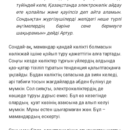
түйіндей келе, Қазақстанда электрокөлік айдау
өте қолайлы және қауіпсіз деп айта аламын.
Сондықтан жүргізушілерді желідегі неше түрлі
әңгімелердің бәріне сене бермеуге
шақырамын» дейді Артур.
Сондай-ақ, мамандар қандай көлікті болмасын
көлікжай ішіне қойып тұру қажеттігін алға тартады.
Соңғы кезде көліктер тұрғын үйлердің алдында
қаз-қатар тізіліп тұратын тенденция қалыптасқанға
ұқсайды. Бұдан көліктің сапасына да зиян келеді,
әрі табиғи тосын жағдайларда әбден бүлінуі де
мүмкін. Сол сияқты, электрокөліктердің де
көшеде тұруы дұрыс емес. Бұл өз кезегінде
олардың қуат көзінің азаюына да алып келуі
мүмкін. Мұны естен шығармаған жөн. Бұл –
мамандардың ескертуі.