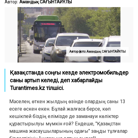
Автор:
Амандық САҒЫНТАЙҰЛЫ
Автор фото: Амандық САҒЫНТАЙҰЛЫ
Қазақстанда соңғы кезде электромобильдер
саны артып келеді
, деп хабарлайды
Turantimes.kz тілшісі.
Мәселен, өткен жылдың өзінде олардың саны 13
есеге өскен екен. Бұлай жалғаса берсе, көп
кешікпей біздің елімізде де заманауи көліктер
құрастырылуы мүмкін ғой? Ендеше,
"Қазақстан
машина жасаушыларының
одағы
" заңды тұлғалар