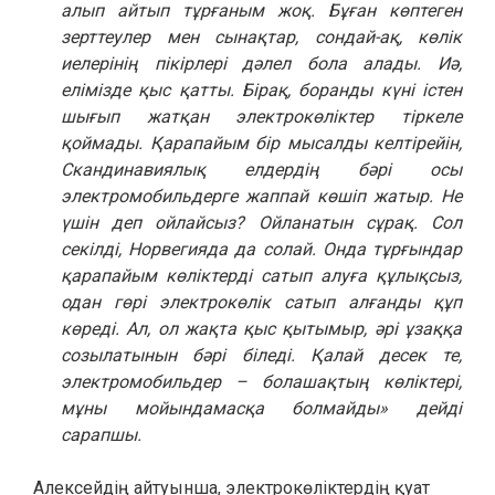
алып айтып тұрғаным жоқ. Бұған көптеген
зерттеулер мен сынақтар, сондай-ақ, көлік
иелерінің пікірлері дәлел бола алады. Иә,
елімізде қыс қатты. Бірақ, боранды күні істен
шығып жатқан электрокөліктер тіркеле
қоймады. Қарапайым бір мысалды келтірейін,
Скандинавиялық елдердің бәрі осы
электромобильдерге жаппай көшіп жатыр. Не
үшін деп ойлайсыз? Ойланатын сұрақ. Сол
секілді, Норвегияда да солай. Онда тұрғындар
қарапайым көліктерді сатып алуға құлықсыз,
одан гөрі электрокөлік сатып алғанды құп
көреді. Ал, ол жақта қыс қытымыр, әрі ұзаққа
созылатынын бәрі біледі. Қалай десек те,
электромобильдер – болашақтың көліктері,
мұны мойындамасқа болмайды» дейді
сарапшы.
Алексейдің айтуынша, электрокөліктердің қуат