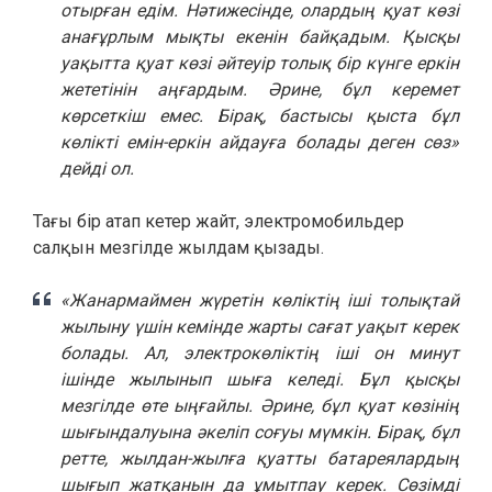
отырған едім. Нәтижесінде, олардың қуат көзі
анағұрлым мықты екенін байқадым. Қысқы
уақытта қуат көзі әйтеуір толық бір күнге еркін
жететінін аңғардым. Әрине, бұл керемет
көрсеткіш емес. Бірақ, бастысы қыста бұл
көлікті емін-еркін айдауға болады деген сөз»
дейді ол.
Тағы бір атап кетер жайт, электромобильдер
салқын мезгілде жылдам қызады.
«Жанармаймен жүретін көліктің іші толықтай
жылыну үшін кемінде жарты сағат уақыт керек
болады. Ал, электрокөліктің іші он минут
ішінде жылынып шыға келеді. Бұл қысқы
мезгілде өте ыңғайлы. Әрине, бұл қуат көзінің
шығындалуына әкеліп соғуы мүмкін. Бірақ, бұл
ретте, жылдан-жылға қуатты батареялардың
шығып жатқанын да ұмытпау керек. Сөзімді