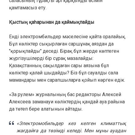
саласының тұрақты әрі қарқынды өсімін
қамтамасыз ету.
Қыстың қаһарынан да қаймықпайды
Енді электромбильдер мәселесіне қайта оралайық.
Бұл көліктер сықырлаған саршұнақ аяздан да
"қорықпайды" деседі. Бірақ бұл жерде көптеген
жүргізушілерді бір сұрақ мазалайды:
Қазақстанның сақылдаған сары аязына бұл
көліктер қалай шыдайды? Біз бұл сауалды сала
мамандары мен сарапшыларға қойып көрген едік.
«За рулем» журналының бас редакторы Алексей
Алексеев заманауи көліктердің қандай ауа райына
да төтеп бере алатынын айтады.
«Электромобильдер кез келген климаттық
жағдайға да төзімді келеді. Мен мұны ауадан