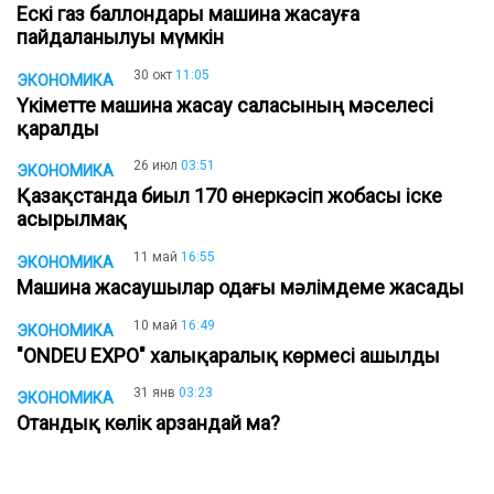
Ескі газ баллондары машина жасауға
пайдаланылуы мүмкін
30 окт
11:05
ЭКОНОМИКА
Үкіметте машина жасау саласының мәселесі
қаралды
26 июл
03:51
ЭКОНОМИКА
Қазақстанда биыл 170 өнеркәсіп жобасы іске
асырылмақ
11 май
16:55
ЭКОНОМИКА
Машина жасаушылар одағы мәлімдеме жасады
10 май
16:49
ЭКОНОМИКА
"ONDEU EXPO" халықаралық көрмесі ашылды
31 янв
03:23
ЭКОНОМИКА
Отандық көлік арзандай ма?