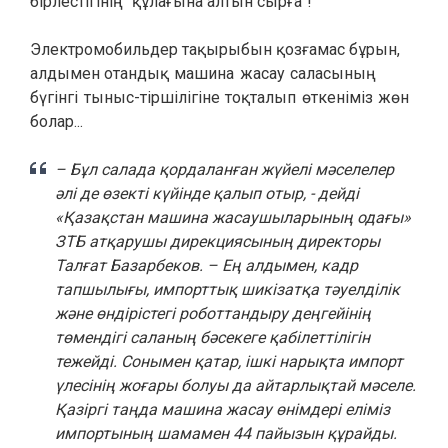
бірлестігінің "құлағына алтын сырға"!
Электромобильдер тақырыбын қозғамас бұрын,
алдымен
отандық
машина жасау саласының
бүгінгі тыныс-тіршілігіне тоқталып өткеніміз жөн
болар...
– Бұл салада қордаланған жүйелі мәселелер
әлі де өзекті күйінде қалып отыр, - дейді
«Қазақстан машина жасаушыларының одағы»
ЗТБ атқарушы дирекциясының директоры
Талғат Базарбеков. – Ең алдымен, кадр
тапшылығы, импорттық шикізатқа тәуелділік
және өндірістегі роботтандыру деңгейінің
төмендігі саланың бәсекеге қабілеттілігін
тежейді. Сонымен қатар, ішкі нарықта импорт
үлесінің жоғары болуы да айтарлықтай мәселе.
Қазіргі таңда машина жасау өнімдері еліміз
импортының шамамен 44 пайызын құрайды.