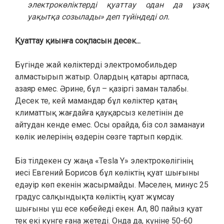
электрокөліктерді қуаттау одан да ұзақ
уақытқа созылады» деп түйіндеді ол.
Қуаттау қиынға соқпасын десек...
Бүгінде жай көліктерді электромобильдер
алмастырып жатыр. Олардың қатары артпаса,
азаяр емес. Әрине, бұл – қазіргі заман талабы.
Десек те, кей мамандар бұл көліктер қатаң
климаттық жағдайға қауқарсыз келетінін де
айтудан кенде емес. Осы орайда, біз сол заманауи
көлік иелерінің өздерін сөзге тартып көрдік.
Біз тілдекен су жаңа «Tesla Y» электрокөлігінің
иесі Евгений Борисов бұл көліктің қуат шығыны
едәуір көп екенін жасырмайды. Мәселен, минус 25
градус салқындықта көліктің қуат жұмсау
шығыны үш есе көбейеді екен. Ал, 80 пайыз қуат
тек екі күнге ғана жетеді. Онда да, күніне 50-60