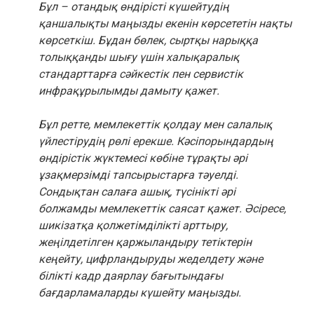
Бұл – отандық өндірісті күшейтудің
қаншалықты маңызды екенін көрсететін нақты
көрсеткіш. Бұдан бөлек, сыртқы нарыққа
толыққанды шығу үшін халықаралық
стандарттарға сәйкестік пен сервистік
инфрақұрылымды дамыту қажет.
Бұл ретте, мемлекеттік қолдау мен салалық
үйлестірудің рөлі ерекше. Кәсіпорындардың
өндірістік жүктемесі көбіне тұрақты әрі
ұзақмерзімді тапсырыстарға тәуелді.
Сондықтан салаға ашық, түсінікті әрі
болжамды мемлекеттік саясат қажет. Әсіресе,
шикізатқа қолжетімділікті арттыру,
жеңілдетілген қаржыландыру тетіктерін
кеңейту, цифрландыруды жеделдету және
білікті кадр даярлау бағытындағы
бағдарламаларды күшейту маңызды.