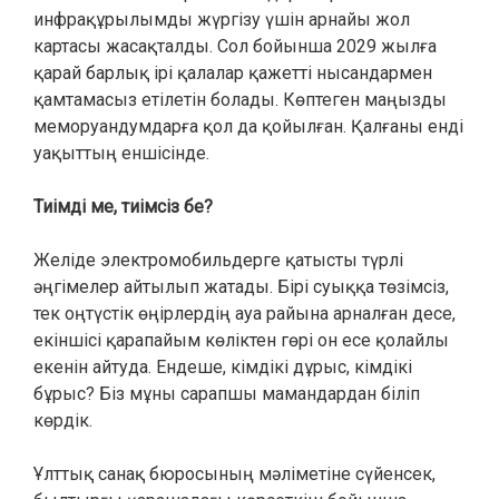
инфрақұрылымды жүргізу үшін арнайы жол
картасы жасақталды. Сол бойынша 2029 жылға
қарай барлық ірі қалалар қажетті нысандармен
қамтамасыз етілетін болады. Көптеген маңызды
меморуандумдарға қол да қойылған. Қалғаны енді
уақыттың еншісінде.
Тиімді ме, тиімсіз бе?
Желіде электромобильдерге қатысты түрлі
әңгімелер айтылып жатады. Бірі суыққа төзімсіз,
тек оңтүстік өңірлердің ауа райына арналған десе,
екіншісі қарапайым көліктен гөрі он есе қолайлы
екенін айтуда. Ендеше, кімдікі дұрыс, кімдікі
бұрыс? Біз мұны сарапшы мамандардан біліп
көрдік.
Ұлттық санақ бюросының мәліметіне сүйенсек,