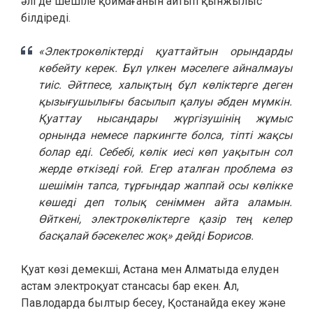
әлі де шешіле қоймағанын айтып қынжылыс
білдіреді.
«Электрокөліктерді қуаттайтын орындарды
көбейту керек. Бұл үлкен мәселеге айналмауы
тиіс. Әйтпесе, халықтың бұл көліктерге деген
қызығушылығы басылып қалуы әбден мүмкін.
Қуаттау нысандары жүргізушінің жұмыс
орнында немесе паркингте болса, тіпті жақсы
болар еді. Себебі, көлік иесі көп уақытын сол
жерде өткізеді ғой. Егер аталған проблема өз
шешімін тапса, тұрғындар жаппай осы көлікке
көшеді деп толық сеніммен айта аламын.
Өйткені, электрокөліктерге қазір тең келер
басқалай бәсекелес жоқ» дейді Борисов.
Қуат көзі демекші, Астана мен Алматыда елуден
астам электроқуат стансасы бар екен. Ал,
Павлодарда былтыр бесеу, Қостанайда екеу және