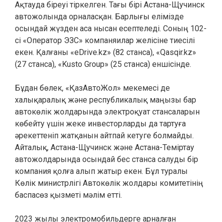
Ақтауда біреуі тіркелген. Тағы бірі Астана-Щучинск
автожолында орналасқан. Барлығы елімізде
осындай жүзден аса нысан есептеледі. Соның 102-
сі «Оператор ЭЗС» компаняилар желісіне тиесілі
екен. Қалғаны «eDrive.kz» (82 станса), «Qasqir.kz»
(27 станса), «Kusto Group» (25 станса) еншісінде.
Бұдан бөлек, «ҚазАвтоЖол» мекемесі де
халықаралық және республикалық маңызы бар
автокөлік жолдарында электроқуат стансаларын
көбейту үшін жеке инвесторларды да тартуға
әрекеттеніп жатқанын айтпай кетуге болмайды.
Айталық, Астана-Щучинск және Астана-Теміртау
автожолдарында осындай бес станса салуды бір
компания қолға алып жатыр екен. Бұл туралы
Көлік министрлігі Автокөлік жолдары комитетінің
баспасөз қызметі мәлім етті.
2023 жылы электромобильдерге арналған