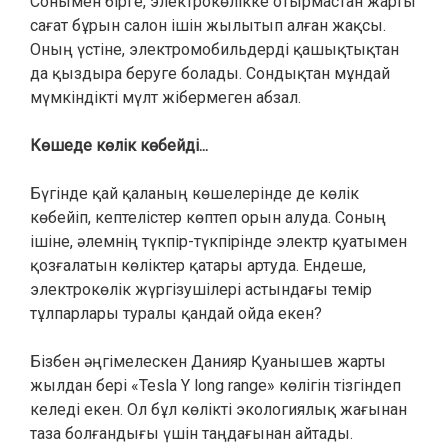
Сонымен бірге, электрокөлікке отырмастан жарты
сағат бұрын салон ішін жылытып алған жақсы.
Оның үстіне, электромобильдерді қашықтықтан
да қыздыра беруге болады. Сондықтан мұндай
мүмкіндікті мүлт жібермеген абзал.
Көшеде көлік көбейді...
Бүгінде қай қаланың көшелерінде де көлік
көбейіп, кептелістер көптеп орын алуда. Соның
ішіне, әлемнің түкпір-түкпірінде электр қуатымен
қозғалатын көліктер қатары артуда. Ендеше,
электрокөлік жүргізушілері астындағы темір
тұлпарлары туралы қандай ойда екен?
Бізбен әңгімелескен Данияр Қуанышев жарты
жылдан бері «Tesla Y long range» көлігін тізгіндеп
келеді екен. Ол бұл көлікті экологиялық жағынан
таза болғандығы үшін таңдағынан айтады.