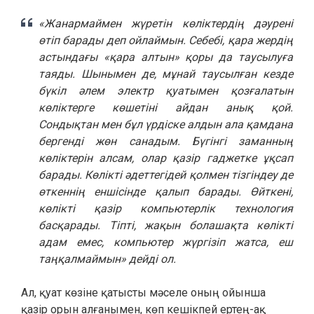
«Жанармаймен жүретін көліктердің дәурені
өтіп барады деп ойлаймын. Себебі, қара жердің
астындағы «қара алтын» қоры да таусылуға
таяды. Шынымен де, мұнай таусылған кезде
бүкіл әлем электр қуатымен қозғалатын
көліктерге көшетіні айдан анық қой.
Сондықтан мен бұл үрдіске алдын ала қамдана
бергенді жөн санадым. Бүгінгі заманның
көліктерін алсам, олар қазір гаджетке ұқсап
барады. Көлікті әдеттегідей қолмен тізгіндеу де
өткеннің еншісінде қалып барады. Өйткені,
көлікті қазір компьютерлік технология
басқарады. Тіпті, жақын болашақта көлікті
адам емес, компьютер жүргізіп жатса, еш
таңқалмаймын» дейді ол.
Ал, қуат көзіне қатысты мәселе оның ойынша
қазір орын алғанымен, көп кешікпей ертең-ақ