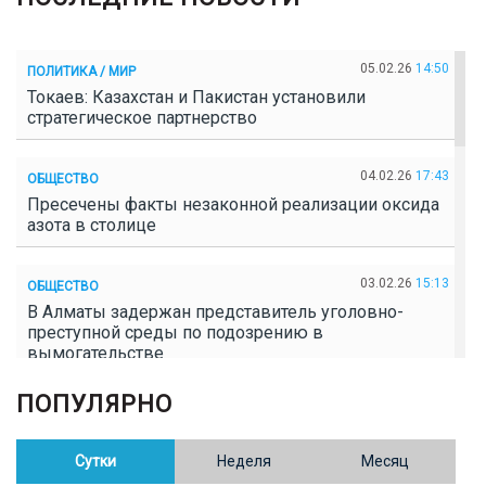
05.02.26
14:50
ПОЛИТИКА / МИР
Токаев: Казахстан и Пакистан установили
стратегическое партнерство
04.02.26
17:43
ОБЩЕСТВО
Пресечены факты незаконной реализации оксида
азота в столице
03.02.26
15:13
ОБЩЕСТВО
В Алматы задержан представитель уголовно-
преступной среды по подозрению в
вымогательстве
ПОПУЛЯРНО
02.02.26
16:41
ОБЩЕСТВО
Полицейские пресекли незаконное выращивание
конопли в Таразе
Сутки
Неделя
Месяц