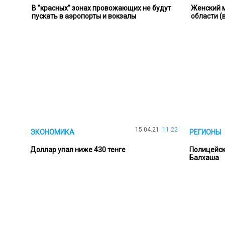
В "красных" зонах провожающих не будут
Женский м
пускать в аэропорты и вокзалы
области (
15.04.21
11:22
ЭКОНОМИКА
РЕГИОНЫ
Доллар упал ниже 430 тенге
Полицейск
Балхаша