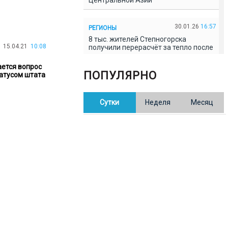
Центральной Азии
30.01.26
16:57
РЕГИОНЫ
8 тыс. жителей Степногорска
15.04.21
10:08
получили перерасчёт за тепло после
проверки прокуратуры
ется вопрос
ПОПУЛЯРНО
атусом штата
30.01.26
16:35
ОБЩЕСТВО
В Казахстане готовят новую
Сутки
Неделя
Месяц
редакцию Конституции: меняется
84% текста
30.01.26
16:13
ОБЩЕСТВО
Прокуроры в Павлодарской области
выявили хищения и незаконное
использование спортобъектов
30.01.26
15:31
РЕГИОНЫ
Учительница из Актобе продавала
баллы ЕНТ по 7 тыс. тенге за балл