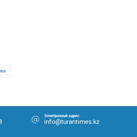
30.01.26
15:11
РЕГИОНЫ
Бектенов посетил Павлодарскую
область и проверил энергетическую
инфраструктуру региона
Все новости
лее
Электронный адрес:
8
info@turantimes.kz