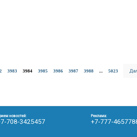
Да
2
3983
3984
3985
3986
3987
3988
...
5023
рием новостей:
Реклама:
+7-708-3425457
+7-777-465778