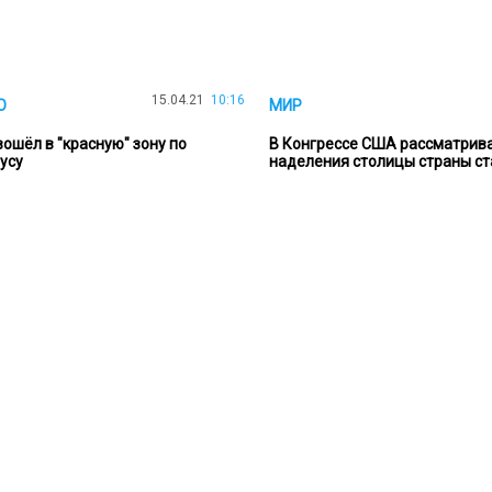
15.04.21
10:16
О
МИР
ошёл в "красную" зону по
В Конгрессе США рассматрива
усу
наделения столицы страны ст