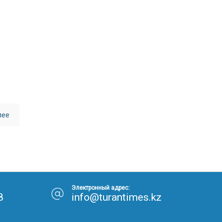
30.01.26
15:11
РЕГИОНЫ
Бектенов посетил Павлодарскую
область и проверил энергетическую
инфраструктуру региона
Все новости
лее
Электронный адрес:
8
info@turantimes.kz