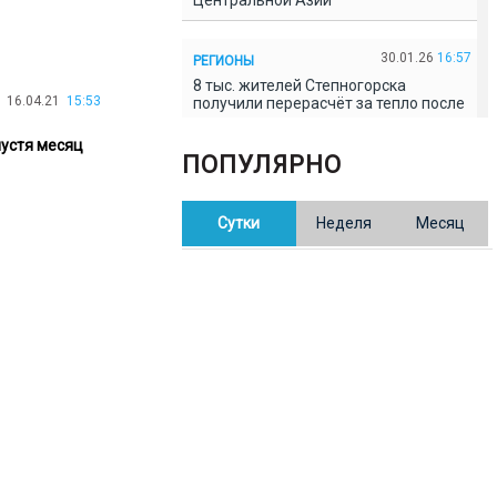
Центральной Азии
30.01.26
16:57
РЕГИОНЫ
8 тыс. жителей Степногорска
16.04.21
15:53
получили перерасчёт за тепло после
проверки прокуратуры
пустя месяц
ПОПУЛЯРНО
30.01.26
16:35
ОБЩЕСТВО
В Казахстане готовят новую
Сутки
Неделя
Месяц
редакцию Конституции: меняется
84% текста
30.01.26
16:13
ОБЩЕСТВО
Прокуроры в Павлодарской области
выявили хищения и незаконное
использование спортобъектов
30.01.26
15:31
РЕГИОНЫ
Учительница из Актобе продавала
баллы ЕНТ по 7 тыс. тенге за балл