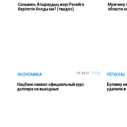
Сонымен, Атыраудың жері Ресейге
Мужчину с
берілетін болды ма? (+видео)
области з
16.04.21
17:12
ЭКОНОМИКА
РЕГИОНЫ
Нацбанк назвал официальный курс
Булавку и
доллара на выходные
удалили в