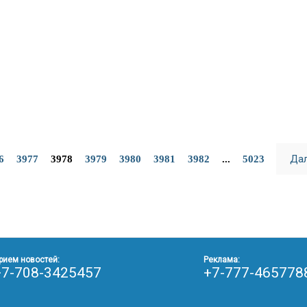
Да
6
3977
3978
3979
3980
3981
3982
...
5023
рием новостей:
Реклама:
+7-708-3425457
+7-777-465778