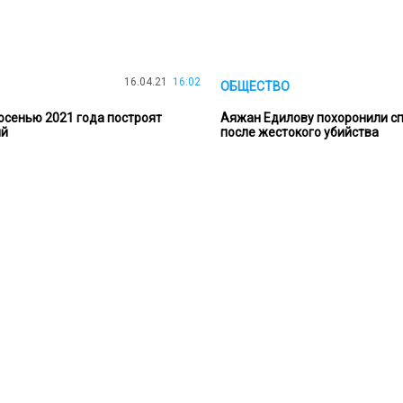
16.04.21
16:02
ОБЩЕСТВО
осенью 2021 года построят
Аяжан Едилову похоронили с
ий
после жестокого убийства