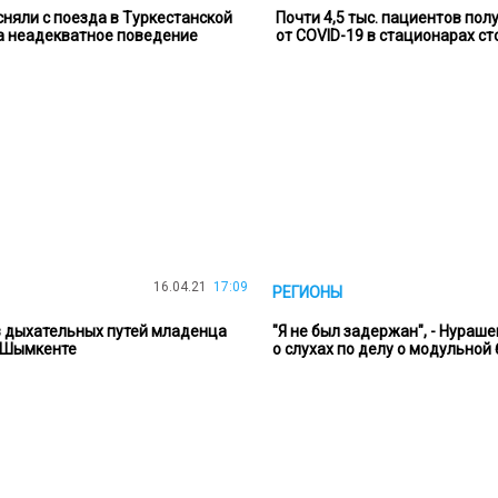
няли с поезда в Туркестанской
Почти 4,5 тыс. пациентов по
а неадекватное поведение
от COVID-19 в стационарах с
16.04.21
17:09
РЕГИОНЫ
з дыхательных путей младенца
"Я не был задержан", - Нураш
 Шымкенте
о слухах по делу о модульной