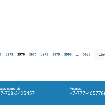
Да
4
3975
3976
3977
3978
3979
3980
...
5023
рием новостей:
Реклама:
+7-708-3425457
+7-777-465778