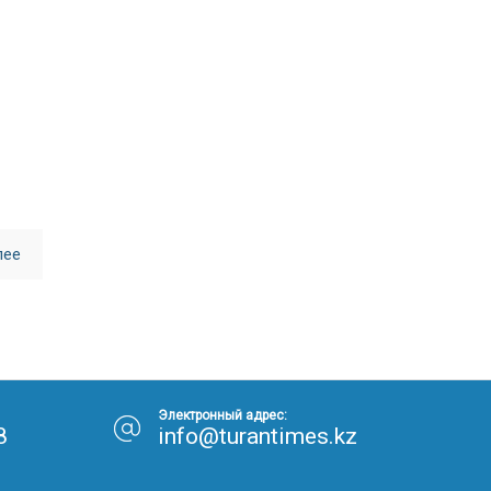
30.01.26
15:11
РЕГИОНЫ
Бектенов посетил Павлодарскую
область и проверил энергетическую
инфраструктуру региона
Все новости
лее
Электронный адрес:
8
info@turantimes.kz