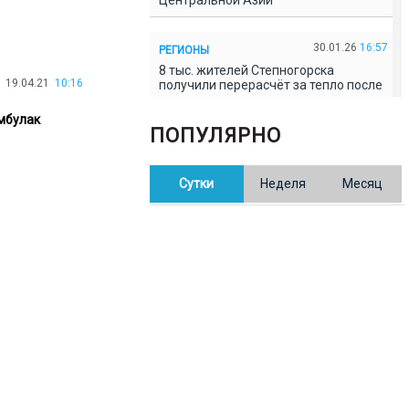
Центральной Азии
30.01.26
16:57
РЕГИОНЫ
8 тыс. жителей Степногорска
19.04.21
10:16
получили перерасчёт за тепло после
проверки прокуратуры
ымбулак
ПОПУЛЯРНО
30.01.26
16:35
ОБЩЕСТВО
В Казахстане готовят новую
Сутки
Неделя
Месяц
редакцию Конституции: меняется
84% текста
30.01.26
16:13
ОБЩЕСТВО
Прокуроры в Павлодарской области
выявили хищения и незаконное
использование спортобъектов
30.01.26
15:31
РЕГИОНЫ
Учительница из Актобе продавала
баллы ЕНТ по 7 тыс. тенге за балл