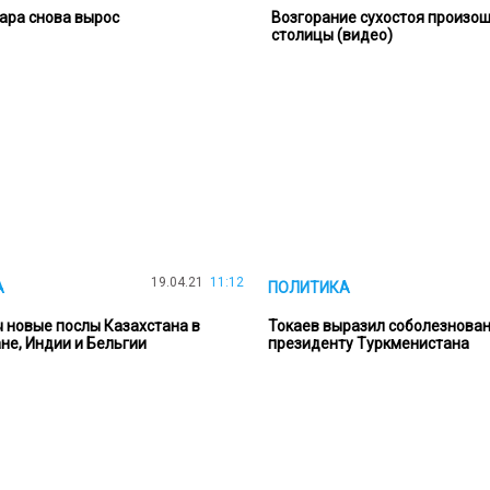
ара снова вырос
Возгорание сухостоя произош
столицы (видео)
19.04.21
11:12
А
ПОЛИТИКА
 новые послы Казахстана в
Токаев выразил соболезнова
не, Индии и Бельгии
президенту Туркменистана