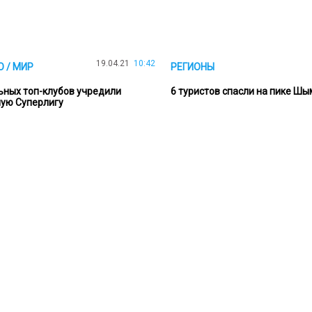
19.04.21
10:42
 / МИР
РЕГИОНЫ
ьных топ-клубов учредили
6 туристов спасли на пике Ш
ую Суперлигу