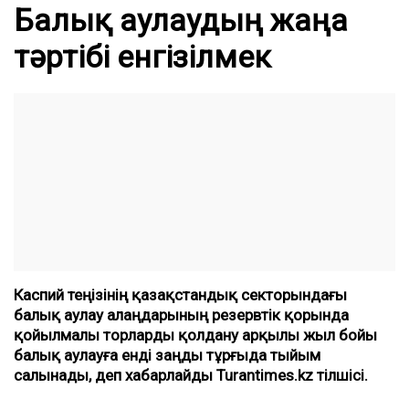
Балық аулаудың жаңа
тәртібі енгізілмек
Каспий теңізінің қазақстандық секторындағы
балық аулау алаңдарының резервтік қорында
қойылмалы торларды қолдану арқылы жыл бойы
балық аулауға енді заңды тұрғыда тыйым
салынады, деп хабарлайды Turantimes.kz тілшісі.