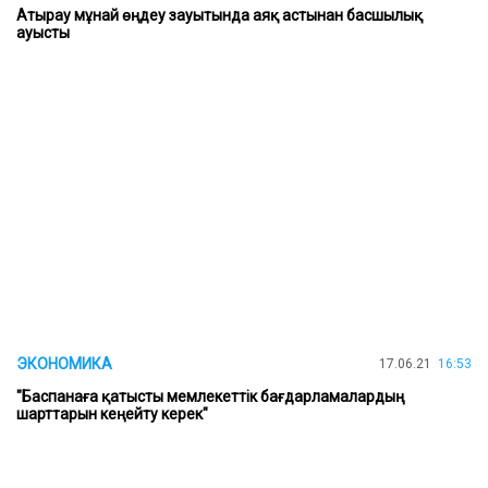
Атырау мұнай өңдеу зауытында аяқ астынан басшылық
ауысты
ЭКОНОМИКА
17.06.21
16:53
"Баспанаға қатысты мемлекеттік бағдарламалардың
шарттарын кеңейту керек"