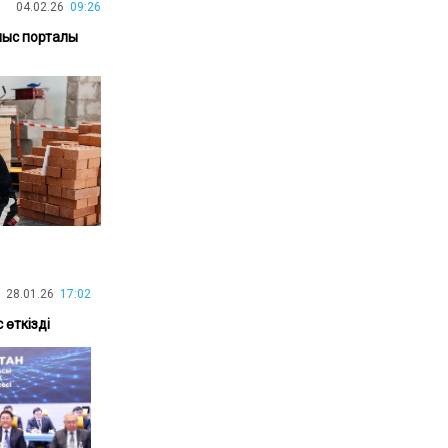
04.02.26
09:26
30.01.26
15:11
РЕГИОНЫ
лыс порталы
Бектенов посетил Павлодарскую
область и проверил энергетическую
инфраструктуру региона
Все новости
28.01.26
17:02
өткізді