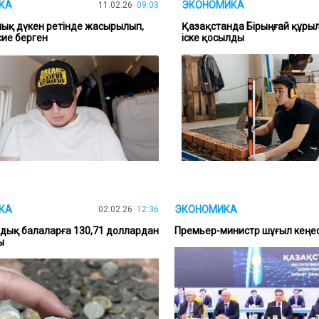
КА
ЭКОНОМИКА
11.02.26
09:03
ық дүкен ретінде жасырылып,
Қазақстанда Бірыңғай құры
сие берген
іске қосылды
КА
ЭКОНОМИКА
02.02.26
12:36
дық балаларға 130,71 доллардан
Премьер-министр шұғыл кеңес 
ы