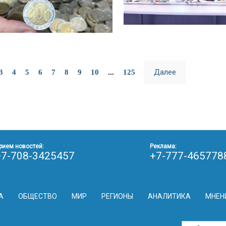
Далее
3
4
5
6
7
8
9
10
...
125
рием новостей:
Реклама:
+7-708-3425457
+7-777-465778
А
ОБЩЕСТВО
МИР
РЕГИОНЫ
АНАЛИТИКА
МНЕН