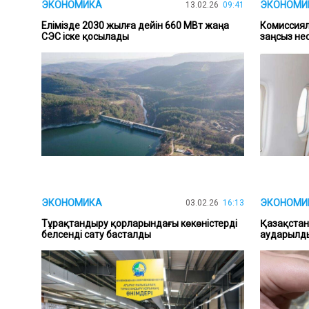
ЭКОНОМИКА
ЭКОНОМИ
13.02.26
09:41
Елімізде 2030 жылға дейін 660 МВт жаңа
Комиссиял
СЭС іске қосылады
заңсыз не
ЭКОНОМИКА
ЭКОНОМИ
03.02.26
16:13
Тұрақтандыру қорларындағы көкөністерді
Қазақстан
белсенді сату басталды
аударылд