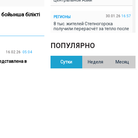
Центральной Азии
 бойынша білікті
30.01.26
16:57
РЕГИОНЫ
8 тыс. жителей Степногорска
получили перерасчёт за тепло после
проверки прокуратуры
ПОПУЛЯРНО
30.01.26
16:35
ОБЩЕСТВО
16.02.26
05:04
В Казахстане готовят новую
едставлена в
Сутки
Неделя
Месяц
редакцию Конституции: меняется
84% текста
30.01.26
16:13
ОБЩЕСТВО
Прокуроры в Павлодарской области
выявили хищения и незаконное
использование спортобъектов
30.01.26
15:31
РЕГИОНЫ
Учительница из Актобе продавала
баллы ЕНТ по 7 тыс. тенге за балл