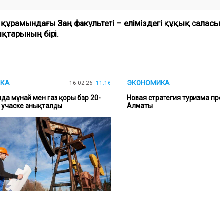
құрамындағы Заң факультеті – еліміздегі құқық саласы
қтарының бірі.
ИКА
ЭКОНОМИКА
16.02.26
11:16
да мұнай мен газ қоры бар 20-
Новая стратегия туризма пр
 учаске анықталды
Алматы