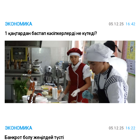
ЭКОНОМИКА
05.12.25
16:42
1 қаңтардан бастап кәсіпкерлерді не күтеді?
ЭКОНОМИКА
05.12.25
16:22
Банкрот болу жеңілдей түсті