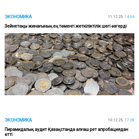
ЭКОНОМИКА
11.12.25
14:04
Зейнетақы жинағының ең төменгі жеткіліктілік шегі өзгерді
ЭКОНОМИКА
10.12.25
17:28
Пирамидалық аудит Қазақстанда алғаш рет апробациядан
өтті