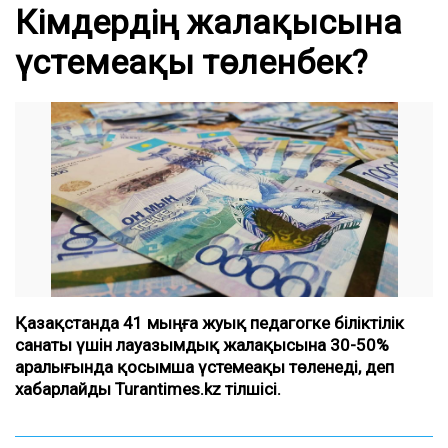
Кімдердің жалақысына
үстемеақы төленбек?
Қазақстанда 41 мыңға жуық педагогке біліктілік
санаты үшін лауазымдық жалақысына 30-50%
аралығында қосымша үстемеақы төленеді, деп
хабарлайды Turantimes.kz тілшісі.