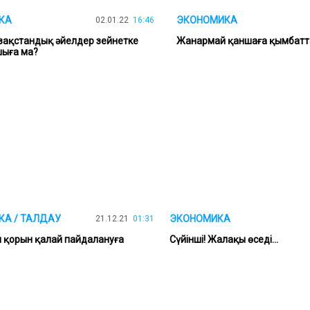
КА
ЭКОНОМИКА
02.01.22
16:46
зақстандық әйелдер зейнетке
Жанармай қаншаға қымбат
шыға ма?
А / ТАЛДАУ
ЭКОНОМИКА
21.12.21
01:31
 қорын қалай пайдалануға
Сүйінші! Жалақы өседі...