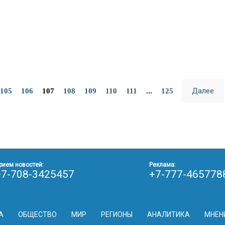
Далее
105
106
107
108
109
110
111
...
125
рием новостей:
Реклама:
+7-708-3425457
+7-777-465778
А
ОБЩЕСТВО
МИР
РЕГИОНЫ
АНАЛИТИКА
МНЕН