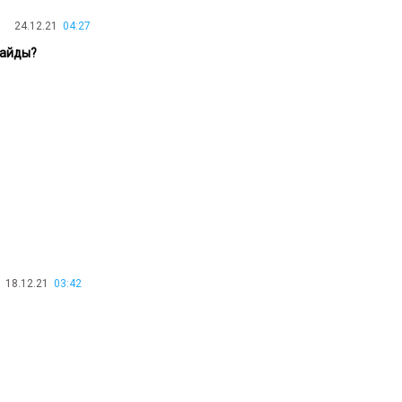
30.01.26
15:11
РЕГИОНЫ
24.12.21
04:27
Бектенов посетил Павлодарскую
тайды?
область и проверил энергетическую
инфраструктуру региона
Все новости
18.12.21
03:42