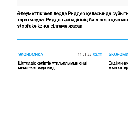
Әлеуметтік желілерде Риддер қаласында сұйыты
таратылуда. Риддер әкімдігінің баспасөз қызм
stopfake.kz-ке сілтеме жасап.
ЭКОНОМИКА
ЭКОНОМ
11.01.22
02:38
Шетелдік көліктің утильалымын енді
Енді мини
мемлекет жүргізеді
жыл көтер