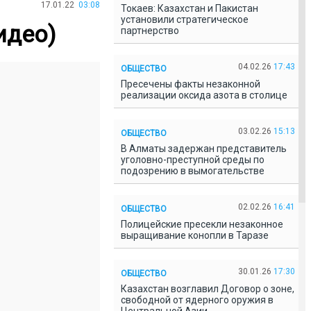
17.01.22
03:08
Токаев: Казахстан и Пакистан
установили стратегическое
идео)
партнерство
04.02.26
17:43
ОБЩЕСТВО
Пресечены факты незаконной
реализации оксида азота в столице
03.02.26
15:13
ОБЩЕСТВО
В Алматы задержан представитель
уголовно-преступной среды по
подозрению в вымогательстве
02.02.26
16:41
ОБЩЕСТВО
Полицейские пресекли незаконное
выращивание конопли в Таразе
30.01.26
17:30
ОБЩЕСТВО
Казахстан возглавил Договор о зоне,
свободной от ядерного оружия в