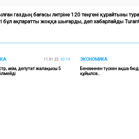
лған газдың бағасы литріне 120 теңгені құрайтыны тур
еті бұл ақпаратты жоққа шығарды
,
деп хабарлайды Turanti
ИКА
ЭКОНОМИКА
11.01.22
02:19
стр, әкім, депутат жалақысы 5
Бензиннен түскен ақша бю
ілмейді
құйылса...