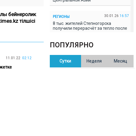
Центральной Азии
алы бейнеролик
30.01.26
16:57
РЕГИОНЫ
mes.kz тілшісі
8 тыс. жителей Степногорска
получили перерасчёт за тепло после
проверки прокуратуры
ПОПУЛЯРНО
30.01.26
16:35
ОБЩЕСТВО
В Казахстане готовят новую
11.01.22
02:12
Сутки
Неделя
Месяц
редакцию Конституции: меняется
84% текста
джетке
30.01.26
16:13
ОБЩЕСТВО
Прокуроры в Павлодарской области
выявили хищения и незаконное
использование спортобъектов
30.01.26
15:31
РЕГИОНЫ
Учительница из Актобе продавала
баллы ЕНТ по 7 тыс. тенге за балл