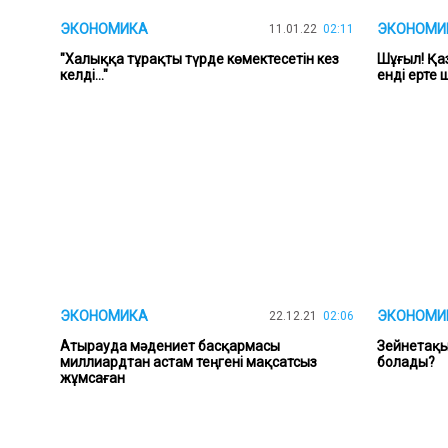
ЭКОНОМИКА
ЭКОНОМИ
11.01.22
02:11
"Халыққа тұрақты түрде көмектесетін кез
Шұғыл! Қа
келді..."
енді ерте 
ЭКОНОМИКА
ЭКОНОМИК
22.12.21
02:06
Атырауда мәдениет басқармасы
Зейнетақы
миллиардтан астам теңгені мақсатсыз
болады?
жұмсаған