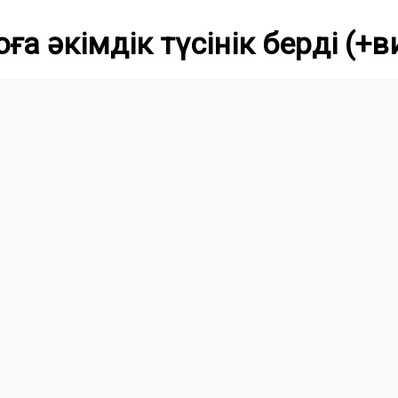
а әкімдік түсінік берді (+в