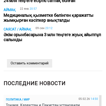
24 млн теңгеге есірткі сатпақ болған
22 янв
20:57
АЙМАҚ
Медициналық қызметке бөлінген қаражатты
жымқырған кәсіпкер анықталды
09 сен
23:12
САЯСАТ / АЙМАҚ
Әкім орынбасарына 3 млн теңгеге жуық айыппұл
салынды
Оставить комментарий
ПОСЛЕДНИЕ НОВОСТИ
05.02.26
14:50
ПОЛИТИКА / МИР
Токаев: Казахстан и Пакистан установили