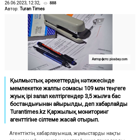
26.06.2023, 12:32,
888
Автор:
Turan Times
Автор фото: pixabay.com
Қылмыстық әрекеттердің нәтижесінде
мемлекетке жалпы сомасы 109 млн теңгеге
жуық ірі залал келтіргендер 3,5 жылға бас
бостандығынан айырылды, деп хабарлайды
Turantimes.kz
Қаржылық мониторинг
агенттігіне сілтеме жасай отырып.
Агенттіктің хабарлауынша, жұмыстарды нақты