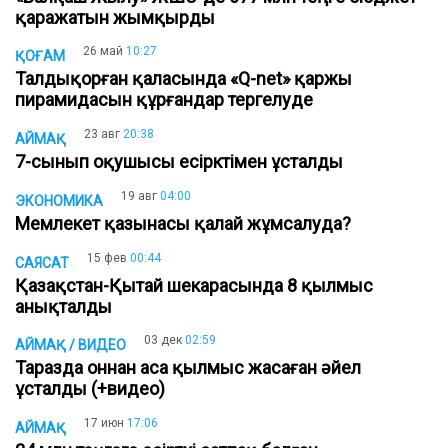
қаражатын жымқырды
26 май
10:27
ҚОҒАМ
Талдықорған қаласында «Q-net» қаржы
пирамидасын құрғандар тергелуде
23 авг
20:38
АЙМАҚ
7-сынып оқушысы есірктімен ұсталды
19 авг
04:00
ЭКОНОМИКА
Мемлекет қазынасы қалай жұмсалуда?
15 фев
00:44
САЯСАТ
Қазақстан-Қытай шекарасында 8 қылмыс
анықталды
03 дек
02:59
АЙМАҚ / ВИДЕО
Таразда оннан аса қылмыс жасаған әйел
ұсталды (+видео)
17 июн
17:06
АЙМАҚ