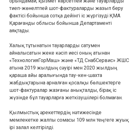
орындамай, қызмет көрсетпей және тауарларды
тиеп-жөнелтпей шот-фактураларды жазып беру
фактісі бойынша сотқа дейінгі іс жүргізуді ҚМА
Қарағанды облысы бойынша Департаменті
аяқтады.
Халық тұтынатын тауарларды сатумен
айналысатын жеке кәсіп иесі оның атынан
«ТехнологияГорМаш» және «ТД СнабСервис» ЖШС
атына 2019 жылдың сәуірі мен 2020 жылдың
қараша айы аралығында тау-кен-шахта
жабдықтарына арналған қосалқы бөлшектерге
шот-фактуралар жазғаны анықталды, бірақ іс
жүзінде бұл тауарларға жеткізушілері болмаған.
Қылмыстық әрекеттердің нәтижесінде
мемлекетке жалпы сомасы 109 млн теңгеге жуық
ірі залал келтірілді.