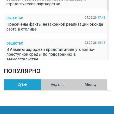
стратегическое партнерство
04.02.26
17:43
ОБЩЕСТВО
Пресечены факты незаконной реализации оксида
азота в столице
03.02.26
15:13
ОБЩЕСТВО
В Алматы задержан представитель уголовно-
преступной среды по подозрению в
вымогательстве
ПОПУЛЯРНО
02.02.26
16:41
ОБЩЕСТВО
Полицейские пресекли незаконное выращивание
конопли в Таразе
Сутки
Неделя
Месяц
30.01.26
17:30
ОБЩЕСТВО
Казахстан возглавил Договор о зоне, свободной от
ядерного оружия в Центральной Азии