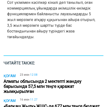
Сот үкімімен кәсіпкер кінәлі деп танылып, оған
коммерциялық ұйымдарда әкімшілік-өкімдік
функциялармен байланысты лауазымдарды 5
жыл мерзімге атқару құқығынан айыра отырып,
3,5 жыл мерзімге шартты түрде бас
бостандығынан айыру түріндегі жаза
тағайындалды.
ЧИТАЙТЕ ТАКЖЕ:
23 июн
12:08
ҚОҒАМ
Алматы облысында 2 мектепті жөндеу
барысында 57,5 млн теңге қаражат
жымқырылған
16 июн
11:27
ҚОҒАМ
«Балқаш Жылу» ЖШС-де 677 млн теңге бюджет