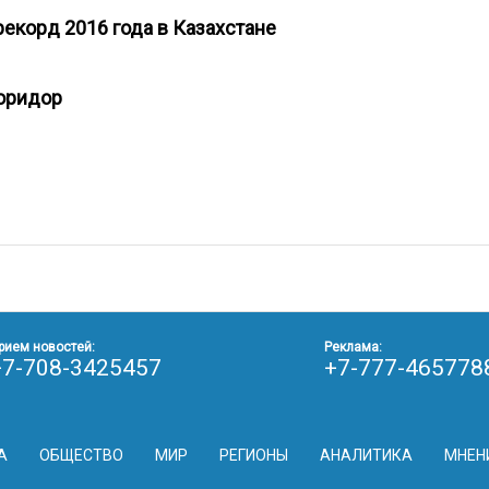
рекорд 2016 года в Казахстане
коридор
рием новостей:
Реклама:
+7-708-3425457
+7-777-465778
А
ОБЩЕСТВО
МИР
РЕГИОНЫ
АНАЛИТИКА
МНЕН