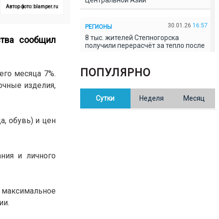
Центральной Азии
Автор фото: blamper.ru
30.01.26
16:57
РЕГИОНЫ
8 тыс. жителей Степногорска
ства сообщил
получили перерасчёт за тепло после
проверки прокуратуры
ПОПУЛЯРНО
его месяца 7%.
30.01.26
16:35
ОБЩЕСТВО
очные изделия,
В Казахстане готовят новую
Сутки
Неделя
Месяц
редакцию Конституции: меняется
84% текста
, обувь) и цен
30.01.26
16:13
ОБЩЕСТВО
Прокуроры в Павлодарской области
выявили хищения и незаконное
ания и личного
использование спортобъектов
30.01.26
15:31
РЕГИОНЫ
 максимальное
Учительница из Актобе продавала
ии.
баллы ЕНТ по 7 тыс. тенге за балл