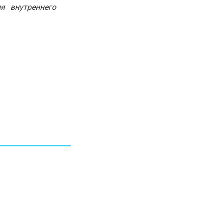
я внутреннего
30.01.26
15:11
РЕГИОНЫ
Бектенов посетил Павлодарскую
область и проверил энергетическую
инфраструктуру региона
Все новости