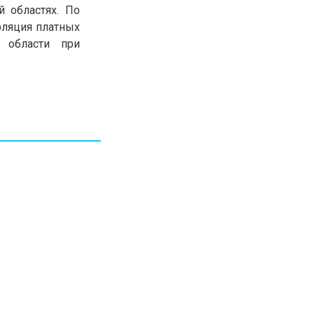
 областях. По
30.01.26
15:11
РЕГИОНЫ
фляция платных
Бектенов посетил Павлодарскую
 области при
область и проверил энергетическую
инфраструктуру региона
Все новости