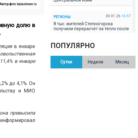
Центральной Азии
Автор фото: balashover.ru
30.01.26
16:57
РЕГИОНЫ
8 тыс. жителей Степногорска
новную долю в
получили перерасчёт за тепло после
.
проверки прокуратуры
ПОПУЛЯРНО
ляция в январе
30.01.26
16:35
ОБЩЕСТВО
овольственная
В Казахстане готовят новую
11,4% в январе
Сутки
Неделя
Месяц
редакцию Конституции: меняется
84% текста
,2% до 4,1%. Он
30.01.26
16:13
ОБЩЕСТВО
ельству и МИО
Прокуроры в Павлодарской области
выявили хищения и незаконное
использование спортобъектов
 она превысила
30.01.26
15:31
РЕГИОНЫ
оинформировал
Учительница из Актобе продавала
баллы ЕНТ по 7 тыс. тенге за балл