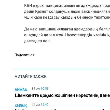
КВИ қарсы вакцинацияланған адамдардан ере
дейін Қазнет қолданушылары вакцинацияланға
үшін қара көзді сау қыздың бейнесін таратқа
Демек, вакцинацияланған адамдардың белгілі
ешқандай дәлел жоқ. Нәрестелердің көзінің 
дәлелдер көп.
Поделиться:
ЧИТАЙТЕ ТАКЖЕ:
19 окт
02:53
АЙМАҚ
Шымкентте қоқыс жәшігінен нәрестенің ден
13 окт
16:40
ҚЫЗЫҚ