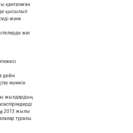
ғы қанталаған
30.01.26
15:11
РЕГИОНЫ
енде қысылып
Бектенов посетил Павлодарскую
седі және
область и проверил энергетическую
инфраструктуру региона
естелерде жиі
Все новости
тижесі.
а дейін
қтау мүмкін
-шы жылдардың
асөспірімдерді
ы
2013 жылы
алалар туралы