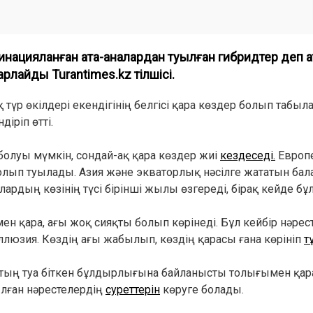
ацияланған ата-аналардан туылған гибридтер деп а
рлайды Turantimes.kz тілшісі.
үр өкілдері екендігінің белгісі қара көздер болып табыл
іріп өтті.
і болуы мүмкін, сондай-ақ қара көздер жиі
кездеседі.
Европ
 болып туылады. Азия және экваторлық нәсілге жататын ба
лардың көзінің түсі бірінші жылы өзгереді, бірақ кейде бұ
ен қара, ағы жоқ сияқты болып көрінеді. Бұл кейбір нәре
ллюзия. Көздің ағы жабылып, көздің қарасы ғана көрініп
т
ақтың туа біткен бұлдырлығына байланысты толығымен қа
ылған нәрестелердің
суреттерін
көруге болады.