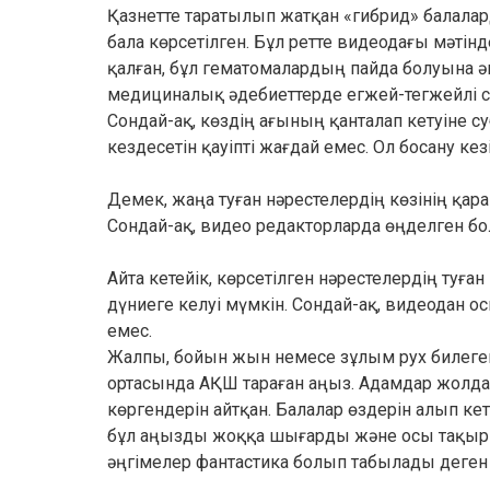
Қазнетте таратылып жатқан «гибрид» балалард
бала көрсетілген. Бұл ретте видеодағы мәті
қалған, бұл гематомалардың пайда болуына 
медициналық әдебиеттерде егжей-тегжейлі с
Сондай-ақ, көздің ағының қанталап кетуіне с
кездесетін қауіпті жағдай емес. Ол босану 
Демек, жаңа туған нәрестелердің көзінің қар
Сондай-ақ, видео редакторларда өңделген б
Айта кетейік, көрсетілген нәрестелердің туға
дүниеге келуі мүмкін. Сондай-ақ, видеодан 
емес.
Жалпы, бойын жын немесе зұлым рух билеге
ортасында АҚШ тараған аңыз. Адамдар жолда 
көргендерін айтқан. Балалар өздерін алып кет
бұл аңызды жоққа шығарды және осы тақырып
әңгімелер фантастика болып табылады деген