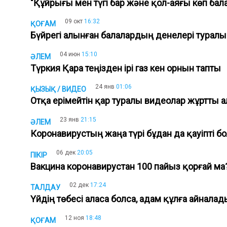
"Құйрығы мен түгі бар және қол-аяғы көп бала
09 окт
16:32
ҚОҒАМ
Бүйрегі алынған балалардың денелері туралы
04 июн
15:10
ӘЛЕМ
Түркия Қара теңізден ірі газ кен орнын тапты
24 янв
01:06
ҚЫЗЫҚ / ВИДЕО
Отқа ерімейтін қар туралы видеолар жұртты а
23 янв
21:15
ӘЛЕМ
Коронавирустың жаңа түрі бұдан да қауіпті 
06 дек
20:05
ПІКІР
Вакцина коронавирустан 100 пайыз қорғай м
02 дек
17:24
ТАЛДАУ
Үйдің төбесі аласа болса, адам құлға айнала
12 ноя
18:48
ҚОҒАМ