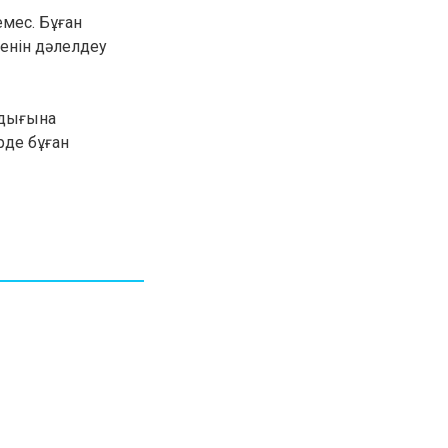
мес. Бұған
енін дәлелдеу
ндығына
рде бұған