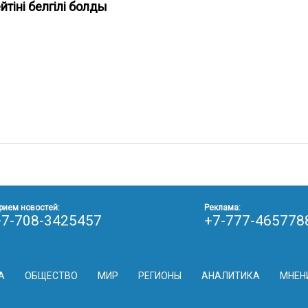
йтіні белгілі болды
рием новостей:
Реклама:
+7-708-3425457
+7-777-465778
А
ОБЩЕСТВО
МИР
РЕГИОНЫ
АНАЛИТИКА
МНЕН