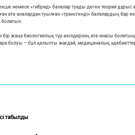
кше немесе «гибрид» балалар туады деген теория дұрыс е
н ата-аналардан туылған «трансгенді» балалардың бар ек
н болатын.
 бір жаңа биологиялық түр өкілдерінің ата-анасы болаты
қара болуы – бұл қалыпты жағдай, медициналық әдебиетте
есі табылды