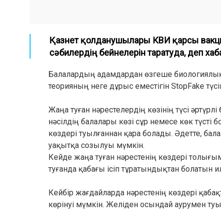
Қазнет қолданушылары КВИ қарсы вакцин
сәбилердің бейнелерін таратуда
,
деп хаба
Балалардың адамдардан өзгеше биологиялық т
теорияның неге дұрыс еместігін StopFake түсінд
Жаңа туған нәрестелердің көзінің түсі әртүрл
нәсілдің балалары көзі сұр немесе көк түсті
көздері туылғаннан қара болады. Әдетте, бала
уақытқа созылуы мүмкін.
Кейде жаңа туған нәрестенің көздері толығым
туғанда қабағы ісіп тұратындықтан болатын и
Кейбір жағдайларда нәрестенің көздері қаб
көрінуі мүмкін. Желіден осындай аурумен ту