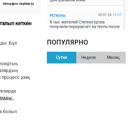
Центральной Азии
Автор фото: stopfake.kz
30.01.26
16:57
РЕГИОНЫ
8 тыс. жителей Степногорска
талып кеткен
получили перерасчёт за тепло после
проверки прокуратуры
ПОПУЛЯРНО
ады. Бұл
30.01.26
16:35
ОБЩЕСТВО
В Казахстане готовят новую
Сутки
Неделя
Месяц
редакцию Конституции: меняется
84% текста
еоидтық
лалардың
л процесс ұзақ
30.01.26
16:13
ОБЩЕСТВО
Прокуроры в Павлодарской области
выявили хищения и незаконное
стелерде
использование спортобъектов
ұрады.
30.01.26
15:31
РЕГИОНЫ
ра болып
Учительница из Актобе продавала
баллы ЕНТ по 7 тыс. тенге за балл