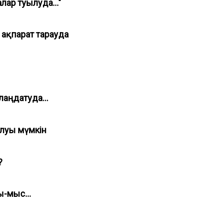
лар туылуда..."
 ақпарат тарауда
лаңдатуда...
болуы мүмкін
а?
ды-мыс...