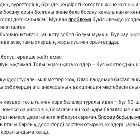
ың суреттерінің бірінде кеңсірегі көгерген және көзінің а
нде босану қиын болғаны және бала босану каналынан өтк
әкелді деп жазылған. Мұндай
проблема
бүкіл әлемде кезде
ипатталған.
убконьюнктивтік қан кету себеп болуы мүмкін. Бұл сау нәр
кезінде ұсақ тамырлардың жарылуынан орын
алады.
а болуы ерекше жайт емес.
олуы ықтимал. Толығымен қара көздер – бұл монтаждың нә
н күндері туралы мәліметтер жоқ. Олар пандемия басталғанғ
осы сәбилердің ата-аналарының вакцинация мәртебесін аны
н көздері толығымен қара балалар туралы идея – бұл 90
немесе өз үйлерінің босағасынан көзі қара балалар мен ж
уді немесе дәретханаға жіберуін сұраған.
Snopes басылым
тағы барлық деректерді зерттей отырып, көздері қара б
 қорытындыға келді.