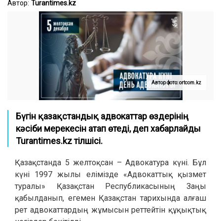
Автор:
Turantimes.kz
Автор фото: ortcom.kz
Бүгін қазақстандық адвокаттар өздерінің
кәсіби мерекесін атап өтеді, деп хабарлайды
Turantimes.kz тілшісі.
Қазақстанда 5 желтоқсан – Адвокатура күні. Бұл
күні 1997 жылы елімізде «Адвокаттық қызмет
туралы» Қазақстан Республикасының Заңы
қабылданып, егемен Қазақстан тарихында алғаш
рет адвокаттардың жұмысын реттейтін құқықтық