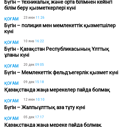
Бүгін – техникалық және орта білімнен кейінгі
білім беру қызметкерлері күні
23 июн
11:26
ҚОҒАМ
Бүгін – полиция мен мемлекеттік қызметшілер
күні
10 янв
16:22
ҚОҒАМ
Бүгін - Қазақстан Республикасының Ұлттық
ұланы күні
20 дек
09:05
ҚОҒАМ
Бүгін – Мемлекеттік фельдъегерлік қызмет күні
09 дек
15:18
ҚОҒАМ
Қазақстанда жаңа мерекелер пайда болмақ
12 июн
10:10
ҚОҒАМ
Бүгін – Жалпыұлттық аза тұту күні
05 дек
17:17
ҚОҒАМ
Қазақстанда жаңа мереке пайда болмақ