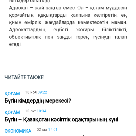
негіздер бекітілді.
Адвокат – жай заңгер емес. Ол – қоғам мүддесін
қорғайтын, құқықтарды қалпына келтіретін, ең
қиын өмірлік жағдайларда көмектесетін маман.
Адвокаттардың еңбегі жоғары біліктілікті,
объективтілік пен заңды терең түсінуді талап
етеді.
ЧИТАЙТЕ ТАКЖЕ:
10 ноя
09:22
ҚОҒАМ
Бүгін кімдердің мерекесі?
10 окт
10:34
ҚОҒАМ
Бүгін – Қазақстан кәсіптік одақтарының күні
02 окт
14:01
ЭКОНОМИКА