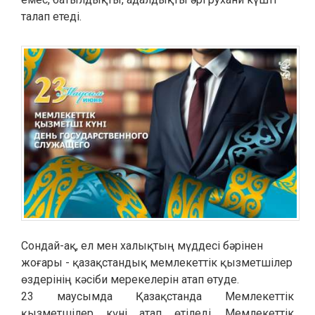
талап етеді.
Сондай-ақ, ел мен халықтың мүддесі бәрінен
жоғары - қазақстандық мемлекеттік қызметшілер
өздерінің кәсіби мерекелерін атап өтуде.
23 маусымда Қазақстанда Мемлекеттік
қызметшілер күні атап өтіледі.
Мемлекеттік