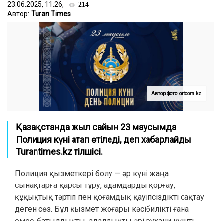
23.06.2025, 11:26,
214
Автор:
Turan Times
Автор фото: ortcom.kz
Қазақстанда жыл сайын 23 маусымда
Полиция күні атап өтіледі
, деп хабарлайды
Turantimes.kz тілшісі.
Полиция қызметкері болу — әр күні жаңа
сынақтарға қарсы тұру, адамдарды қорғау,
құқықтық тәртіп пен қоғамдық қауіпсіздікті сақтау
деген сөз. Бұл қызмет жоғары кәсібилікті ғана
емес, батылдықты, адалдықты әрі рухани күшті