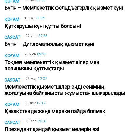
ҚОҒАМ
Бүгін – Мемлекеттік фельдъегерлік қызмет күні
19 окт
11:05
ҚОҒАМ
Құтқарушы күні құтты болсын!
02 июл
22:55
САЯСАТ
Бүгін – Дипломатиялық қызмет күні
23 июн
09:21
ҚОҒАМ
Тоқаев мемлекеттік қызметшілер мен
полицияны құттықтады
09 мар
12:37
САЯСАТ
Мемлекеттік қызметшілер енді сенімнің
жоғалуына байланысты жұмыстан шығарылады
05 дек
17:17
ҚОҒАМ
Қазақстанда жаңа мереке пайда болмақ
18 авг
19:16
САЯСАТ
Президент қандай қызмет иелерін өзі