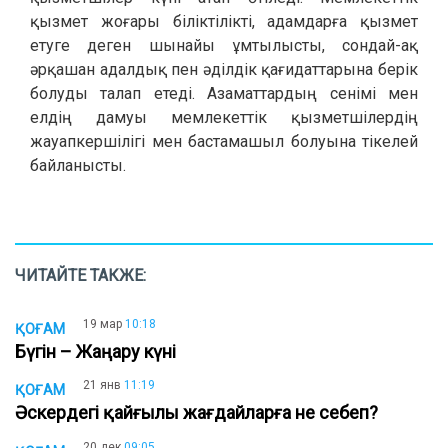
қызмет жоғары біліктілікті, адамдарға қызмет
етуге деген шынайы ұмтылысты, сондай-ақ
әрқашан адалдық пен әділдік қағидаттарына берік
болуды талап етеді. Азаматтардың сенімі мен
елдің дамуы мемлекеттік қызметшілердің
жауапкершілігі мен бастамашыл болуына тікелей
байланысты.
ЧИТАЙТЕ ТАКЖЕ:
19 мар
10:18
ҚОҒАМ
Бүгін – Жаңару күні
21 янв
11:19
ҚОҒАМ
Әскердегі қайғылы жағдайларға не себеп?
20 дек
09:05