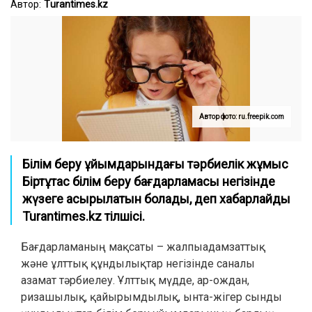
Автор:
Тurantimes.kz
Автор фото: ru.freepik.com
Білім беру ұйымдарындағы тәрбиелік жұмыс
Біртұтас білім беру бағдарламасы негізінде
жүзеге асырылатын болады, деп хабарлайды
Turantimes.kz тілшісі.
Бағдарламаның мақсаты – жалпыадамзаттық
және ұлттық құндылықтар негізінде саналы
азамат тәрбиелеу. Ұлттық мүдде, ар-ождан,
ризашылық, қайырымдылық, ынта-жігер сынды