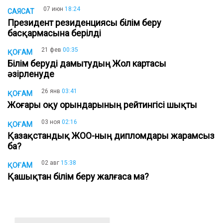
07 июн
18:24
САЯСАТ
Президент резиденциясы білім беру
басқармасына берілді
21 фев
00:35
ҚОҒАМ
Білім беруді дамытудың Жол картасы
әзірленуде
26 янв
03:41
ҚОҒАМ
Жоғары оқу орындарының рейтингісі шықты
03 ноя
02:16
ҚОҒАМ
Қазақстандық ЖОО-ның дипломдары жарамсыз
ба?
02 авг
15:38
ҚОҒАМ
Қашықтан білім беру жалғаса ма?