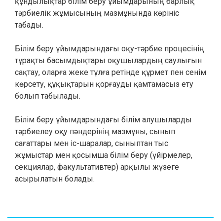
құндылықтар білім беру ұйымдарының барлық
тәрбиелік жұмысының мазмұнында көрініс
табады.
Білім беру ұйымдарындағы оқу-тәрбие процесінің
тұрақты басымдықтары оқушылардың саулығын
сақтау, оларға жеке тұлға ретінде құрмет пен сенім
көрсету, құқықтарын қорғауды қамтамасыз ету
болып табылады.
Білім беру ұйымдарындағы білім алушыларды
тәрбиелеу оқу пәндерінің мазмұны, сынып
сағаттары мен іс-шаралар, сыныптан тыс
жұмыстар мен қосымша білім беру (үйірмелер,
секциялар, факультативтер) арқылы жүзеге
асырылатын болады.