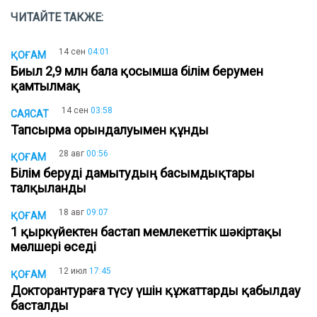
ЧИТАЙТЕ ТАКЖЕ:
14 сен
04:01
ҚОҒАМ
Биыл 2,9 млн бала қосымша білім берумен
қамтылмақ
14 сен
03:58
САЯСАТ
Тапсырма орындалуымен құнды
28 авг
00:56
ҚОҒАМ
Білім беруді дамытудың басымдықтары
талқыланды
18 авг
09:07
ҚОҒАМ
1 қыркүйектен бастап мемлекеттік шәкіртақы
мөлшері өседі
12 июл
17:45
ҚОҒАМ
Докторантураға түсу үшін құжаттарды қабылдау
басталды