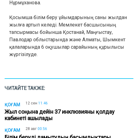
Нұрмұханова.
Қосымша білім беру ұйымдарының саны жылдан
жылға артып келеді. Мемлекет басшысының
тапсырмасы бойынша Қостанай, Маңғыстау,
Павлодар облыстарында және Алматы, Шымкент
қалаларында 6 оқушылар сарайының құрылысы
жүргізілуде.
ЧИТАЙТЕ ТАКЖЕ:
12 сен
11:46
ҚОҒАМ
Жыл соңына дейін 37 инклюзияны қолдау
кабинеті ашылады
28 авг
00:56
ҚОҒАМ
Білім беруді дамытудың басымдықтары