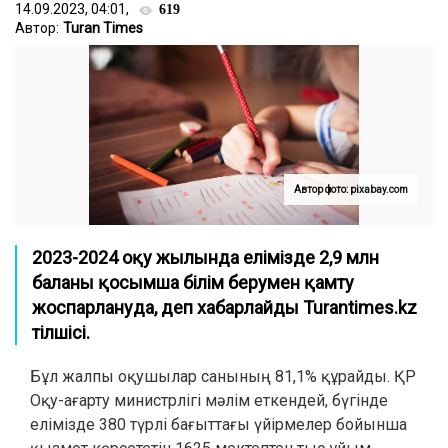
14.09.2023, 04:01,
619
Автор:
Turan Times
Автор фото: pixabay.com
2023-2024 оқу жылында елімізде 2,9 млн
баланы қосымша білім берумен қамту
жоспарлануда, деп хабарлайды Turantimes.kz
тілшісі.
Бұл жалпы оқушылар санының 81,1% құрайды. ҚР
Оқу-ағарту министрлігі мәлім еткендей, бүгінде
елімізде 380 түрлі бағыттағы үйірмелер бойынша