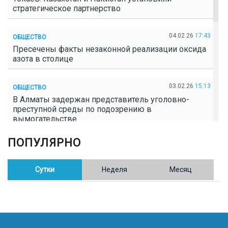
стратегическое партнерство
04.02.26
17:43
ОБЩЕСТВО
Пресечены факты незаконной реализации оксида
азота в столице
03.02.26
15:13
ОБЩЕСТВО
В Алматы задержан представитель уголовно-
преступной среды по подозрению в
вымогательстве
ПОПУЛЯРНО
02.02.26
16:41
ОБЩЕСТВО
Полицейские пресекли незаконное выращивание
конопли в Таразе
Сутки
Неделя
Месяц
30.01.26
17:30
ОБЩЕСТВО
Казахстан возглавил Договор о зоне, свободной от
ядерного оружия в Центральной Азии