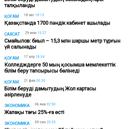
талқыланды
18 авг
18:13
ҚОҒАМ
Қазақстанда 1700 пәндік кабинет ашылады
29 июн
15:27
САЯСАТ
Смайылов: биыл – 15,3 млн шаршы метр тұрғын
үй салынады
17 апр
18:34
ҚОҒАМ
Колледждерге 50 мың қосымша мемлекеттік
білім беру тапсырысы бөлінеді
21 фев
00:35
ҚОҒАМ
Білім беруді дамытудың Жол картасы
әзірленуде
06 янв
02:50
ЭКОНОМИКА
Жалақы тағы 25%-ға өсті
09 сен
20:33
ЭКОНОМИКА