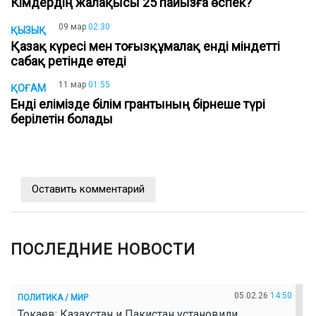
Кімдердің жалақысы 25 пайызға өспек?
09 мар
02:30
ҚЫЗЫҚ
Қазақ күресі мен тоғызқұмалақ енді міндетті
сабақ ретінде өтеді
11 мар
01:55
ҚОҒАМ
Енді елімізде білім грантының бірнеше түрі
берілетін болады
Оставить комментарий
ПОСЛЕДНИЕ НОВОСТИ
05.02.26
14:50
ПОЛИТИКА / МИР
Токаев: Казахстан и Пакистан установили