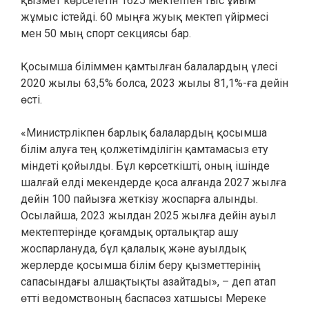
қызмет көрсететін 1625 мектептен тыс ұйым
жұмыс істейді. 60 мыңға жуық мектеп үйірмесі
мен 50 мың спорт секциясы бар.
Қосымша біліммен қамтылған балалардың үлесі
2020 жылы 63,5% болса, 2023 жылы 81,1%-ға дейін
өсті.
«Министрлікпен барлық балалардың қосымша
білім алуға тең қолжетімділігін қамтамасыз ету
міндеті қойылды. Бұл көрсеткішті, оның ішінде
шалғай елді мекендерде қоса алғанда 2027 жылға
дейін 100 пайызға жеткізу жоспарға алынды.
Осылайша, 2023 жылдан 2025 жылға дейін ауыл
мектептерінде қоғамдық орталықтар ашу
жоспарлануда, бұл қалалық және ауылдық
жерлерде қосымша білім беру қызметтерінің
сапасындағы алшақтықты азайтады», – деп атап
өтті ведомствоның баспасөз хатшысы Мереке