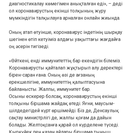
диагностикалау көмегімен анықталған еді», – деді
ол коронавирустың екінші толқының жүру
мүмкіндігін талқылауға арналған онлайн жиында.
Оның атап өтуінше, коронавирус індетінің шырқау
шегінен өтіп кетуіміз алдағы уақыттағы жағдайға
оң әсерін тигізеді.
«Өйткені, енді иммунитеттің бар екендігін білеміз.
Коронавирусты қайталап жұқтырып алу деректері
бірен-саран ғана. Оның өзі де ағзаның
ерекшелігіне, иммунитеттің қалыптасуына
байланысты. Жалпы, иммунитет бар.
Осыны ескерер болсақ, коронавирустың екінші
толқыны біршама жайдақ өтеді. Яғни, маусым-
шілдедегідей күрт өршімейді. Біз де, Денсаулық
сақтау министрлігі де, жалпы қоғам да дайын
болады. Желтоқсанға қарай ол күрделене түседі.
Қыркүйек пен қазан айлары біршама тыныш