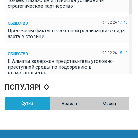
Токаев: Казахстан и Пакистан установили
стратегическое партнерство
04.02.26
17:43
ОБЩЕСТВО
Пресечены факты незаконной реализации оксида
азота в столице
03.02.26
15:13
ОБЩЕСТВО
В Алматы задержан представитель уголовно-
преступной среды по подозрению в
вымогательстве
ПОПУЛЯРНО
02.02.26
16:41
ОБЩЕСТВО
Полицейские пресекли незаконное выращивание
конопли в Таразе
Сутки
Неделя
Месяц
30.01.26
17:30
ОБЩЕСТВО
Казахстан возглавил Договор о зоне, свободной от
ядерного оружия в Центральной Азии