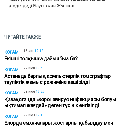
өтеді» деді Бауыржан Жүсіпов.
ЧИТАЙТЕ ТАКЖЕ:
13 авг
19:12
ҚОҒАМ
Екінші толқынға дайынбыз ба?
22 июл
12:45
ҚОҒАМ
Астанада барлық компьютерлік томографтар
тәуліктік жұмыс режиміне көшірілді
03 июл
15:29
ҚОҒАМ
Қазақстанда «коронавирус инфекциясы болуы
ықтимал жағдай» деген түсінік енгізілді
22 июн
17:16
ҚОҒАМ
Елорда емханалары жоспарлы қабылдау мен