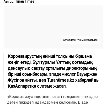
Автор:
Turan Times
Автор фото: *Ашық көздерден
Коронавирустың екінші толқыны біршама
жеңіл өтеді. Бұл туралы Ұлттық қоғамдық
денсаулық сақтау орталығы директорының
бірінші орынбасары, эпидемиолог Бауыржан
Жүсіпов айтты, деп
Turantimes.kz
хабарлайды
ҚазАқпаратқа сілтеме жасап.
«Коронавирус індетінің негізгі толқынын өткіздік»
деген пікірдегі адамдармен келісемін. Бізде