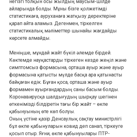
негізгі толқын осы жылдың маусым-шілде
айларында болды. Мұны бізге қолжетімді
статистикаға, ауруханаға жатқызу деректеріне
қарап айта аламыз. Дегенмен, тіркелген
статистикалық мәліметтер шынайы жағдайды
көрсете алмайды.
Меніңше, мұндай жайт бүкіл әлемде бірдей.
Көктемде науқастарды тіркеген кезде жеңіл және
симптомсыз формасына, орташа ауыр және ауыр
формасына қатысты мүлде басқа ара қатынасты
байқаған едік. Бұған қоса, орташа және ауыр
формамен ауырғандардың саны басым болды.
Коронавирусқа шалдығудың шырқау шегінен
өткенімізді білдіретін тағы бір жайт – өкпе
қабынуының өте көп болуы.
Оның үстіне қазір Денсаулық сақтау министрлігі
бұл өкпе қабынуларын ковид деп санап, тіркеуге
қосып отыр. Яғни, өкпе қабынуылары ПТР-