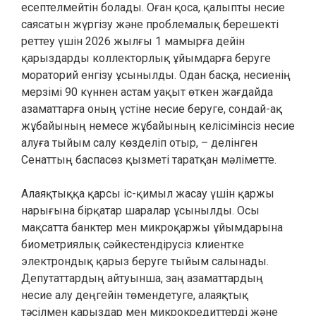
есептелмейтін болады. Оған қоса, қалыпты несие
саясатын жүргізу және проблемалық берешекті
реттеу үшін 2026 жылғы 1 мамырға дейін
қарыздарды коллекторлық ұйымдарға беруге
мораторий енгізу ұсынылды. Одан басқа, несиенің
мерзімі 90 күннен астам уақыт өткен жағдайда
азаматтарға оның үстіне несие беруге, сондай-ақ
жұбайының немесе жұбайының келісімінсіз несие
алуға тыйым салу көзделіп отыр, – делінген
Сенаттың баспасөз қызметі таратқан мәліметте.
Алаяқтыққа қарсы іс-қимыл жасау үшін қаржы
нарығына бірқатар шаралар ұсынылды. Осы
мақсатта банктер мен микроқаржы ұйымдарына
биометриялық сәйкестендірусіз клиентке
электрондық қарыз беруге тыйым салынады.
Депутаттардың айтуынша, заң азаматтардың
несие алу деңгейін төмендетуге, алаяқтық
тәсілмен қарыздар мен микрокредиттерді және