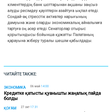
клиенттердің банк шоттарынан ақшаны заңсыз
алуды ресімдеу қауіптерін азайтуға ықпал етеді.
Сондай-ақ стресстік активтер нарығының
дамуына және оларды экономикалық айналымға
тартуға оң әсер етеді. Сенаторлар отырыс
қорытындысы бойынша құжатты Палатаның
қарауына жіберу туралы шешім қабылдады.
ЧИТАЙТЕ ТАКЖЕ:
06 май
14:00
ЭКОНОМИКА
Кредитке қатысты қуанышты жаңалық пайда
болды
27 окт
17:31
ҚОҒАМ