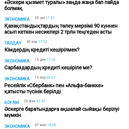
«Әскери қызмет туралы» заңда жаңа бап пайда
болмақ
20 окт
11:51
ЭКОНОМИКА
Қазақстандықтардың төлеу мерзімі 90 күннен
асып кеткен несиелері 2 трлн теңгеден асты
30 янв
17:52
ТАЛДАУ
Кімдердің кредиті кешірілмек?
15 дек
17:25
ЭКОНОМИКА
Сарбаздардың кредиті кешіріле ме?
15 апр
06:23
ЭКОНОМИКА
Ресейлік «Сбербанк» пен «Альфа-банкке»
қатысты түсінік берілді
25 фев
02:35
ҚОҒАМ
Әскерге баратындарға ақшалай сыйақы берілуі
мүмкін
07 июн
18:06
ЭКОНОМИКА