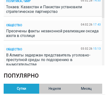
05.02.26
14:50
ПОЛИТИКА / МИР
Токаев: Казахстан и Пакистан установили
стратегическое партнерство
04.02.26
17:43
ОБЩЕСТВО
Пресечены факты незаконной реализации оксида
азота в столице
03.02.26
15:13
ОБЩЕСТВО
В Алматы задержан представитель уголовно-
преступной среды по подозрению в
вымогательстве
ПОПУЛЯРНО
02.02.26
16:41
ОБЩЕСТВО
Полицейские пресекли незаконное выращивание
конопли в Таразе
Сутки
Неделя
Месяц
30.01.26
17:30
ОБЩЕСТВО
Казахстан возглавил Договор о зоне, свободной от