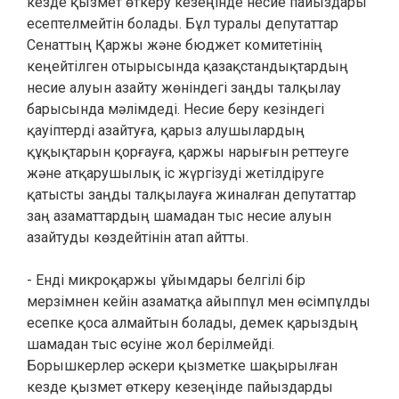
кезде қызмет өткеру кезеңінде несие пайыздары
есептелмейтін болады. Бұл туралы депутаттар
Сенаттың Қаржы және бюджет комитетінің
кеңейтілген отырысында қазақстандықтардың
несие алуын азайту жөніндегі заңды талқылау
барысында мәлімдеді. Несие беру кезіндегі
қауіптерді азайтуға, қарыз алушылардың
құқықтарын қорғауға, қаржы нарығын реттеуге
және атқарушылық іс жүргізуді жетілдіруге
қатысты заңды талқылауға жиналған депутаттар
заң азаматтардың шамадан тыс несие алуын
азайтуды көздейтінін атап айтты.
- Енді микроқаржы ұйымдары белгілі бір
мерзімнен кейін азаматқа айыппұл мен өсімпұлды
есепке қоса алмайтын болады, демек қарыздың
шамадан тыс өсуіне жол берілмейді.
Борышкерлер әскери қызметке шақырылған
кезде қызмет өткеру кезеңінде пайыздарды