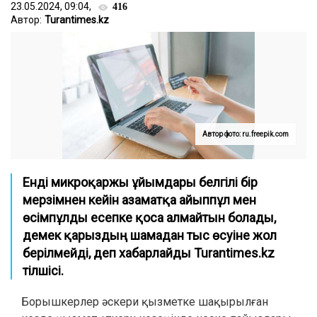
23.05.2024, 09:04,
416
Автор:
Turantimes.kz
Автор фото: ru.freepik.com
Енді микроқаржы ұйымдары белгілі бір
мерзімнен кейін азаматқа айыппұл мен
өсімпұлды есепке қоса алмайтын болады,
демек қарыздың шамадан тыс өсуіне жол
берілмейді, деп хабарлайды Turantimes.kz
тілшісі.
Борышкерлер әскери қызметке шақырылған