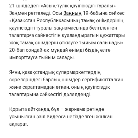
21 шілдедегі «Азық-түлік қауіпсіздігі туралы»
Заңмен реттеледі. Осы
Заңның
19-бабына сәйкес
«Қазақстан Республикасының тамақ өнімдерінің
қауіпсіздігі туралы заңнамасында белгіленген
талаптарға сәйкестігін куәландыратын құжаттары
жоқ тамақ өнімдерін өткізуге тыйым салынады».
20-бап сондай-ақ мұндай өнімді біздің елге
импорттауға тыйым салады.
Яғни, қазақстандық супермаркеттердің
сөрелеріндегі барлық өнімдер сертификатталған
және сараптамадан өткен, оның қауіпсіздік
талаптарына сәйкестігі дәлелденді.
Қорыта айтқанда, бұл – жарнама ретінде
ұсынылған әзіл видеоға негізделген жалған
ақпарат.