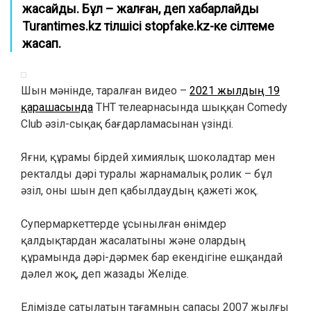
жасайды. Бұл – жалған, деп хабарлайды
Turantimes.kz тілшісі stopfake.kz-ке сілтеме
жасап.
Шын мәнінде, таралған видео –
2021 жылдың 19
қарашасында
ТНТ телеарнасында шыққан Comedy
Club әзіл-сықақ бағдарламасынан үзінді.
Яғни, құрамы бірдей химиялық шоколадтар мен
ректалды дәрі туралы жарнамалық ролик – бұл
әзіл, оны шын деп қабылдаудың қажеті жоқ.
Супермаркеттерде ұсынылған өнімдер
қалдықтардан жасалатыны және олардың
құрамында дәрі-дәрмек бар екендігіне ешқандай
дәлел жоқ, деп жазады Желіде.
Елімізде сатылатын тағамның сапасы 2007 жылғы