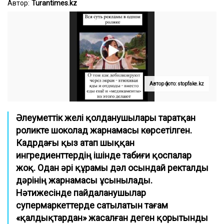
Автор:
Turantimes.kz
Автор фото: stopfake.kz
Әлеуметтік желі қолданушылары таратқан
роликте шоколад жарнамасы көрсетілген.
Кадрдағы қыз атап шыққан
ингредиенттердің ішінде табиғи қоспалар
жоқ. Одан әрі құрамы дәл осындай ректалды
дәрінің жарнамасы ұсынылады.
Нәтижесінде пайдаланушылар
супермаркеттерде сатылатын тағам
«қалдықтардан» жасалған деген қорытынды