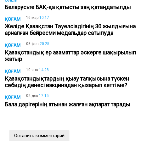
Беларусьте БАҚ-қа қатысты заң қатаңдатылды
16 мар
10:17
ҚОҒАМ
Желіде Қазақстан Тәуелсіздігінің 30 жылдығына
арналған бейресми медальдар сатылуда
08 фев
20:25
ҚОҒАМ
Қазақстандық ер азаматтар әскерге шақырылып
жатыр
10 янв
14:28
ҚОҒАМ
Қазақстандықтардың қызу талқысына түскен
сәбидің денесі вакцинадан қызарып кетті ме?
02 дек
17:15
ҚОҒАМ
Бала дәрігерінің атынан жалған ақпарат тарады
Оставить комментарий