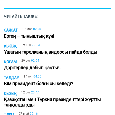
ЧИТАЙТЕ ТАКЖЕ:
17 мар
02:06
САЯСАТ
Ертең – тыныштық күні
19 янв
02:13
ҚЫЗЫҚ
Ұшатын тарелканың видеосы пайда болды
29 окт
02:04
ҚОҒАМ
Дәрігерлер дабыл қақты!..
14 окт
04:50
ТАЛДАУ
Кім президент болғысы келеді?
12 окт
20:47
ҚЫЗЫҚ
Қазақстан мен Түркия президенттері жұртты
таңқалдырды
27 май
09:16
ӘЛЕМ