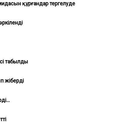
мидасын құрғандар тергелуде
тәркіленді
есі табылды
ып жіберді
ді...
етті