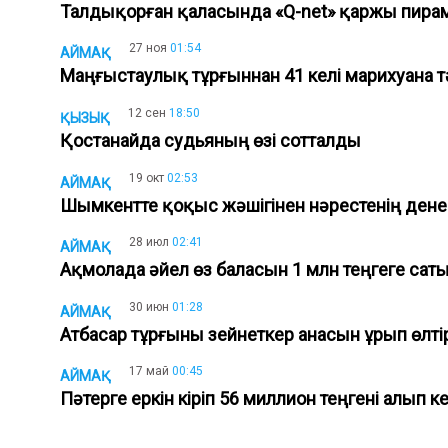
Талдықорған қаласында «Q-net» қаржы пира
27 ноя
01:54
АЙМАҚ
Маңғыстаулық тұрғыннан 41 келі марихуана 
12 сен
18:50
ҚЫЗЫҚ
Қостанайда судьяның өзі сотталды
19 окт
02:53
АЙМАҚ
Шымкентте қоқыс жәшігінен нәрестенің ден
28 июл
02:41
АЙМАҚ
Ақмолада әйел өз баласын 1 млн теңгеге сат
30 июн
01:28
АЙМАҚ
Атбасар тұрғыны зейнеткер анасын ұрып өлтір
17 май
00:45
АЙМАҚ
Пәтерге еркін кіріп 56 миллион теңгені алып к