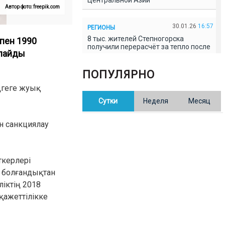
Центральной Азии
Автор фото: freepik.com
30.01.26
16:57
РЕГИОНЫ
8 тыс. жителей Степногорска
пен 1990
получили перерасчёт за тепло после
рлайды
проверки прокуратуры
ПОПУЛЯРНО
30.01.26
16:35
ОБЩЕСТВО
ңгеге жуық
В Казахстане готовят новую
Сутки
Неделя
Месяц
редакцию Конституции: меняется
84% текста
н санкциялау
30.01.26
16:13
ОБЩЕСТВО
Прокуроры в Павлодарской области
выявили хищения и незаконное
ткерлері
использование спортобъектов
 болғандықтан
ліктің 2018
30.01.26
15:31
РЕГИОНЫ
қажеттілікке
Учительница из Актобе продавала
баллы ЕНТ по 7 тыс. тенге за балл