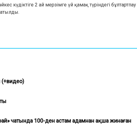
кес күдіктіге 2 ай мерзімге үй қамақ түріндегі бұлтартпа
сатылды.
н (+видео)
қты
рай» чатында 100-ден астам адамнан ақша жинаған