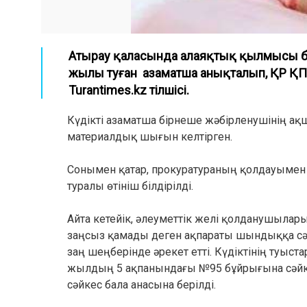
Атырау қаласында алаяқтық қылмысы бо
жылы туған азаматша анықталып, ҚР ҚПК
Turantimes.kz тілшісі.
Күдікті азаматша бірнеше жәбірленушінің ақ
материалдық шығын келтірген.
Сонымен қатар, прокуратураның қолдауымен 
туралы өтініш білдірілді.
Айта кетейік, әлеуметтік желі қолданушыла
заңсыз қамады деген ақпараты шындыққа сәй
заң шеңберінде әрекет етті. Күдіктінің туыст
жылдың 5 ақпанындағы №95 бұйрығына сәйкес
сәйкес бала анасына берілді.