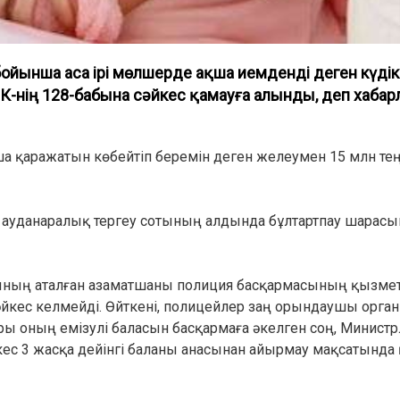
йынша аса ірі мөлшерде ақша иемденді деген күдік
-нің 128-бабына сәйкес қамауға алынды, деп хаба
ша қаражатын көбейтіп беремін деген желеумен 15 млн те
ауданаралық тергеу сотының алдында бұлтартпау шарасы
рының аталған азаматшаны полиция басқармасының қызме
кес келмейді. Өйткені, полицейлер заң орындаушы орган
ары оның емізулі баласын басқармаға әкелген соң, Министр
 3 жасқа дейінгі баланы анасынан айырмау мақсатында 