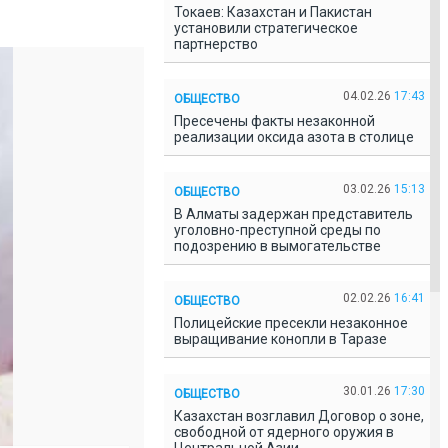
Токаев: Казахстан и Пакистан
установили стратегическое
партнерство
04.02.26
17:43
ОБЩЕСТВО
Пресечены факты незаконной
реализации оксида азота в столице
03.02.26
15:13
ОБЩЕСТВО
В Алматы задержан представитель
уголовно-преступной среды по
подозрению в вымогательстве
02.02.26
16:41
ОБЩЕСТВО
Полицейские пресекли незаконное
выращивание конопли в Таразе
30.01.26
17:30
ОБЩЕСТВО
Казахстан возглавил Договор о зоне,
свободной от ядерного оружия в