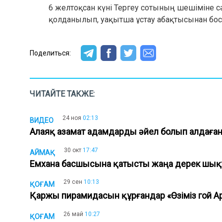
6 желтоқсан күні Тергеу сотының шешіміне сәй
қолданылып, уақытша ұстау абақтысынан бо
Поделиться:
ЧИТАЙТЕ ТАКЖЕ:
24 ноя
02:13
ВИДЕО
Алаяқ азамат адамдарды әйел болып алдаға
30 окт
17:47
АЙМАҚ
Емхана басшысына қатысты жаңа дерек шы
29 сен
10:13
ҚОҒАМ
Қаржы пирамидасын құрғандар «Өзіміз гой А
26 май
10:27
ҚОҒАМ