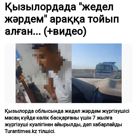
Қызылордада "жедел
жәрдем" араққа тойып
алған... (+видео)
Қызылорда облысында жедел жәрдем жүргізушісі
масаң күйде көлік басқарғаны үшін 7 жылға
жүргізуші куәлігінен айырылды, деп хабарлайды
Turantimes.kz тілшісі.