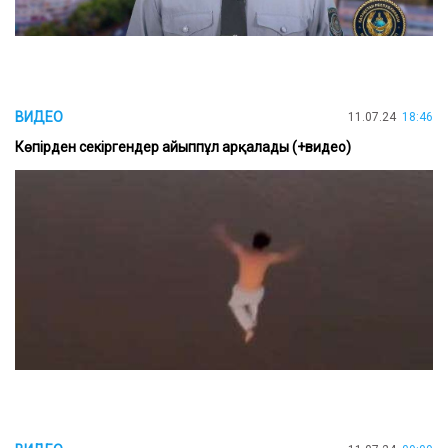
ВИДЕО
11.07.24
18:46
Көпірден секіргендер айыппұл арқалады (+видео)