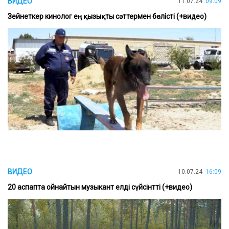
ВИДЕО
11.07.24
09:09
Зейнеткер кинолог ең қызықты сәттермен бөлісті (+видео)
ВИДЕО
10.07.24
16:09
20 аспапта ойнайтын музыкант елді сүйсінтті (+видео)