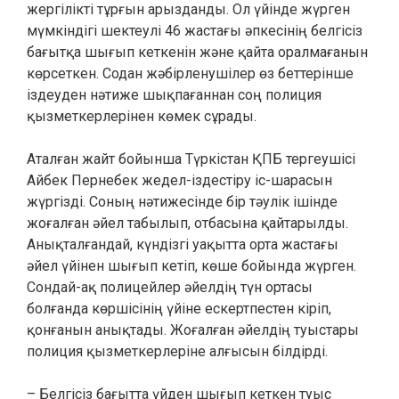
жергілікті тұрғын арызданды. Ол үйінде жүрген
мүмкіндігі шектеулі 46 жастағы әпкесінің белгісіз
бағытқа шығып кеткенін және қайта оралмағанын
көрсеткен. Содан жәбірленушілер өз беттерінше
іздеуден нәтиже шықпағаннан соң полиция
қызметкерлерінен көмек сұрады.
Аталған жайт бойынша Түркістан ҚПБ тергеушісі
Айбек Пернебек жедел-іздестіру іс-шарасын
жүргізді. Соның нәтижесінде бір тәулік ішінде
жоғалған әйел табылып, отбасына қайтарылды.
Анықталғандай, күндізгі уақытта орта жастағы
әйел үйінен шығып кетіп, көше бойында жүрген.
Сондай-ақ полицейлер әйелдің түн ортасы
болғанда көршісінің үйіне ескертпестен кіріп,
қонғанын анықтады. Жоғалған әйелдің туыстары
полиция қызметкерлеріне алғысын білдірді.
– Белгісіз бағытта үйден шығып кеткен туыс