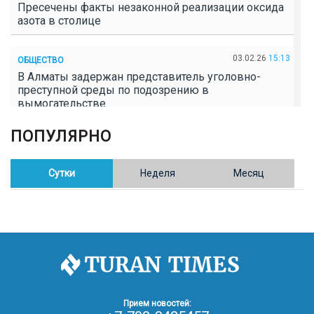
Пресечены факты незаконной реализации оксида
азота в столице
03.02.26
15:13
ОБЩЕСТВО
В Алматы задержан представитель уголовно-
преступной среды по подозрению в
вымогательстве
ПОПУЛЯРНО
02.02.26
16:41
ОБЩЕСТВО
Полицейские пресекли незаконное выращивание
конопли в Таразе
Сутки
Неделя
Месяц
30.01.26
17:30
ОБЩЕСТВО
Казахстан возглавил Договор о зоне, свободной от
ядерного оружия в Центральной Азии
30.01.26
16:57
РЕГИОНЫ
8 тыс. жителей Степногорска получили перерасчёт
Прием новостей:
за тепло после проверки прокуратуры