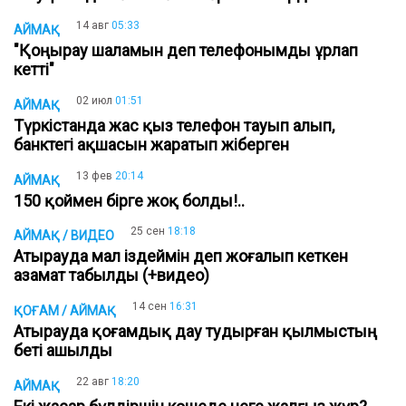
14 авг
05:33
АЙМАҚ
"Қоңырау шаламын деп телефонымды ұрлап
кетті"
02 июл
01:51
АЙМАҚ
Түркістанда жас қыз телефон тауып алып,
банктегі ақшасын жаратып жіберген
13 фев
20:14
АЙМАҚ
150 қоймен бірге жоқ болды!..
25 сен
18:18
АЙМАҚ / ВИДЕО
Атырауда мал іздеймін деп жоғалып кеткен
азамат табылды (+видео)
14 сен
16:31
ҚОҒАМ / АЙМАҚ
Атырауда қоғамдық дау тудырған қылмыстың
беті ашылды
22 авг
18:20
АЙМАҚ