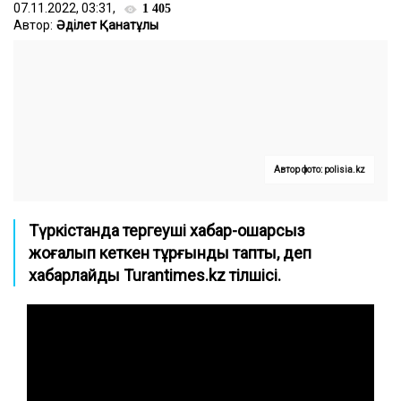
07.11.2022, 03:31,
1 405
Автор:
Әділет Қанатұлы
Автор фото: polisia.kz
Түркістанда тергеуші хабар-ошарсыз
жоғалып кеткен тұрғынды тапты, деп
хабарлайды Turantimes.kz тілшісі.