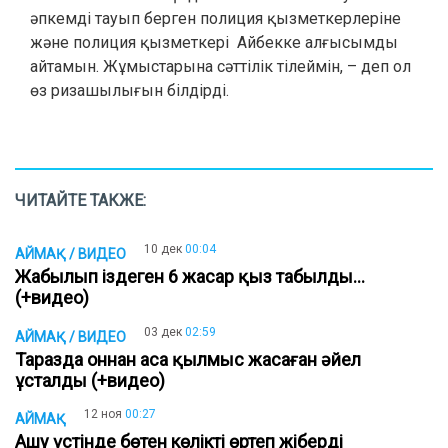
әпкемді тауып берген полиция қызметкерлеріне
және полиция қызметкері Айбекке алғысымды
айтамын. Жұмыстарына сәттілік тілеймін, – деп ол
өз ризашылығын білдірді.
ЧИТАЙТЕ ТАКЖЕ:
10 дек
00:04
АЙМАҚ / ВИДЕО
Жабылып іздеген 6 жасар қыз табылды...
(+видео)
03 дек
02:59
АЙМАҚ / ВИДЕО
Таразда оннан аса қылмыс жасаған әйел
ұсталды (+видео)
12 ноя
00:27
АЙМАҚ
Ашу үстінде бөтен көлікті өртеп жіберді