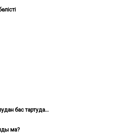
бөлісті
ы
удан бас тартуда...
олды ма?