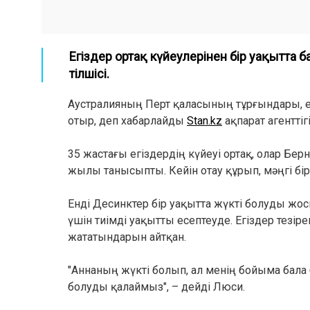
Егіздер ортақ күйеулерінен бір уақытта 
тілшісі.
Аустралияның Перт қаласының тұрғындары, е
отыр, деп хабарлайды
Stan.kz
ақпарат агенттіг
35 жастағы егіздердің күйеуі ортақ, олар Бе
жылы танысыпты. Кейін отау құрып, мәңгі бі
Енді Десинктер бір уақытта жүкті болуды жос
үшін тиімді уақытты есептеуде. Егіздер тезі
жататындарын айтқан.
"Аннаның жүкті болып, ал менің бойыма бала 
болуды қалаймыз", – дейді Люси.