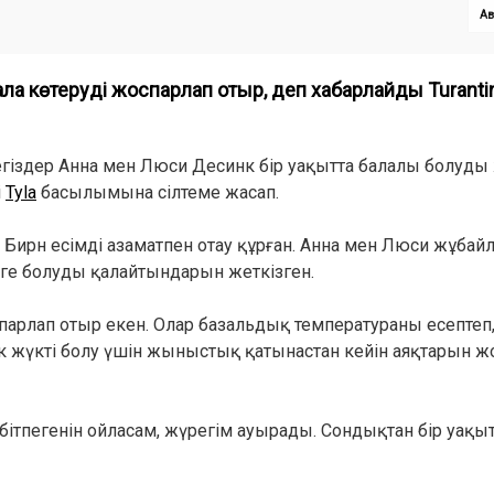
Ав
бала көтеруді жоспарлап отыр, деп хабарлайды Turant
гіздер Анна мен Люси Десинк бір уақытта балалы болуды
і
Tyla
басылымына сілтеме жасап.
рн Бирн есімді азаматпен отау құрған. Анна мен Люси жұба
рге болуды қалайтындарын жеткізген.
парлап отыр екен. Олар базальдық температураны есептеп,
рек жүкті болу үшін жыныстық қатынастан кейін аяқтарын ж
бітпегенін ойласам, жүрегім ауырады. Сондықтан бір уақы