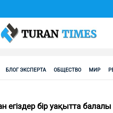
БЛОГ ЭКСПЕРТА
ОБЩЕСТВО
МИР
Р
н егіздер бір уақытта балал