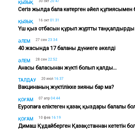
30 окт
20:47
ҚЫЗЫҚ
Сегіз жылда бала көтерген әйел құпиясымен 
16 окт
01:31
ҚЫЗЫҚ
Үш қыз отбасын құрып жұртты таңқалдырд
27 сен
23:34
ӘЛЕМ
40 жасында 17 баланы дүниеге әкелді
28 сен
22:52
ӘЛЕМ
Анасы баласынан жүкті болып қалды...
20 июл
16:37
ТАЛДАУ
Вакцинаның жүктілікке зияны бар ма?
07 апр
04:44
ҚОҒАМ
Еуропаға еліктеген қазақ қыздары балалы бол
10 фев
16:19
ҚОҒАМ
Димаш Құдайберген Қазақстаннан кететін б