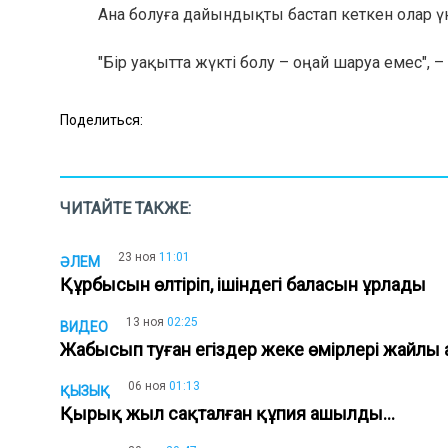
Ана болуға дайындықты бастап кеткен олар үн
"Бір уақытта жүкті болу – оңай шаруа емес", 
Поделиться:
ЧИТАЙТЕ ТАКЖЕ:
23 ноя
11:01
ӘЛЕМ
Құрбысын өлтіріп, ішіндегі баласын ұрлады
13 ноя
02:25
ВИДЕО
Жабысып туған егіздер жеке өмірлері жайлы
06 ноя
01:13
ҚЫЗЫҚ
Қырық жыл сақталған құпия ашылды...