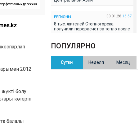
Центральной Азии
тор фото: ашық дереккөз
30.01.26
16:57
РЕГИОНЫ
8 тыс. жителей Степногорска
imes.kz
получили перерасчёт за тепло после
проверки прокуратуры
ПОПУЛЯРНО
 жоспарлап
30.01.26
16:35
ОБЩЕСТВО
В Казахстане готовят новую
Сутки
Неделя
Месяц
редакцию Конституции: меняется
84% текста
йларымен 2012
30.01.26
16:13
ОБЩЕСТВО
 жүкті болу
Прокуроры в Павлодарской области
выявили хищения и незаконное
оғары көтеріп
использование спортобъектов
30.01.26
15:31
РЕГИОНЫ
тта балалы
Учительница из Актобе продавала
баллы ЕНТ по 7 тыс. тенге за балл