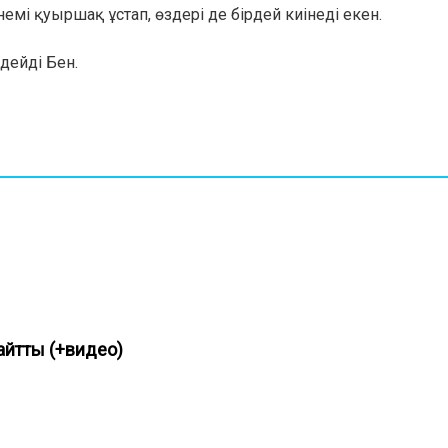
емі қуыршақ ұстап, өздері де бірдей киінеді екен.
– дейді Бен.
 айтты (+видео)