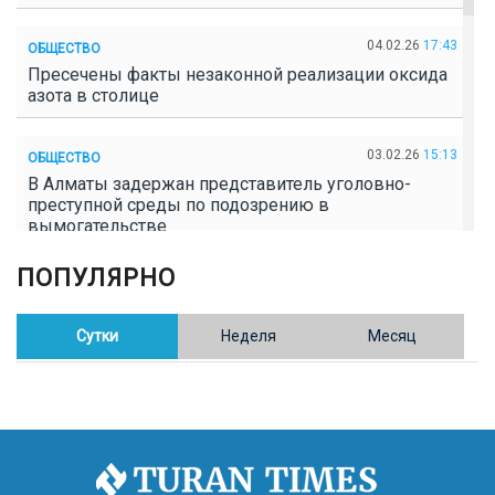
04.02.26
17:43
ОБЩЕСТВО
Пресечены факты незаконной реализации оксида
азота в столице
03.02.26
15:13
ОБЩЕСТВО
В Алматы задержан представитель уголовно-
преступной среды по подозрению в
вымогательстве
ПОПУЛЯРНО
02.02.26
16:41
ОБЩЕСТВО
Полицейские пресекли незаконное выращивание
конопли в Таразе
Сутки
Неделя
Месяц
30.01.26
17:30
ОБЩЕСТВО
Казахстан возглавил Договор о зоне, свободной от
ядерного оружия в Центральной Азии