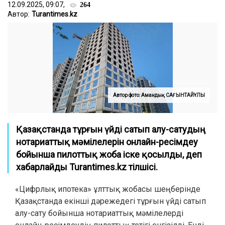
12.09.2025, 09:07,
264
Автор:
Turantimes.kz
Автор фото: Амандық САҒЫНТАЙҰЛЫ
Қазақстанда тұрғын үйді сатып алу-сатудың
нотариаттық мәмілелерін онлайн-ресімдеу
бойынша пилоттық жоба іске қосылды, деп
хабарлайды Turantimes.kz тілшісі.
«Цифрлық ипотека» ұлттық жобасы шеңберінде
Қазақстанда екінші дәрежедегі тұрғын үйді сатып
алу-сату бойынша нотариаттық мәмілелерді