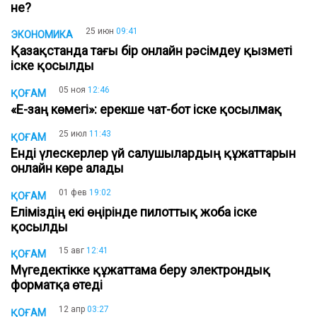
не?
25 июн
09:41
ЭКОНОМИКА
Қазақстанда тағы бір онлайн рәсімдеу қызметі
іске қосылды
05 ноя
12:46
ҚОҒАМ
«Е-заң көмегі»: ерекше чат-бот іске қосылмақ
25 июл
11:43
ҚОҒАМ
Енді үлескерлер үй салушылардың құжаттарын
онлайн көре алады
01 фев
19:02
ҚОҒАМ
Еліміздің екі өңірінде пилоттық жоба іске
қосылды
15 авг
12:41
ҚОҒАМ
Мүгедектікке құжаттама беру электрондық
форматқа өтеді
12 апр
03:27
ҚОҒАМ