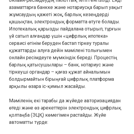
онлайн-ресімдеудің пилоттық тетігі енгізілді. Енді
азаматтарға банкке және нотариусқа барып уақыт
жұмсаудың қажеті жоқ, барлық кезеңдерді
қашықтан, электрондық форматта өтуге болады.
Ипотекалық қарызды пайдалана отырып, тұрғын
үй сатып алғандар үшін «цифрлық ипотека»
сервисі өтінім беруден бастап тіркеу туралы
құжаттарды алуға дейін мәмілені толығымен
онлайн ресімдеуге мүмкіндік береді. Процестің
барлық қатысушылары – банк, нотариус және
тіркеуші органдар – қағаз құжат айналымын
болдырмайтын бірыңғай цифрлық платформа
арқылы өзара іс-қимыл жасайды.
Мәміленің екі тарабы да жүйеде авторизациядан
өтеді және өз әрекеттерін электрондық цифрлық
қолтаңба (ЭЦҚ) көмегімен растайды. Жүйе
автоматты түрде: