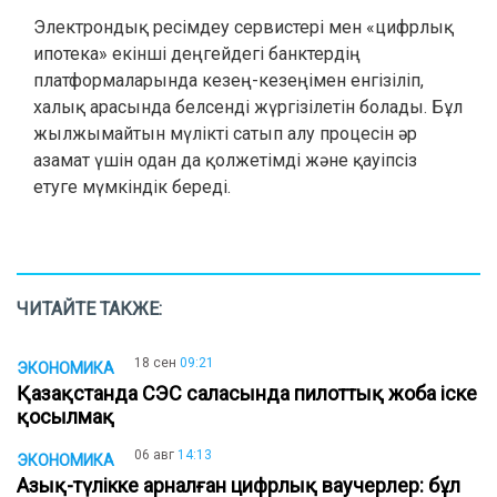
Электрондық ресімдеу сервистері мен «цифрлық
ипотека» екінші деңгейдегі банктердің
платформаларында кезең-кезеңімен енгізіліп,
халық арасында белсенді жүргізілетін болады. Бұл
жылжымайтын мүлікті сатып алу процесін әр
азамат үшін одан да қолжетімді және қауіпсіз
етуге мүмкіндік береді.
ЧИТАЙТЕ ТАКЖЕ:
18 сен
09:21
ЭКОНОМИКА
Қазақстанда СЭС саласында пилоттық жоба іске
қосылмақ
06 авг
14:13
ЭКОНОМИКА
Азық-түлікке арналған цифрлық ваучерлер: бұл