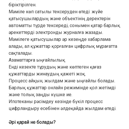
біріктірілген.
Мәміле көп сатылы тексеруден өтеді: жүйе
қатысушылардың және объектінің деректерін
автоматты түрде тексереді, сонымен қатар барлық
әрекеттерді электронды журналға жазады.
Мәмілеге қатысушылар әр кезеңде хабарлама
алады, ал құжаттар қорғалған цифрлық мұрағатта
сақталады.
Азаматтарға ыңғайлылық
Енді кезекте тұрудың және көптеген қағаз
құжаттарды жинаудың қажеті жоқ.
Процесс айқын, жылдам және ыңғайлы болады.
Барлық құжаттар онлайн режимінде қол жетімді
және толық заңды күшке ие.
Ипотеканы рәсімдеу кезінде бүкіл процесс
цифрландыру есебінен әлдеқайда жылдам өтеді.
Әрі қарай не болады?