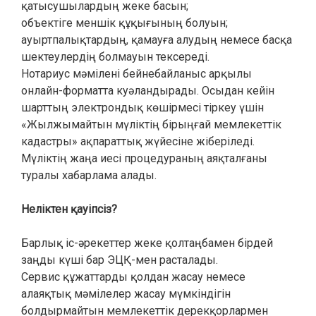
қатысушылардың жеке басын;
объектіге меншік құқығының болуын;
ауыртпалықтардың, қамауға алудың немесе басқа
шектеулердің болмауын тексереді.
Нотариус мәмілені бейнебайланыс арқылы
онлайн-форматта куәландырады. Осыдан кейін
шарттың электрондық көшірмесі тіркеу үшін
«Жылжымайтын мүліктің бірыңғай мемлекеттік
кадастры» ақпараттық жүйесіне жіберіледі.
Мүліктің жаңа иесі процедураның аяқталғаны
туралы хабарлама алады.
Неліктен қауіпсіз?
Барлық іс-әрекеттер жеке қолтаңбамен бірдей
заңды күші бар ЭЦҚ-мен расталады.
Сервис құжаттарды қолдан жасау немесе
алаяқтық мәмілелер жасау мүмкіндігін
болдырмайтын мемлекеттік дерекқорлармен