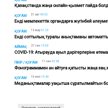
ҚОҒАМ
Қазақстанда жаңа онлайн-қызмет пайда бол
31 авг
09:52
ҚОҒАМ
Енді мемлекеттік органдарға жүгінбей әлеум
13 мар
01:23
ҚОҒАМ
Енді соттылық туралы анықтаманы автоматт
27 сен
19:50
АЙМАҚ
COVID-19: Атырауда ауыл дәрігерлеріне өте
17 сен
03:38
ПІКІР / ҚОҒАМ
Фонограммамен ән айтуға қатысты жаңа за
10 июл
10:40
ҚОҒАМ
Меданықтамалар уақытша сұратылмайтын 
Оставить комментарий