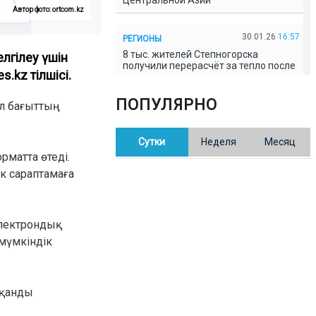
Центральной Азии
Автор фото: ortcom.kz
30.01.26
16:57
РЕГИОНЫ
8 тыс. жителей Степногорска
лгілеу үшін
получили перерасчёт за тепло после
kz тілшісі.
проверки прокуратуры
ПОПУЛЯРНО
ұл бағыттың
30.01.26
16:35
ОБЩЕСТВО
В Казахстане готовят новую
Сутки
Неделя
Месяц
редакцию Конституции: меняется
84% текста
рматта өтеді.
к сараптамаға
30.01.26
16:13
ОБЩЕСТВО
Прокуроры в Павлодарской области
выявили хищения и незаконное
электрондық
использование спортобъектов
мүмкіндік
30.01.26
15:31
РЕГИОНЫ
Учительница из Актобе продавала
ққанды
баллы ЕНТ по 7 тыс. тенге за балл