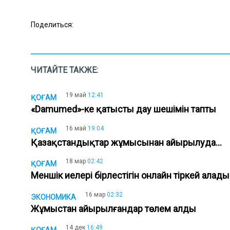
Поделиться:
ЧИТАЙТЕ ТАКЖЕ:
19 май
12:41
ҚОҒАМ
«Damumed»-ке қатысты дау шешімін тапты
16 май
19:04
ҚОҒАМ
Қазақстандықтар жұмысынан айырылуда...
18 мар
02:42
ҚОҒАМ
Меншік иелері бірлестігін онлайн тіркей алад
16 мар
02:32
ЭКОНОМИКА
Жұмыстан айырылғандар төлем алды
14 дек
16:49