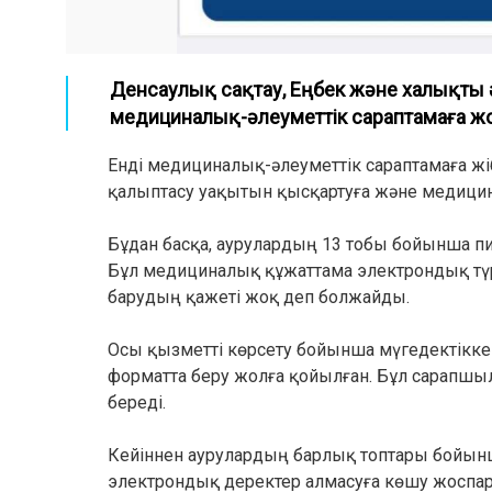
Денсаулық сақтау, Еңбек және халықты әл
медициналық-әлеуметтік сараптамаға жо
Енді медициналық-әлеуметтік сараптамаға жіб
қалыптасу уақытын қысқартуға және медицина
Бұдан басқа, аурулардың 13 тобы бойынша пи
Бұл медициналық құжаттама электрондық түр
барудың қажеті жоқ деп болжайды.
Осы қызметті көрсету бойынша мүгедектік
форматта беру жолға қойылған. Бұл сарапшы
береді.
Кейіннен аурулардың барлық топтары бойын
электрондық деректер алмасуға көшу жоспар