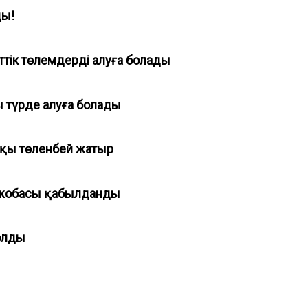
ды!
еттік төлемдерді алуға болады
ы түрде алуға болады
мақы төленбей жатыр
ң жобасы қабылданды
болды