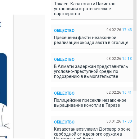
Токаев: Казахстан и Пакистан
установили стратегическое
партнерство
04.02.26
17:43
ОБЩЕСТВО
Пресечены факты незаконной
реализации оксида азота в столице
03.02.26
15:13
ОБЩЕСТВО
В Алматы задержан представитель
уголовно-преступной среды по
подозрению в вымогательстве
02.02.26
16:41
ОБЩЕСТВО
Полицейские пресекли незаконное
выращивание конопли в Таразе
30.01.26
17:30
ОБЩЕСТВО
Казахстан возглавил Договор о зоне,
свободной от ядерного оружия в