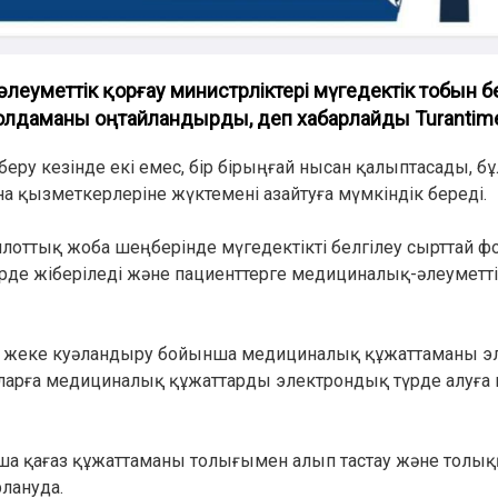
еуметтік қорғау министрліктері мүгедектік тобын бе
лдаманы оңтайландырды, деп хабарлайды Turantimes.
еру кезінде екі емес, бір бірыңғай нысан қалыптасады, б
 қызметкерлеріне жүктемені азайтуға мүмкіндік береді.
лоттық жоба шеңберінде мүгедектікті белгілеу сырттай фо
де жіберіледі және пациенттерге медициналық-әлеуметті
ке жеке куәландыру бойынша медициналық құжаттаманы 
ларға медициналық құжаттарды электрондық түрде алуға 
ша қағаз құжаттаманы толығымен алып тастау және толы
лануда.