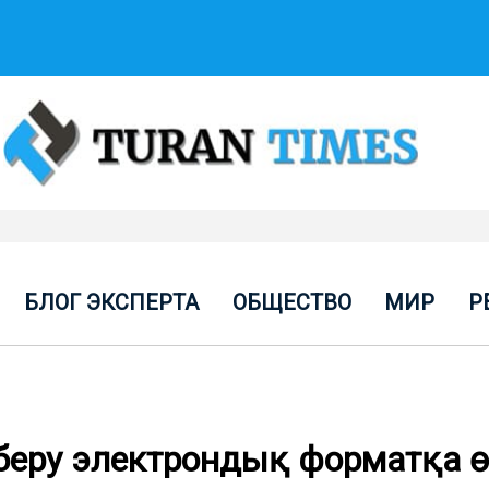
БЛОГ ЭКСПЕРТА
ОБЩЕСТВО
МИР
Р
беру электрондық форматқа ө