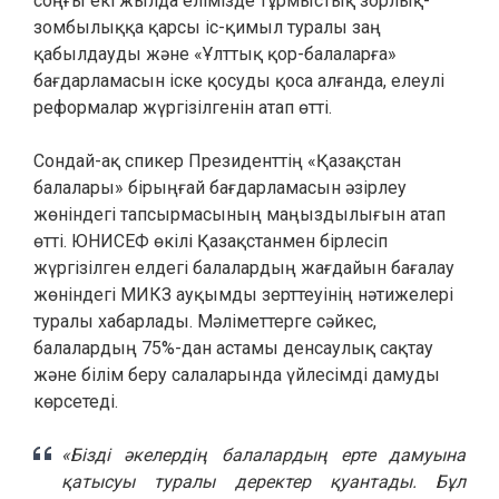
соңғы екі жылда елімізде тұрмыстық зорлық-
зомбылыққа қарсы іс-қимыл туралы заң
қабылдауды және «Ұлттық қор-балаларға»
бағдарламасын іске қосуды қоса алғанда, елеулі
реформалар жүргізілгенін атап өтті.
Сондай-ақ спикер Президенттің «Қазақстан
балалары» бірыңғай бағдарламасын әзірлеу
жөніндегі тапсырмасының маңыздылығын атап
өтті. ЮНИСЕФ өкілі Қазақстанмен бірлесіп
жүргізілген елдегі балалардың жағдайын бағалау
жөніндегі МИКЗ ауқымды зерттеуінің нәтижелері
туралы хабарлады. Мәліметтерге сәйкес,
балалардың 75%-дан астамы денсаулық сақтау
және білім беру салаларында үйлесімді дамуды
көрсетеді.
«Бізді әкелердің балалардың ерте дамуына
қатысуы туралы деректер қуантады. Бұл