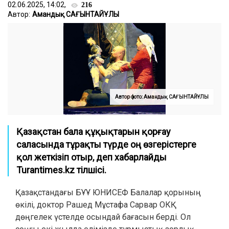
02.06.2025, 14:02,
216
Автор:
Амандық САҒЫНТАЙҰЛЫ
Автор фото: Амандық САҒЫНТАЙҰЛЫ
Қазақстан бала құқықтарын қорғау
саласында тұрақты түрде оң өзгерістерге
қол жеткізіп отыр, деп хабарлайды
Turantimes.kz тілшісі.
Қазақстандағы БҰҰ ЮНИСЕФ Балалар қорының
өкілі, доктор Рашед Мұстафа Сарвар ОКҚ
дөңгелек үстелде осындай бағасын берді. Ол