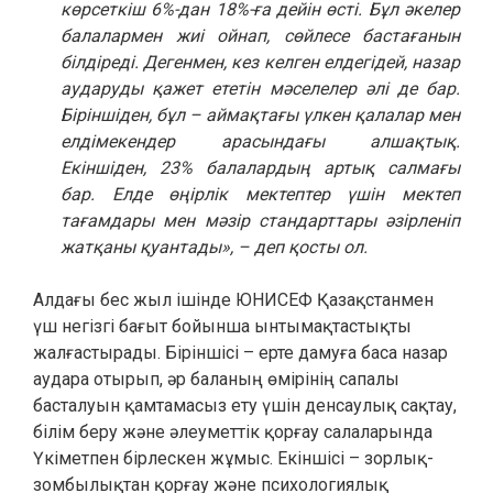
көрсеткіш 6%-дан 18%-ға дейін өсті. Бұл әкелер
балалармен жиі ойнап, сөйлесе бастағанын
білдіреді. Дегенмен, кез келген елдегідей, назар
аударуды қажет ететін мәселелер әлі де бар.
Біріншіден, бұл – аймақтағы үлкен қалалар мен
елдімекендер арасындағы алшақтық.
Екіншіден, 23% балалардың артық салмағы
бар. Елде өңірлік мектептер үшін мектеп
тағамдары мен мәзір стандарттары әзірленіп
жатқаны қуантады», – деп қосты ол.
Алдағы бес жыл ішінде ЮНИСЕФ Қазақстанмен
үш негізгі бағыт бойынша ынтымақтастықты
жалғастырады. Біріншісі – ерте дамуға баса назар
аудара отырып, әр баланың өмірінің сапалы
басталуын қамтамасыз ету үшін денсаулық сақтау,
білім беру және әлеуметтік қорғау салаларында
Үкіметпен бірлескен жұмыс. Екіншісі – зорлық-
зомбылықтан қорғау және психологиялық