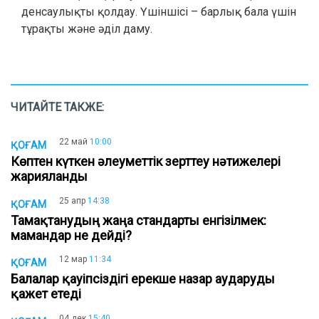
денсаулықты қолдау. Үшіншісі – барлық бала үшін
тұрақты және әділ даму.
ЧИТАЙТЕ ТАКЖЕ:
22 май
10:00
ҚОҒАМ
Көптен күткен әлеуметтік зерттеу нәтижелері
жарияланды
25 апр
14:38
ҚОҒАМ
Тамақтанудың жаңа стандарты енгізілмек:
мамандар не дейді?
12 мар
11:34
ҚОҒАМ
Балалар қауіпсіздігі ерекше назар аударуды
қажет етеді
04 дек
15:40