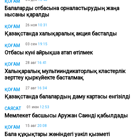
ҚОҒАМ
Балаларды отбасына орналастырудың жаңа
нысаны қаралды
26 ноя
10:31
ҚОҒАМ
Қазақстанда халықаралық акция басталды
03 сен
19:15
ҚОҒАМ
Отбасы күні айрықша атап өтілмек
28 авг
16:41
ҚОҒАМ
Халықаралық мультииндикаторлық кластерлік
зерттеу қыркүйекте басталмақ
27 авг
16:34
ҚОҒАМ
Қазақстанда балалардың даму картасы енгізілді
01 июн
12:53
САЯСАТ
Мемлекет басшысы Аружан Саинді қабылдады
15 авг
20:08
ҚОҒАМ
Бала құқықтары жөніндегі уәкіл қызметі