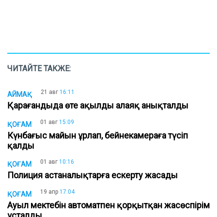
ЧИТАЙТЕ ТАКЖЕ:
21 авг
16:11
АЙМАҚ
Қарағандыда өте ақылды алаяқ анықталды
01 авг
15:09
ҚОҒАМ
Күнбағыс майын ұрлап, бейнекамераға түсіп
қалды
01 авг
10:16
ҚОҒАМ
Полиция астаналықтарға ескерту жасады
19 апр
17:04
ҚОҒАМ
Ауыл мектебін автоматпен қорқытқан жасөспірім
ұсталды