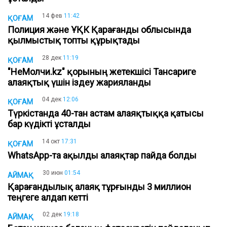
14 фев
11:42
ҚОҒАМ
Полиция және ҰҚК Қарағанды облысында
қылмыстық топты құрықтады
28 дек
11:19
ҚОҒАМ
"НеМолчи.kz" қорының жетекшісі Тансариге
алаяқтық үшін іздеу жарияланды
04 дек
12:06
ҚОҒАМ
Түркістанда 40-тан астам алаяқтыққа қатысы
бар күдікті ұсталды
14 окт
17:31
ҚОҒАМ
WhatsApp-та ақылды алаяқтар пайда болды
30 июн
01:54
АЙМАҚ
Қарағандылық алаяқ тұрғынды 3 миллион
теңгеге алдап кетті
02 дек
19:18
АЙМАҚ