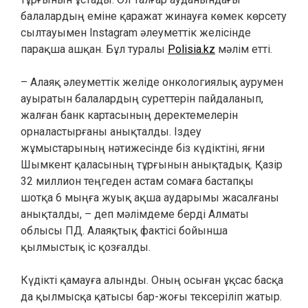
балалардың еміне қаражат жинауға көмек көрсету
сылтауымен Instagram әлеуметтік желісінде
парақша ашқан. Бұл туралы
Polisia.kz
мәлім етті.
– Алаяқ әлеуметтік желіде онкологиялық аурумен
ауыратын балалардың суреттерін пайдаланып,
жалған банк картасының деректемелерін
орналастырғаны анықталды. Іздеу
жұмыстарының нәтижесінде біз күдіктіні, яғни
Шымкент қаласының тұрғынын анықтадық. Қазір
32 миллион теңгеден астам сомаға бастапқы
шотқа 6 мыңға жуық ақша аударымы жасалғаны
анықталды, – деп мәлімдеме берді Алматы
облысы ПД. Алаяқтық фактісі бойынша
қылмыстық іс қозғалды.
Күдікті қамауға алынды. Оның осыған ұқсас басқа
да қылмысқа қатысы бар-жоғы тексеріліп жатыр.