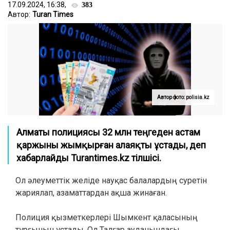
17.09.2024, 16:38,
383
Автор:
Turan Times
Автор фото: polisia.kz
Алматы полициясы 32 млн теңгеден астам
қаржыны жымқырған алаяқты ұстады, деп
хабарлайды Turantimes.kz тілшісі.
Ол әлеуметтік желіде науқас балалардың суретін
жариялап, азаматтардан ақша жинаған.
Полиция қызметкерлері Шымкент қаласының
тұрғынын ұстады. Ол Талғар ауданындағы