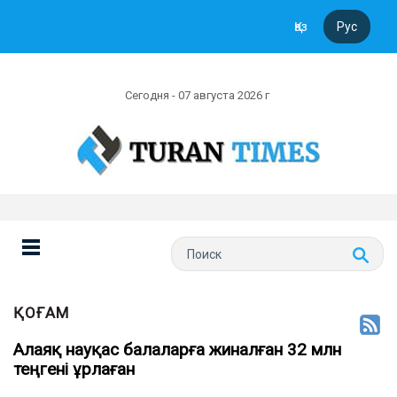
Қаз
Рус
Сегодня - 07 августа 2026 г
ҚОҒАМ
Алаяқ науқас балаларға жиналған 32 млн
теңгені ұрлаған