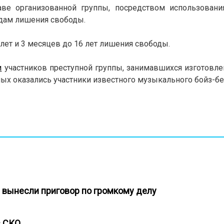
ве организованной группы, посредством использовани
одам лишения свободы.
лет и 3 месяцев до 16 лет лишения свободы.
и
участников преступной группы, занимавшихся изготовл
ных оказались участники известного музыкального бойз-б
е вынесли приговор по громкому делу
 в СКО