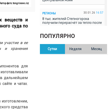
Центральной Азии
Автор фото: tengrinews.kz
30.01.26
16:57
РЕГИОНЫ
8 тыс. жителей Степногорска
ых веществ и
получили перерасчёт за тепло после
ного суда по
проверки прокуратуры
ПОПУЛЯРНО
30.01.26
16:35
ОБЩЕСТВО
и участие в ее
В Казахстане готовят новую
н и хранения
Сутки
Неделя
Месяц
редакцию Конституции: меняется
84% текста
мпонентов для
30.01.26
16:13
ОБЩЕСТВО
 изготавливали
Прокуроры в Павлодарской области
выявили хищения и незаконное
м в дальнейшем
использование спортобъектов
сайте и чатах.
30.01.26
15:31
РЕГИОНЫ
Учительница из Актобе продавала
 изготовлении,
баллы ЕНТ по 7 тыс. тенге за балл
ского средства