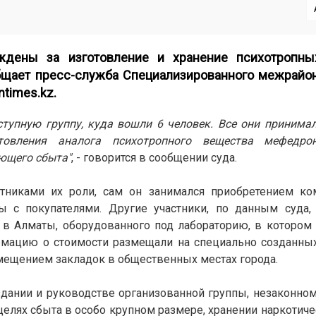
ждены за изготовление и хранение психотропн
общает пресс-служба
Специализированного межрайон
ntimes.kz.
ступную группу, куда вошли 6 человек. Все они принимал
отовления аналога психотропного вещества мефедро
ющего сбыта"
, - говорится в сообщении суда.
стниками их роли, сам он занимался приобретением ко
ы с покупателями.
Другие участники, по данным суда,
 в Алматы, оборудованного под лабораторию, в которо
мацию о стоимости размещали на специально созданных 
мещением закладок в общественных местах города.
дании и руководстве организованной группы, незаконном
целях сбыта в особо крупном размере, хранении наркотиче