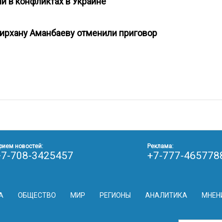
ий в конфликтах в Украине
мирхану Аманбаеву отменили приговор
рием новостей:
Реклама:
+7-708-3425457
+7-777-465778
А
ОБЩЕСТВО
МИР
РЕГИОНЫ
АНАЛИТИКА
МНЕН