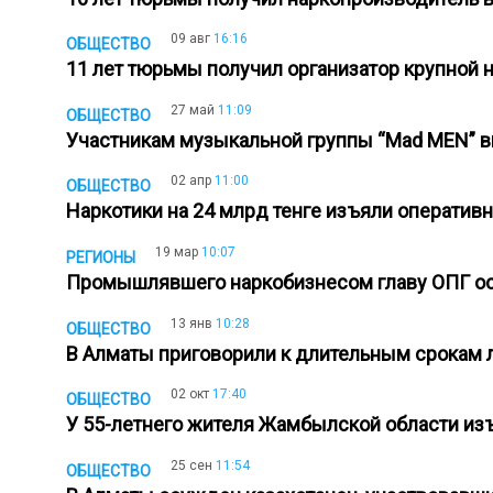
09 авг
16:16
ОБЩЕСТВО
11 лет тюрьмы получил организатор крупной
27 май
11:09
ОБЩЕСТВО
Участникам музыкальной группы “Mad MEN” в
02 апр
11:00
ОБЩЕСТВО
Наркотики на 24 млрд тенге изъяли операти
19 мар
10:07
РЕГИОНЫ
Промышлявшего наркобизнесом главу ОПГ ос
13 янв
10:28
ОБЩЕСТВО
В Алматы приговорили к длительным срокам
02 окт
17:40
ОБЩЕСТВО
У 55-летнего жителя Жамбылской области из
25 сен
11:54
ОБЩЕСТВО