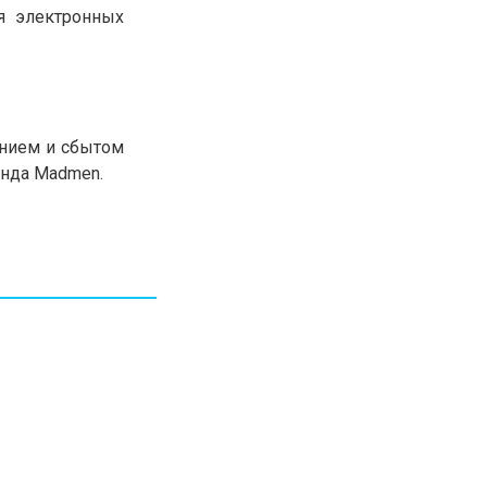
я электронных
30.01.26
15:11
РЕГИОНЫ
Бектенов посетил Павлодарскую
область и проверил энергетическую
инфраструктуру региона
ением и сбытом
Все новости
енда Madmen.