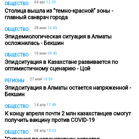
04 авг
12:33
ОБЩЕСТВО
Столица вышла из "темно-красной" зоны -
главный санврач города
28 июн
16:43
ОБЩЕСТВО
Эпидемиологическая ситуация в Алматы
осложнилась - Бекшин
10 июн
09:45
ОБЩЕСТВО
Эпидситуация в Казахстане развивается по
оптимистичному сценарию - Цой
27 май
10:56
РЕГИОНЫ
Эпидситуация в Алматы остается напряженной -
Бекшин
14 апр
17:49
ОБЩЕСТВО
К концу апреля почти 2 млн казахстанцев смогут
получить вакцину против COVID-19
08 апр
15:53
ОБЩЕСТВО