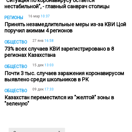
"Ситуация по коронавирусу остается
нестабильной", - главный санврач столицы
16 мар
10:37
РЕГИОНЫ
Принять незамедлительные меры из-за КВИ Цой
поручил акимам 4 регионов
27 янв
16:58
ОБЩЕСТВО
73% всех случаев КВИ зарегистрировано в 8
регионах Казахстана
15 дек
13:03
ОБЩЕСТВО
Почти 3 тыс. случаев заражения коронавирусом
выявлено среди школьников в РК
09 дек
17:33
ОБЩЕСТВО
Казахстан переместился из "желтой" зоны в
"зеленую"