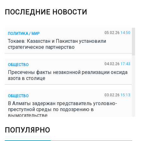
ПОСЛЕДНИЕ НОВОСТИ
05.02.26
14:50
ПОЛИТИКА / МИР
Токаев: Казахстан и Пакистан установили
стратегическое партнерство
04.02.26
17:43
ОБЩЕСТВО
Пресечены факты незаконной реализации оксида
азота в столице
03.02.26
15:13
ОБЩЕСТВО
В Алматы задержан представитель уголовно-
преступной среды по подозрению в
вымогательстве
ПОПУЛЯРНО
02.02.26
16:41
ОБЩЕСТВО
Полицейские пресекли незаконное выращивание