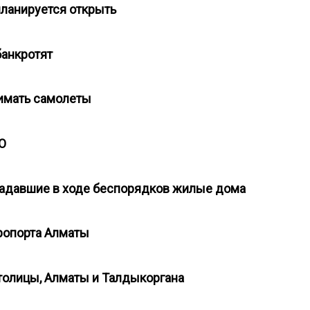
планируется открыть
банкротят
нимать самолеты
КО
радавшие в ходе беспорядков жилые дома
эропорта Алматы
столицы, Алматы и Талдыкоргана