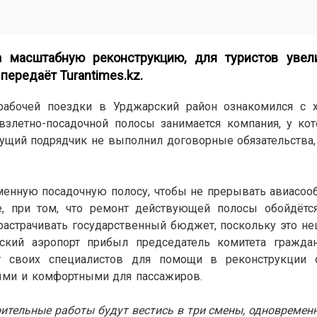
а масштабную реконструкцию, для туристов увел
 передаёт
Turantimes.kz
.
рабочей поездки в Урджарский район ознакомился с 
взлетно-посадочной полосы занимается компания, у ко
ущий подрядчик не выполнил договорные обязательства,
менную посадочную полосу, чтобы не прерывать авиасоо
е, при том, что ремонт действующей полосы обойдётс
астрачивать государственный бюджет, поскольку это не
кий аэропорт прибыл председатель комитета граждан
т своих специалистов для помощи в реконструкции 
ыми и комфортными для пассажиров.
оительные работы будут вестись в три смены, одновременн