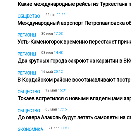
Какие международные рейсы из Туркестана 
22 окт
09:33
ОБЩЕСТВО
Международный аэропорт Петропавловска о
30 июл
17:03
РЕГИОНЫ
Усть-Каменогорск временно перестанет при
03 июл
14:48
РЕГИОНЫ
Два крупных города закроют на карантин в В
16 май
20:12
РЕГИОНЫ
В Кордайском районе восстанавливают пост
12 май
15:31
ОБЩЕСТВО
Токаев встретился с новыми владельцами а
05 май
17:15
ОБЩЕСТВО
До озера Алаколь будут летать самолеты из 
21 апр
11:51
ЭКОНОМИКА