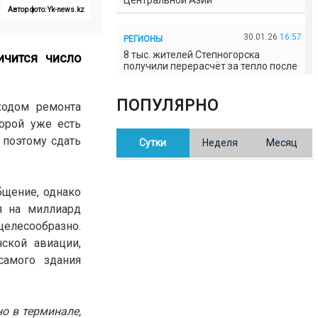
Центральной Азии
Автор фото: Yk-news.kz
30.01.26
16:57
РЕГИОНЫ
8 тыс. жителей Степногорска
ичится число
получили перерасчёт за тепло после
проверки прокуратуры
ПОПУЛЯРНО
ходом ремонта
30.01.26
16:35
ОБЩЕСТВО
торой уже есть
В Казахстане готовят новую
 поэтому сдать
Сутки
Неделя
Месяц
редакцию Конституции: меняется
84% текста
бщение, однако
30.01.26
16:13
ОБЩЕСТВО
я на миллиард
Прокуроры в Павлодарской области
выявили хищения и незаконное
целесообразно.
использование спортобъектов
ской авиации,
самого здания
30.01.26
15:31
РЕГИОНЫ
Учительница из Актобе продавала
баллы ЕНТ по 7 тыс. тенге за балл
о в терминале,