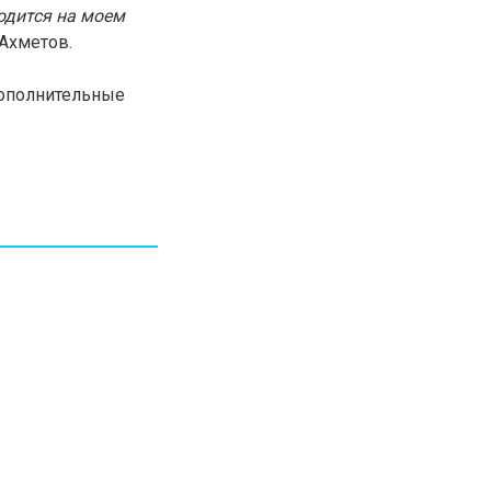
ходится на моем
30.01.26
15:11
РЕГИОНЫ
Ахметов.
Бектенов посетил Павлодарскую
область и проверил энергетическую
инфраструктуру региона
дополнительные
Все новости