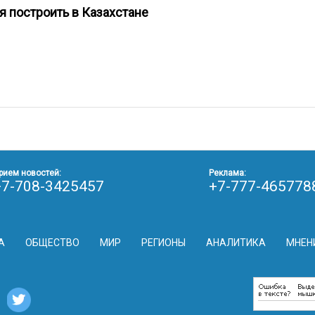
я построить в Казахстане
рием новостей:
Реклама:
+7-708-3425457
+7-777-465778
А
ОБЩЕСТВО
МИР
РЕГИОНЫ
АНАЛИТИКА
МНЕН