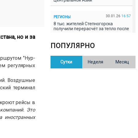
Центральной Азии
30.01.26
16:57
РЕГИОНЫ
8 тыс. жителей Степногорска
получили перерасчёт за тепло после
проверки прокуратуры
тана, но и за
ПОПУЛЯРНО
30.01.26
16:35
ОБЩЕСТВО
В Казахстане готовят новую
аршрутом "Нур-
Сутки
Неделя
Месяц
редакцию Конституции: меняется
ием регулярных
84% текста
ий. Воздушные
30.01.26
16:13
ОБЩЕСТВО
рский терминал
Прокуроры в Павлодарской области
выявили хищения и незаконное
использование спортобъектов
ткроют рейсы в
акомпаний. Это
а иностранных
30.01.26
15:31
РЕГИОНЫ
Учительница из Актобе продавала
баллы ЕНТ по 7 тыс. тенге за балл