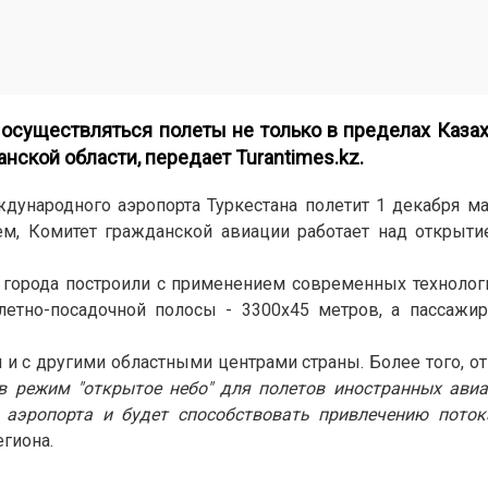
 осуществляться полеты не только в пределах Казахс
анской области, передает
Turantimes.kz.
дународного аэропорта Туркестана полетит 1 декабря м
тем, Комитет гражданской авиации работает над открыт
 города построили с применением современных технолог
летно-посадочной полосы - 3300х45 метров, а пассажи
 и с другими областными центрами страны. Более того, о
в режим "открытое небо" для полетов иностранных ави
 аэропорта и будет способствовать привлечению поток
егиона.