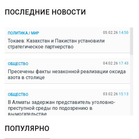
ПОСЛЕДНИЕ НОВОСТИ
05.02.26
14:50
ПОЛИТИКА / МИР
Токаев: Казахстан и Пакистан установили
стратегическое партнерство
04.02.26
17:43
ОБЩЕСТВО
Пресечены факты незаконной реализации оксида
азота в столице
03.02.26
15:13
ОБЩЕСТВО
В Алматы задержан представитель уголовно-
преступной среды по подозрению в
вымогательстве
ПОПУЛЯРНО
02.02.26
16:41
ОБЩЕСТВО
Полицейские пресекли незаконное выращивание