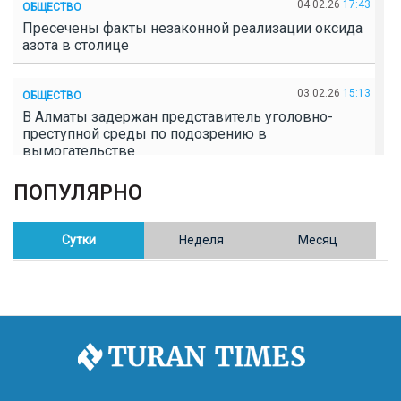
04.02.26
17:43
ОБЩЕСТВО
Пресечены факты незаконной реализации оксида
азота в столице
03.02.26
15:13
ОБЩЕСТВО
В Алматы задержан представитель уголовно-
преступной среды по подозрению в
вымогательстве
ПОПУЛЯРНО
02.02.26
16:41
ОБЩЕСТВО
Полицейские пресекли незаконное выращивание
конопли в Таразе
Сутки
Неделя
Месяц
30.01.26
17:30
ОБЩЕСТВО
Казахстан возглавил Договор о зоне, свободной от
ядерного оружия в Центральной Азии
30.01.26
16:57
РЕГИОНЫ
8 тыс. жителей Степногорска получили перерасчёт