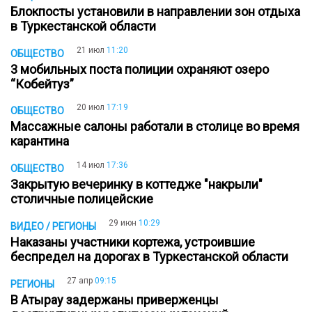
Блокпосты установили в направлении зон отдыха
в Туркестанской области
21 июл
11:20
ОБЩЕСТВО
3 мобильных поста полиции охраняют озеро
“Кобейтуз”
20 июл
17:19
ОБЩЕСТВО
Массажные салоны работали в столице во время
карантина
14 июл
17:36
ОБЩЕСТВО
Закрытую вечеринку в коттедже "накрыли"
столичные полицейские
29 июн
10:29
ВИДЕО / РЕГИОНЫ
Наказаны участники кортежа, устроившие
беспредел на дорогах в Туркестанской области
27 апр
09:15
РЕГИОНЫ
В Атырау задержаны приверженцы