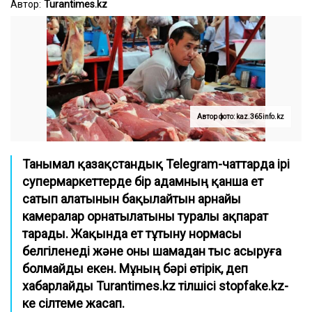
Автор:
Turantimes.kz
Автор фото: kaz.365info.kz
Танымал қазақстандық Telegram-чаттарда ірі
супермаркеттерде бір адамның қанша ет
сатып алатынын бақылайтын арнайы
камералар орнатылатыны туралы ақпарат
тарады. Жақында ет тұтыну нормасы
белгіленеді және оны шамадан тыс асыруға
болмайды екен. Мұның бәрі өтірік, деп
хабарлайды Turantimes.kz тілшісі stopfake.kz-
ке сілтеме жасап.