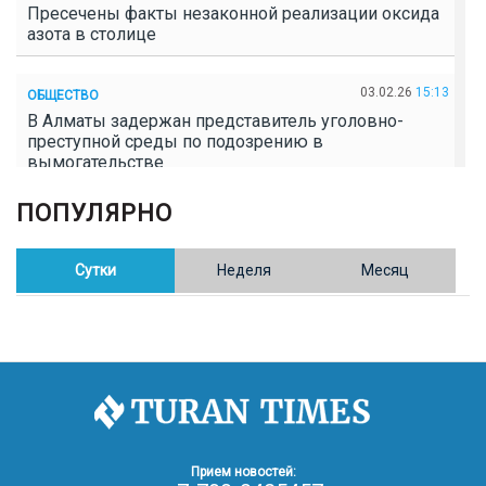
Пресечены факты незаконной реализации оксида
азота в столице
03.02.26
15:13
ОБЩЕСТВО
В Алматы задержан представитель уголовно-
преступной среды по подозрению в
вымогательстве
ПОПУЛЯРНО
02.02.26
16:41
ОБЩЕСТВО
Полицейские пресекли незаконное выращивание
конопли в Таразе
Сутки
Неделя
Месяц
30.01.26
17:30
ОБЩЕСТВО
Казахстан возглавил Договор о зоне, свободной от
ядерного оружия в Центральной Азии
30.01.26
16:57
РЕГИОНЫ
8 тыс. жителей Степногорска получили перерасчёт
Прием новостей:
за тепло после проверки прокуратуры