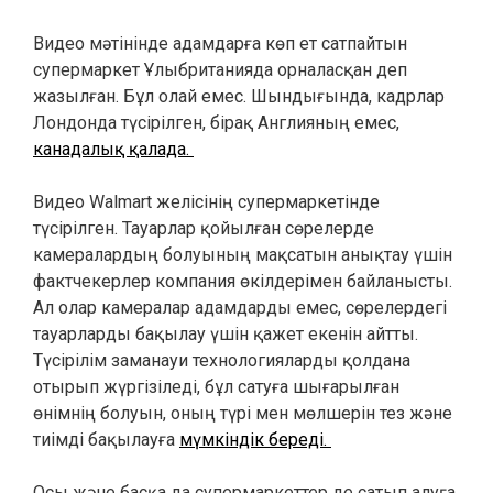
Видео мәтінінде адамдарға көп ет сатпайтын
супермаркет Ұлыбританияда орналасқан деп
жазылған. Бұл олай емес. Шындығында, кадрлар
Лондонда түсірілген, бірақ Англияның емес,
канадалық қалада.
Видео Walmart желісінің супермаркетінде
түсірілген. Тауарлар қойылған сөрелерде
камералардың болуының мақсатын анықтау үшін
фактчекерлер компания өкілдерімен байланысты.
Ал олар камералар адамдарды емес, сөрелердегі
тауарларды бақылау үшін қажет екенін айтты.
Түсірілім заманауи технологияларды қолдана
отырып жүргізіледі, бұл сатуға шығарылған
өнімнің болуын, оның түрі мен мөлшерін тез және
тиімді бақылауға
мүмкіндік береді.
Осы және басқа да супермаркеттер де сатып алуға