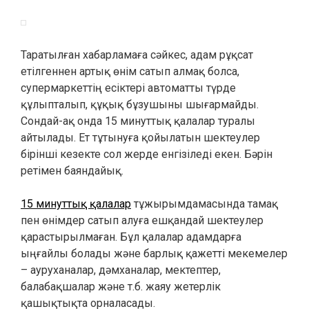
Таратылған хабарламаға сәйкес, адам рұқсат
етілгеннен артық өнім сатып алмақ болса,
супермаркеттің есіктері автоматты түрде
құлыпталып, құқық бұзушыны шығармайды.
Сондай-ақ онда 15 минуттық қалалар туралы
айтылады. Ет тұтынуға қойылатын шектеулер
бірінші кезекте сол жерде енгізіледі екен. Бәрін
ретімен баяндайық.
15 минуттық қалалар
тұжырымдамасында тамақ
пен өнімдер сатып алуға ешқандай шектеулер
қарастырылмаған. Бұл қалалар адамдарға
ыңғайлы болады және барлық қажетті мекемелер
– ауруханалар, дәмханалар, мектептер,
балабақшалар және т.б. жаяу жетерлік
қашықтықта орналасады.