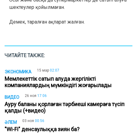
шектеулер қойылмаған.
Демек, таралған ақпарат жалған.
ЧИТАЙТЕ ТАКЖЕ:
15 мар
02:07
ЭКОНОМИКА
Мемлекеттік сатып алуда жергілікті
компаниялардың мүмкіндігі жоғарылады
26 ноя
17:06
ВИДЕО
Ауру баланы қорлаған тәрбиеші камераға түсіп
қалды (+видео)
03 ноя
00:56
ӘЛЕМ
"Wi-Fi" денсаулыққа зиян ба?