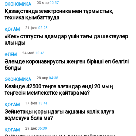
03 мар
00:57
ЭКОНОМИКА
Қазақстанда электроника мен тұрмыстық
техника қымбаттауда
21 фев
03:25
ҚОҒАМ
«Көк» статусты адамдар үшін тағы да шектеулер
алынды
24 май
10:46
ӘЛЕМ
Әлемде коронавирусты жеңген бірінші ел белгілі
болды
28 апр
04:38
ЭКОНОМИКА
Кезінде 42500 теңге алғандар енді 20 мың
теңгесін мемлекетке қайтара ма?
17 фев
13:41
ҚОҒАМ
Зейнетақы қорындағы ақшаны көлік алуға
жұмсауға бола ма?
29 дек
06:39
ҚОҒАМ