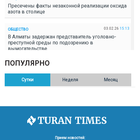
Пресечены факты незаконной реализации оксида
азота в столице
03.02.26
15:13
ОБЩЕСТВО
В Алматы задержан представитель уголовно-
преступной среды по подозрению в
вымогательстве
ПОПУЛЯРНО
02.02.26
16:41
ОБЩЕСТВО
Полицейские пресекли незаконное выращивание
конопли в Таразе
Сутки
Неделя
Месяц
30.01.26
17:30
ОБЩЕСТВО
Казахстан возглавил Договор о зоне, свободной от
ядерного оружия в Центральной Азии
30.01.26
16:57
РЕГИОНЫ
8 тыс. жителей Степногорска получили перерасчёт
Прием новостей: