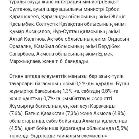
туралы сауда және интеграция министрі Бақыт
Сұлтанов, ауыл шаруашылығы министрі Ербол
Қарашөкеев, Қарағанды облысының әкімі Жеңіс
Қасымбек, Солтүстік Қазақстан облысының әкімі
Құмар Ақсақалов, Нұр-Сұлтан қаласының әкімі
Алтай Көлгінов, Ақтөбе облысының әкімі Оңдасын
Оразалин, Жамбыл облысының әкімі Бердібек
Сапарбаев, Ақмола облысының әкімі Ермек
Маржықпаев және т. б. баяндады.
Өткен аптада әлеуметтік маңызы бар азық-түлік
тауарлары бағасының өсімі 0,2%-ды құрады. Бұған
жұмыртқа бағасының 1,3%-ға, сәбіздің 0,8%-ға
және қанттың 0,7%-ға қымбаттауы әсер етті.
Жұмыртқа бағасының ең көп өсуі Қарағанды
(7,6%), Батыс Қазақстан (7,3%) және Ақмола (4,8%)
облыстарында, сәбіз бойынша Алматы қаласында
(4,5%), қант бойынша Қарағанды облысында (5,5%)
тіркелді. Өңірлерде «айналым схемасын»