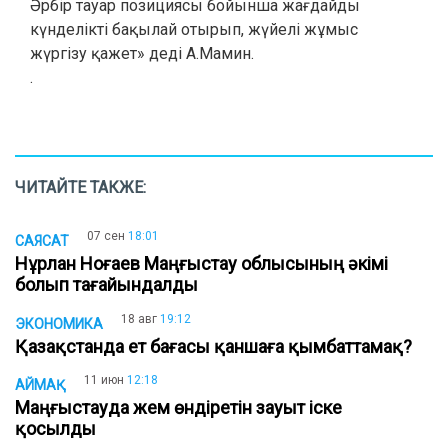
Әрбір тауар позициясы бойынша жағдайды
күнделікті бақылай отырып, жүйелі жұмыс
жүргізу қажет» деді А.Мамин.
.
ЧИТАЙТЕ ТАКЖЕ:
07 сен
18:01
САЯСАТ
Нұрлан Ноғаев Маңғыстау облысының әкімі
болып тағайындалды
18 авг
19:12
ЭКОНОМИКА
Қазақстанда ет бағасы қаншаға қымбаттамақ?
11 июн
12:18
АЙМАҚ
Маңғыстауда жем өндіретін зауыт іске
қосылды