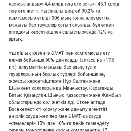
қаржыландыру 4,4 млрд теңгеге артып, 45,1 млрд
теңгеге жетті. Нысаналы деңгей 90,2%-ға
қамтамасыз етілді. 306 мың тонна әлеуметтік
маңызы бар тауарлар сатып алынды, бұл өткен
аптадағы көрсеткішпен салыстырғанда 12%-ға
артық.
Үш айлық кезеңге ӘМАТ-пен қамтамасыз ету
еліміз бойынша 90%-дан асады (аптасына +17,6
п.т.), әлеуметтік маңызы бар азық-түлік
тауарларының барлық түрлері бойынша ең
жоғары көрсеткіштерге Нұр-Сұлтан және
Шымкент қалаларында, Маңғыстау, Қарағанды,
Батыс Қазақстан, Шығыс Қазақстан және Жамбыл
облыстарында қол жеткізілді. Өткен аптада
Бәсекелестікті қорғау және дамыту агенттігі
өңірлік сауда желілерімен ӘМАТ-қа сауда
үстемелерін 15%-дан 10%-ға дейін төмендету
туралы монополияға қарсы комплаенстің 17