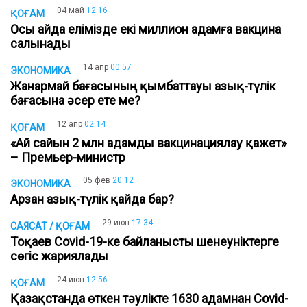
04 май
12:16
ҚОҒАМ
Осы айда елімізде екі миллион адамға вакцина
салынады
14 апр
00:57
ЭКОНОМИКА
Жанармай бағасының қымбаттауы азық-түлік
бағасына әсер ете ме?
12 апр
02:14
ҚОҒАМ
«Ай сайын 2 млн адамды вакцинациялау қажет»
– Премьер-министр
05 фев
20:12
ЭКОНОМИКА
Арзан азық-түлік қайда бар?
29 июн
17:34
САЯСАТ / ҚОҒАМ
Тоқаев Covid-19-ке байланысты шенеуніктерге
сөгіс жариялады
24 июн
12:56
ҚОҒАМ
Қазақстанда өткен тәулікте 1630 адамнан Covid-