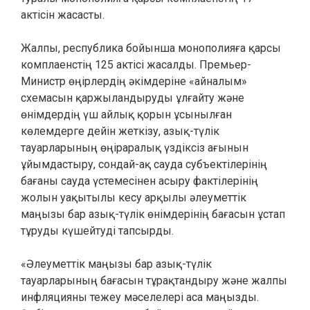
актісін жасасты.
Жалпы, республика бойынша монополияға қарсы
комплаенстің 125 актісі жасалды. Премьер-
Министр өңірлердің әкімдеріне «айналым»
схемасын қаржыландыруды ұлғайту және
өнімдердің үш айлық қорын ұсынылған
көлемдерге дейін жеткізу, азық-түлік
тауарларының өңіраралық үздіксіз ағынын
ұйымдастыру, сондай-ақ сауда субъектілерінің
бағаны сауда үстемесінен асыру фактілерінің
жолын уақытылы кесу арқылы әлеуметтік
маңызы бар азық-түлік өнімдерінің бағасын ұстап
тұруды күшейтуді тапсырды.
«Әлеуметтік маңызы бар азық-түлік
тауарларының бағасын тұрақтандыру және жалпы
инфляцияны тежеу мәселелері аса маңызды.