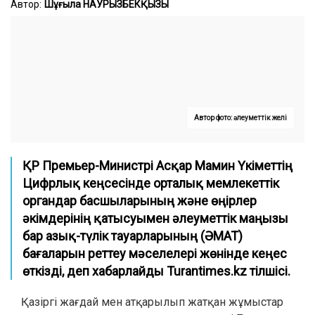
Автор:
Шұғыла НАУРЫЗБЕКҚЫЗЫ
Автор фото: әлеуметтік желі
ҚР Премьер-Министрі Асқар Мамин Үкіметтің
Цифрлық кеңсесінде орталық мемлекеттік
органдар басшыларының және өңірлер
әкімдерінің қатысуымен әлеуметтік маңызы
бар азық-түлік тауарларының (ӘМАТ)
бағаларын реттеу мәселелері жөнінде кеңес
өткізді
,
деп хабарлайды Turantimes.kz тілшісі.
Қазіргі жағдай мен атқарылып жатқан жұмыстар