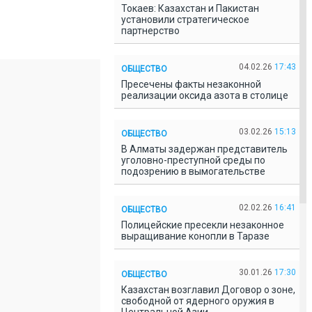
Токаев: Казахстан и Пакистан
установили стратегическое
партнерство
04.02.26
17:43
ОБЩЕСТВО
Пресечены факты незаконной
реализации оксида азота в столице
03.02.26
15:13
ОБЩЕСТВО
В Алматы задержан представитель
уголовно-преступной среды по
подозрению в вымогательстве
02.02.26
16:41
ОБЩЕСТВО
Полицейские пресекли незаконное
выращивание конопли в Таразе
30.01.26
17:30
ОБЩЕСТВО
Казахстан возглавил Договор о зоне,
свободной от ядерного оружия в