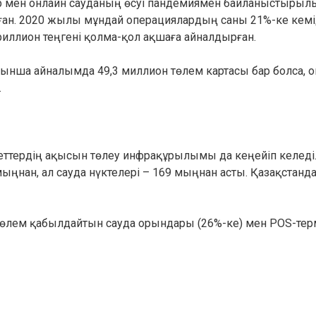
ар мен онлайн сауданың өсуі пандемиямен байланыстырыл
ған. 2020 жылы мұндай операциялардың саны 21%-ке кемід
риллион теңгені қолма-қол ақшаға айналдырған.
нша айналымда 49,3 миллион төлем картасы бар болса, 
.
ттердің ақысын төлеу инфрақұрылымы да кеңейіп келеді
ыңнан, ал сауда нүктелері – 169 мыңнан асты. Қазақстанд
төлем қабылдайтын сауда орындары (26%-ке) мен POS-те