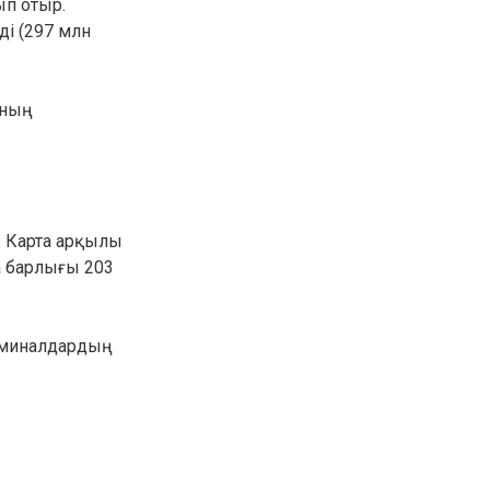
ып отыр.
30.01.26
15:11
і (297 млн
РЕГИОНЫ
Бектенов посетил Павлодарскую
область и проверил энергетическую
инфраструктуру региона
оның
Все новости
. Карта арқылы
а барлығы 203
рминалдардың