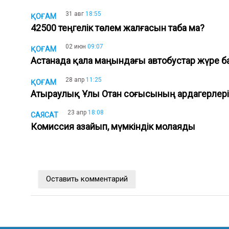
31 авг
18:55
ҚОҒАМ
42500 теңгелік төлем жалғасын таба ма?
02 июн
09:07
ҚОҒАМ
Астанада қала маңындағы автобустар жүре 
28 апр
11:25
ҚОҒАМ
Атыраулық Ұлы Отан соғысының ардагерлерін
23 апр
18:08
САЯСАТ
Комиссия азайып, мүмкіндік молаяды
Оставить комментарий