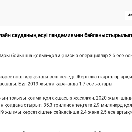
Ав
лайн сауданың өсуі пандемиямен байланыстырылып 
алары бойынша қолма-қол ақшасыз операциялар 2,5 есе өс
өрсеткіші қарқынды өсіп келеді. Жергілікті карталар ар
асалды. Бұл 2019 жылға қарағанда 1,7 есе жоғары.
ның тоғызы қолма-қол ақшасыз жасалған. 2020 жыл ішінд
н қолдана отырып, 35,3 триллион теңгеге 2,9 миллиард қо
 жылғы көрсеткіштен сәйкесінше 2,4 және 2,5 есе артық»