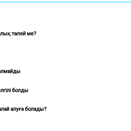
алық төлей ме?
 болмайды
елгілі болды
қалай алуға болады?