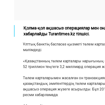
Қолма-қол ақшасыз операциялар мен он
хабарлайды Turantimes.kz тілшісі.
Ұлттық банктің баспасөз қызметі төлем карт
мәлімдеді.
«Қазақстанның төлем карталары нарығының к
52 триллион теңгеге 3,2 миллиард операция ж
Төлем карталарымен жасалған он транзакция
қазақстандық эмитенттердің төлем карталары
ақшасыз операция жүзеге асырылды. Бұл 2019
ресми хабарламада.