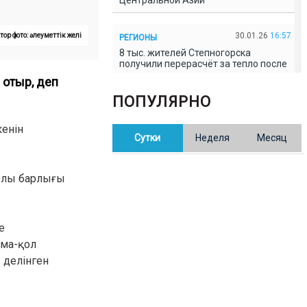
Центральной Азии
30.01.26
16:57
тор фото: әлеуметтік желі
РЕГИОНЫ
8 тыс. жителей Степногорска
получили перерасчёт за тепло после
проверки прокуратуры
отыр, деп
ПОПУЛЯРНО
30.01.26
16:35
ОБЩЕСТВО
В Казахстане готовят новую
кенін
Сутки
Неделя
Месяц
редакцию Конституции: меняется
84% текста
қылы барлығы
30.01.26
16:13
ОБЩЕСТВО
Прокуроры в Павлодарской области
выявили хищения и незаконное
использование спортобъектов
е
лма-қол
 делінген
30.01.26
15:31
РЕГИОНЫ
Учительница из Актобе продавала
баллы ЕНТ по 7 тыс. тенге за балл