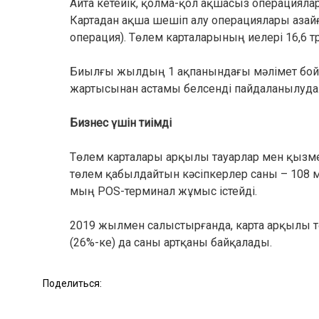
Айта кетейік, қолма-қол ақшасыз операциял
Картадан ақша шешіп алу операциялары азай
операция). Төлем карталарының иелері 16,6 т
Биылғы жылдың 1 ақпанындағы мәлімет бойы
жартысынан астамы белсенді пайдаланылуда
Бизнес үшін тиімді
Төлем карталары арқылы тауарлар мен қызме
төлем қабылдайтын кәсіпкерлер саны – 108 м
мың POS-терминал жұмыс істейді.
2019 жылмен салыстырғанда, карта арқылы 
(26%-ке) да саны артқаны байқалады.
Поделиться: