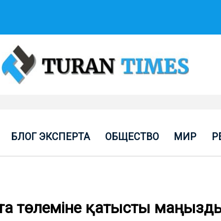
БЛОГ ЭКСПЕРТА
ОБЩЕСТВО
МИР
Р
та төлеміне қатысты маңызд