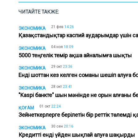
ЧИТАЙТЕ ТАКЖЕ:
21 фев
14:26
ЭКОНОМИКА
Қазақстандықтар каспий аударымдар үшін с
04 ноя
18:09
ЭКОНОМИКА
5000 теңгелік темір ақша айналымға шықты
29 окт
23:36
ЭКОНОМИКА
Енді шоттан кез келген соманы шешіп алуға
28 окт
23:41
ЭКОНОМИКА
"Kaspi банкте" шын мәнінде не орын алғаны б
01 окт
22:24
ҚОҒАМ
Зейнеткерлерге берілетін бір реттік төлемді 
30 сен
20:16
ЭКОНОМИКА
Кредитті енді үйден шықпай алуға шақырды