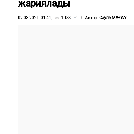
жариялады
02.03.2021, 01:41,
0
Автор:
Сәуле МАҒАУ
1 188