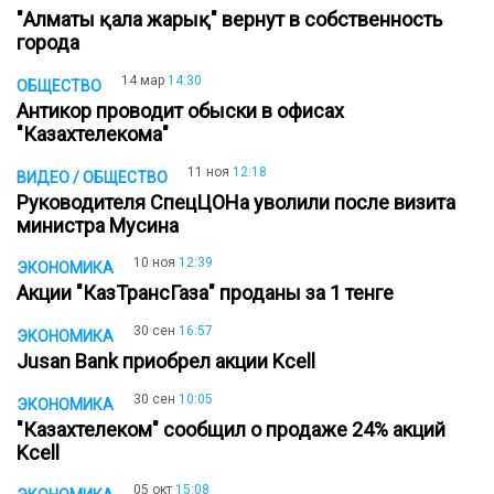
"Алматы қала жарық" вернут в собственность
города
14 мар
14:30
ОБЩЕСТВО
Антикор проводит обыски в офисах
"Казахтелекома"
11 ноя
12:18
ВИДЕО / ОБЩЕСТВО
Руководителя СпецЦОНа уволили после визита
министра Мусина
10 ноя
12:39
ЭКОНОМИКА
Акции "КазТрансГаза" проданы за 1 тенге
30 сен
16:57
ЭКОНОМИКА
Jusan Bank приобрел акции Kcell
30 сен
10:05
ЭКОНОМИКА
"Казахтелеком" сообщил о продаже 24% акций
Kcell
05 окт
15:08